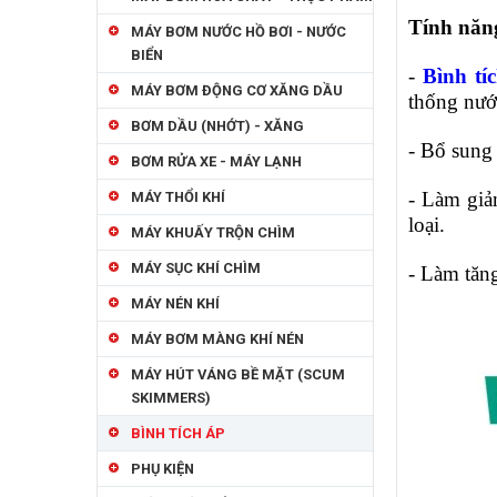
Tính năn
MÁY BƠM NƯỚC HỒ BƠI - NƯỚC
BIỂN
-
Bình t
MÁY BƠM ĐỘNG CƠ XĂNG DẦU
thống
nướ
BƠM DẦU (NHỚT) - XĂNG
- Bổ sung
BƠM RỬA XE - MÁY LẠNH
- Làm giả
MÁY THỔI KHÍ
loại.
MÁY KHUẤY TRỘN CHÌM
MÁY SỤC KHÍ CHÌM
- Làm tăn
MÁY NÉN KHÍ
MÁY BƠM MÀNG KHÍ NÉN
MÁY HÚT VÁNG BỀ MẶT (SCUM
SKIMMERS)
BÌNH TÍCH ÁP
PHỤ KIỆN