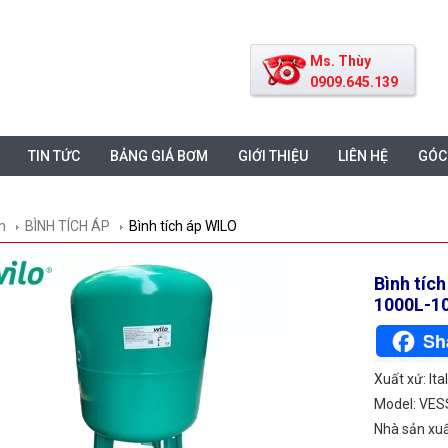
Ms. Thùy
0909.645.139
TIN TỨC
BẢNG GIÁ BƠM
GIỚI THIỆU
LIÊN HỆ
GÓC
m
BÌNH TÍCH ÁP
Bình tích áp WILO
Bình tíc
1000L-1
Sh
Xuất xứ: Ita
Model: VES
Nhà sản xu