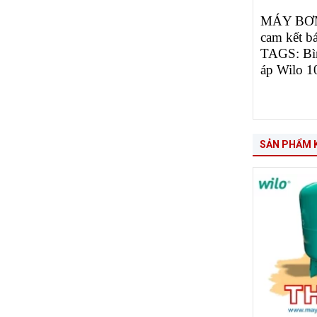
MÁY BƠM C
cam kết b
TAGS: Bình
áp Wilo 1
SẢN PHẨM 