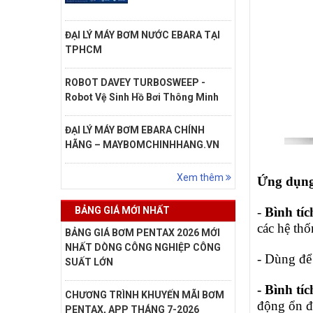
ĐẠI LÝ MÁY BƠM NƯỚC EBARA TẠI
TPHCM
ROBOT DAVEY TURBOSWEEP -
Robot Vệ Sinh Hồ Bơi Thông Minh
ĐẠI LÝ MÁY BƠM EBARA CHÍNH
HÃNG – MAYBOMCHINHHANG.VN
Xem thêm
Ứng dụng
BẢNG GIÁ MỚI NHẤT
-
Bình tí
các hệ th
BẢNG GIÁ BƠM PENTAX 2026 MỚI
NHẤT DÒNG CÔNG NGHIỆP CÔNG
- Dùng để 
SUẤT LỚN
-
Bình tí
CHƯƠNG TRÌNH KHUYẾN MÃI BƠM
động ổn đị
PENTAX, APP THÁNG 7-2026