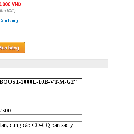
0.000 VNĐ
gồm VAT)
Còn hàng
BOOST-1000L-10B-VT-M-G2''
2300
alan, cung cấp CO-CQ bản sao y