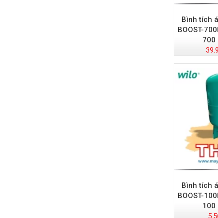
Bình tích 
BOOST-700
700 
39.
Bình tích 
BOOST-100
100 
5.5