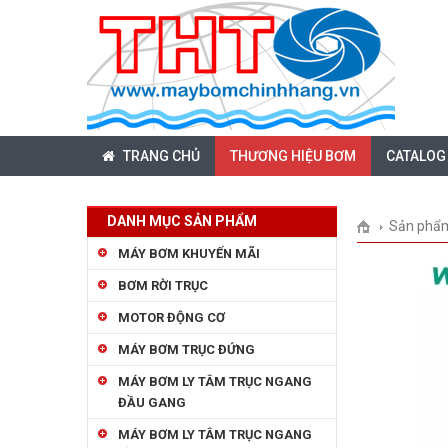
TRANG CHỦ
THƯƠNG HIỆU BƠM
CATALOG
DANH MỤC SẢN PHẨM
Sản phẩ
MÁY BƠM KHUYẾN MÃI
BƠM RỜI TRỤC
MOTOR ĐỘNG CƠ
MÁY BƠM TRỤC ĐỨNG
MÁY BƠM LY TÂM TRỤC NGANG
ĐẦU GANG
MÁY BƠM LY TÂM TRỤC NGANG