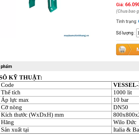
66.09
Giá:
(Chưa bao 
Tình trạng:
Số lượng
:
n phẩm
SÔ KỸ THUẬT:
Code
VESSEL-
Thể tích
1000 lit
Áp lực max
10 bar
Cỡ nòng
DN50
Kích thước (WxDxH) mm
800x800x
Hãng
Wilo Đức
Sản xuất tại
Italia & B