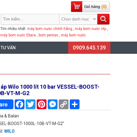
(0)
Tìm nhiều nhất:
máy bơm nước chính hãng
,
máy bơm nước ntp
,
máy bơm nước Ebara
,
bơm pentax
,
máy bơm nước
0909.645.139
 TƯ VẤN
h áp Wilo 1000 lít 10 bar VESSEL-BOOST-
0B-VT-M-G2
Facebook
Twitter
Pinterest
Messenger
Copy
Chia
are
Link
sẻ
lia & Balan
SEL-BOOST-1000L-10B-VT-M-G2''
ất:
WILO