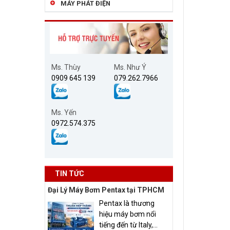
MÁY PHÁT ĐIỆN
Ms. Thùy
Ms. Như Ý
0909 645 139
079.262.7966
Ms. Yến
0972.574.375
TIN TỨC
Đại Lý Máy Bơm Pentax tại TPHCM
Pentax là thương
hiệu máy bơm nổi
tiếng đến từ Italy,...