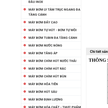
ĐẦU INOX
MÁY BƠM LY TÂM TRỤC NGANG ĐA
TẦNG CÁNH
MÁY BƠM ĐẨY CAO
MÁY BƠM TỰ HÚT - BƠM TỰ MỒI
MÁY BƠM TUBIN ĐA TẦNG CÁNH
MÁY BƠM NƯỚC NÓNG
Chi tiết sả
MÁY BƠM TĂNG ÁP
THÔNG 
MÁY BƠM CHÌM HÚT NƯỚC THẢI
MÁY BƠM CHÌM HÚT RÁC
MÁY BƠM CHÌM HÚT BÙN
MÁY BƠM HỎA TIỄN
MÁY BƠM HÚT SÂU
MÁY BƠM ĐỊNH LƯỢNG
MÁY BƠM HÓA CHẤT - THỰC PHẨM