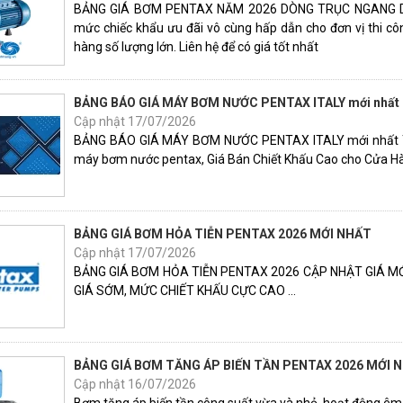
BẢNG GIÁ BƠM PENTAX NĂM 2026 DÒNG TRỤC NGANG DÂN 
mức chiếc khẩu ưu đãi vô cùng hấp dẫn cho đơn vị thi côn
hàng số lượng lớn. Liên hệ để có giá tốt nhất
BẢNG BÁO GIÁ MÁY BƠM NƯỚC PENTAX ITALY mới nhất T
Cập nhật 17/07/2026
BẢNG BÁO GIÁ MÁY BƠM NƯỚC PENTAX ITALY mới nhất Th
máy bơm nước pentax, Giá Bán Chiết Khấu Cao cho Cửa Hà
BẢNG GIÁ BƠM HỎA TIỄN PENTAX 2026 MỚI NHẤT
Cập nhật 17/07/2026
BẢNG GIÁ BƠM HỎA TIỄN PENTAX 2026 CẬP NHẬT GIÁ M
GIÁ SỚM, MỨC CHIẾT KHẤU CỰC CAO ...
BẢNG GIÁ BƠM TĂNG ÁP BIẾN TẦN PENTAX 2026 MỚI 
Cập nhật 16/07/2026