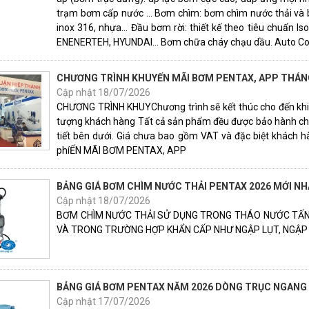
trạm bơm cấp nước ... Bơm chìm: bơm chìm nước thải và b
inox 316, nhựa... Đầu bơm rời: thiết kế theo tiêu chuẩn I
ENENERTEH, HYUNDAI... Bơm chữa cháy chạu dầu. Auto Co
CHƯƠNG TRÌNH KHUYẾN MÃI BƠM PENTAX, APP THÁN
Cập nhật 18/07/2026
CHƯƠNG TRÌNH KHUYChương trình sẽ kết thúc cho đến khi t
tượng khách hàng Tất cả sản phẩm đều được bảo hành chí
tiết bên dưới. Giá chưa bao gồm VAT và đặc biệt khách h
phíẾN MÃI BƠM PENTAX, APP
BẢNG GIÁ BƠM CHÌM NƯỚC THẢI PENTAX 2026 MỚI N
Cập nhật 18/07/2026
BƠM CHÌM NƯỚC THẢI SỬ DỤNG TRONG THÁO NƯỚC TẤNG
VÀ TRONG TRƯỜNG HỢP KHẨN CẤP NHƯ NGẬP LỤT, NGẬP ÚNG
BẢNG GIÁ BƠM PENTAX NĂM 2026 DÒNG TRỤC NGANG
Cập nhật 17/07/2026