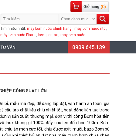
(0)
Tìm nhiều nhất:
máy bơm nước chính hãng
,
máy bơm nước ntp
,
máy bơm nước Ebara
,
bơm pentax
,
máy bơm nước
0909.645.139
 TƯ VẤN
GHIỆP CÔNG SUẤT LỚN
n bỉ, mẫu mã đẹp, dể dàng lắp đặt, vận hành an toàn, giá
 cấu tạo chất liệu chịu nhiệt tốt, hoạt động liên tục trong
 đơn vị sản xuất, thương mại, đơn vị thi công Bơm hỏa tiễn
 võ Inox không gỉ 100%, đẩy cao lên đến hơn 100m. Bơm
: chịu ăn mòn cực tốt, chịu được axit, muối, bazo Bơm bù
u cầu khi thiết kế lắp đặt nhà máy, trạm bơm chữa cháy,