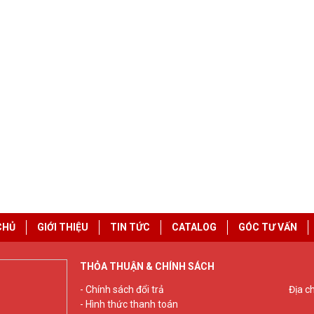
CHỦ
GIỚI THIỆU
TIN TỨC
CATALOG
GÓC TƯ VẤN
THỎA THUẬN & CHÍNH SÁCH
- Chính sách đổi trả
Địa c
- Hình thức thanh toán