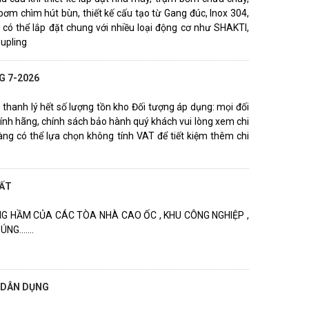
ơm chìm hút bùn, thiết kế cấu tạo từ Gang đúc, Inox 304,
so có thể lắp đặt chung với nhiều loại động cơ như SHAKTI,
upling
G 7-2026
hanh lý hết số lượng tồn kho Đối tượng áp dụng: mọi đối
nh hãng, chính sách bảo hành quý khách vui lòng xem chi
àng có thể lựa chọn không tính VAT để tiết kiệm thêm chi
HẤT
 HẦM CỦA CÁC TÒA NHÀ CAO ỐC , KHU CÔNG NGHIỆP ,
.......
 DÂN DỤNG