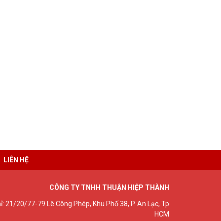
LIÊN HỆ
CÔNG TY TNHH THUẬN HIỆP THÀNH
hỉ: 21/20/77-79 Lê Công Phép, Khu Phố 38, P. An Lạc, Tp
HCM