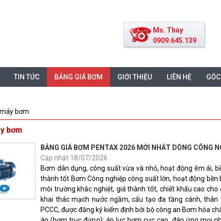
Ms. Thùy
0909.645.139
TIN TỨC
BẢNG GIÁ BƠM
GIỚI THIỆU
LIÊN HỆ
GÓC
 máy bơm
áy bơm
BẢNG GIÁ BƠM PENTAX 2026 MỚI NHẤT DÒNG CÔNG N
Cập nhật 18/07/2026
Bơm dân dụng, công suất vừa và nhỏ, hoạt động êm ái, bề
thành tốt Bơm Công nghiệp công suất lớn, hoạt động bền bỉ,
môi trường khắc nghiệt, giá thành tốt, chiết khấu cao cho
khai thác mạch nước ngầm, cấu tạo đa tầng cánh, thân
PCCC, được đăng ký kiểm định bởi bộ công an Bơm hóa chất
áp (bơm trục đứng): áp lực bơm cực cao, đáp ứng mọi nh