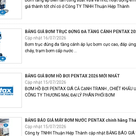
Bơm tăng áp biến tần công suất vừa và nhỏ, hoạt động êm á
giá thành tốt chỉ có ở Công TY TNHH Thuận Hiệp Thành
BẢNG GIÁ BƠM TRỤC ĐỨNG ĐA TẦNG CÁNH PENTAX 20
Cập nhật 16/07/2026
Bơm trục đúng đa tầng cánh áp lực bơm cực cao, đáp ứng 
cháy, trạm bơm cấp nước ...
BẢNG GIÁ BƠM HỒ BƠI PENTAX 2026 MỚI NHẤT
Cập nhật 15/07/2026
BƠM HỒ BƠI PENTAX GIÁ CẢ CẠNH TRANH , CHIẾT KHẤU 
CÔNG TY THƯƠNG MẠI, ĐẠI LÝ PHÂN PHỐI BƠM
BẢNG BÁO GIÁ MÁY BƠM NƯỚC PENTAX chính hãng Thá
Cập nhật 15/07/2026
Công ty TNHH Thuận Hiệp Thành cập nhật BẢNG BÁO GIÁ