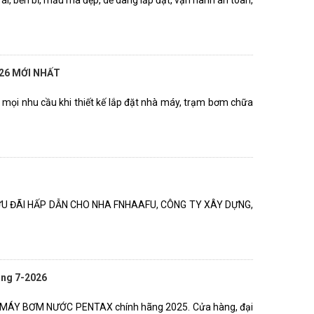
i, bền bỉ, mẫu mã đẹp, dể dàng lắp đặt, vận hành an toàn,
26 MỚI NHẤT
mọi nhu cầu khi thiết kế lắp đặt nhà máy, trạm bơm chữa
ƯU ĐÃI HẤP DẪN CHO NHA FNHAAFU, CÔNG TY XÂY DỰNG,
ng 7-2026
 MÁY BƠM NƯỚC PENTAX chính hãng 2025. Cửa hàng, đại