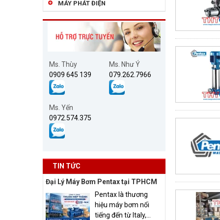
MÁY PHÁT ĐIỆN
Ms. Thùy
Ms. Như Ý
0909 645 139
079.262.7966
Ms. Yến
0972.574.375
TIN TỨC
Đại Lý Máy Bơm Pentax tại TPHCM
Pentax là thương
hiệu máy bơm nổi
tiếng đến từ Italy,...