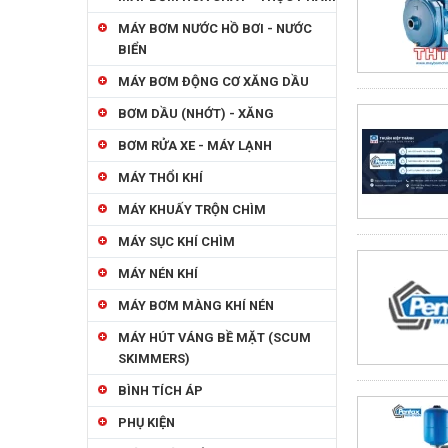
MÁY BƠM NƯỚC HỒ BƠI - NƯỚC
BIỂN
MÁY BƠM ĐỘNG CƠ XĂNG DẦU
BƠM DẦU (NHỚT) - XĂNG
BƠM RỬA XE - MÁY LẠNH
MÁY THỔI KHÍ
MÁY KHUẤY TRỘN CHÌM
MÁY SỤC KHÍ CHÌM
MÁY NÉN KHÍ
MÁY BƠM MÀNG KHÍ NÉN
MÁY HÚT VÁNG BỀ MẶT (SCUM
SKIMMERS)
BÌNH TÍCH ÁP
PHỤ KIỆN