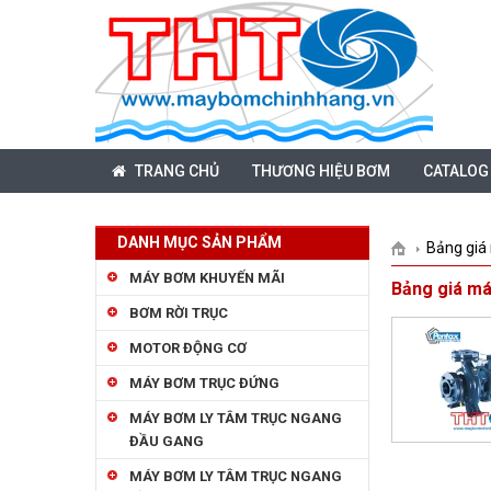
TRANG CHỦ
THƯƠNG HIỆU BƠM
CATALOG
DANH MỤC SẢN PHẨM
Bảng giá
MÁY BƠM KHUYẾN MÃI
Bảng giá m
BƠM RỜI TRỤC
MOTOR ĐỘNG CƠ
MÁY BƠM TRỤC ĐỨNG
MÁY BƠM LY TÂM TRỤC NGANG
ĐẦU GANG
MÁY BƠM LY TÂM TRỤC NGANG