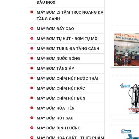
ĐẦU INOX
MÁY BƠM LY TÂM TRỤC NGANG ĐA
TẦNG CÁNH
MÁY BƠM ĐẨY CAO
MÁY BƠM TỰ HÚT - BƠM TỰ MỒI
MÁY BƠM TUBIN ĐA TẦNG CÁNH
MÁY BƠM NƯỚC NÓNG
MÁY BƠM TĂNG ÁP
MÁY BƠM CHÌM HÚT NƯỚC THẢI
MÁY BƠM CHÌM HÚT RÁC
MÁY BƠM CHÌM HÚT BÙN
MÁY BƠM HỎA TIỄN
MÁY BƠM HÚT SÂU
MÁY BƠM ĐỊNH LƯỢNG
MÁY BƠM HÓA CHẤT - THỰC PHẨM