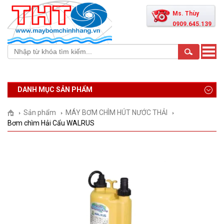
Ms. Thùy
0909.645.139
Toggle
naviga
DANH MỤC SẢN PHẨM
Sản phẩm
MÁY BƠM CHÌM HÚT NƯỚC THẢI
Bơm chìm Hải Cẩu WALRUS