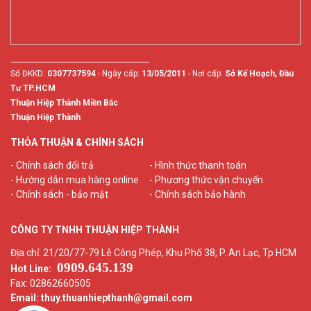
________________________________________
Số ĐKKD:
0307737594
- Ngày cấp:
13/05/2011
- Nơi cấp:
Sở Kế Hoạch, Đầu
Tư TP.HCM
Thuận Hiệp Thành Miền Bắc
Thuận Hiệp Thành
THỎA THUẬN & CHÍNH SÁCH
- Chính sách đổi trả
- Hình thức thanh toán
- Hướng dẫn mua hàng online
- Phương thức vận chuyển
- Chính sách - bảo mật
- Chính sách bảo hành
CÔNG TY TNHH THUẬN HIỆP THÀNH
Địa chỉ: 21/20/77-79 Lê Công Phép, Khu Phố 38, P. An Lạc, Tp HCM
0909.645.139
Hot Line:
Fax: 02862660505
Email: thuy.thuanhiepthanh
@gmail.com