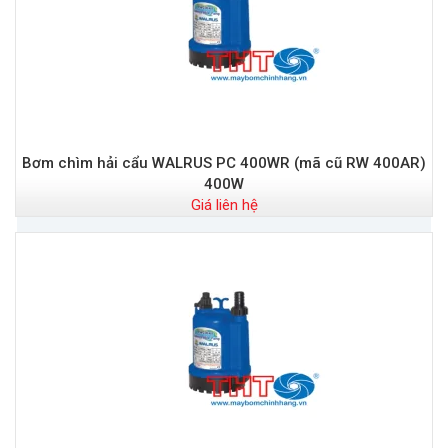
Bơm chìm hải cẩu WALRUS PC 400WR (mã cũ RW 400AR)
400W
Giá liên hệ
Đ