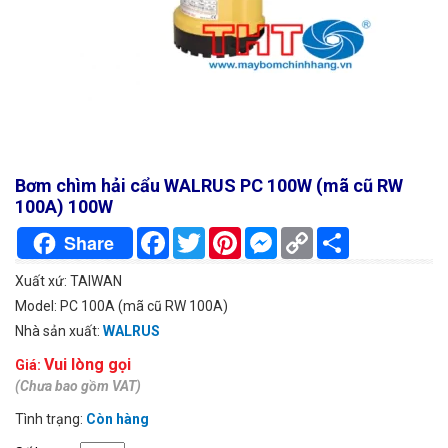
Bơm chìm hải cẩu WALRUS PC 100W (mã cũ RW
100A) 100W
Facebook
Twitter
Pinterest
Messenger
Copy
Chia
Share
Link
sẻ
Xuất xứ: TAIWAN
Model: PC 100A (mã cũ RW 100A)
Nhà sản xuất:
WALRUS
Vui lòng gọi
Giá:
(Chưa bao gồm VAT)
Tình trạng:
Còn hàng