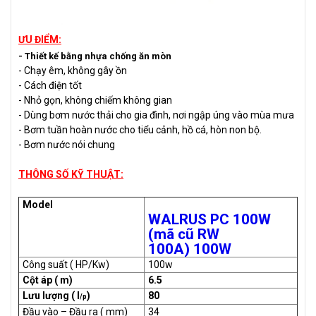
ƯU ĐIỂM:
- Thiết kế bằng nhựa chống ăn mòn
- Chạy êm, không gây ồn
- Cách điện tốt
- Nhỏ gọn, không chiếm không gian
- Dùng bơm nước thải cho gia đình, nơi ngập úng vào mùa mưa
- Bơm tuần hoàn nước cho tiểu cảnh, hồ cá, hòn non bộ.
- Bơm nước nói chung
THÔNG SỐ KỸ THUẬT:
Model
WALRUS PC 100W
(mã cũ RW
100A) 100W
Công suất ( HP/Kw)
100w
Cột áp ( m)
6.5
Lưu lượng ( l­­
)
80
/p
Đầu vào – Đầu ra ( mm)
34