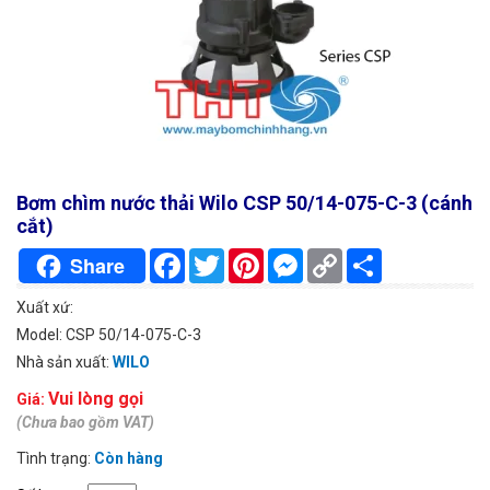
Bơm chìm nước thải Wilo CSP 50/14-075-C-3 (cánh
cắt)
Facebook
Twitter
Pinterest
Messenger
Copy
Chia
Share
Link
sẻ
Xuất xứ:
Model: CSP 50/14-075-C-3
Nhà sản xuất:
WILO
Vui lòng gọi
Giá:
(Chưa bao gồm VAT)
Tình trạng:
Còn hàng