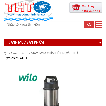
Ms. Thùy
0909.645.139
Toggle
naviga
DANH MỤC SẢN PHẨM
Sản phẩm
MÁY BƠM CHÌM HÚT NƯỚC THẢI
Bơm chìm WILO