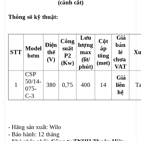
(cánh cắt)
Thông số kỹ thuật:
Lưu
Giá
Công
Cột
Điện
lượng
bán
Model
suất
áp
STT
thế
max
lẻ
Xu
bơm
P2
tổng
(V)
(lit/
chưa
(Kw)
(met)
phút)
VAT
CSP
Giá
50/14-
1
380
0,75
400
14
liên
T
075-
hệ
C-3
- Hãng sản xuất: Wilo
- Bảo hành: 12 tháng