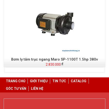
Bơm ly tâm trục ngang Maro SP-1100T 1.5hp 380v
2.830.000
TRANG CHỦ
GIỚI THIỆU
TIN TỨC
CATALOG
GÓC TƯ VẤN
LIÊN HỆ