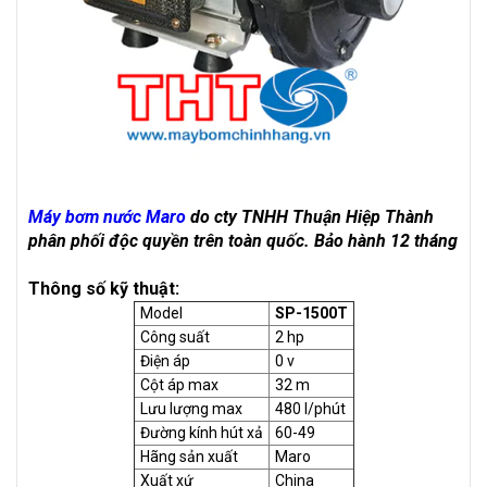
Máy bơm nước Maro
do cty TNHH Thuận Hiệp Thành
phân phối độc quyền trên toàn quốc. Bảo hành 12 tháng
Thông số kỹ thuật:
Model
SP-1500T
Công suất
2 hp
Điện áp
0 v
Cột áp max
32 m
Lưu lượng max
480 l/phút
Đường kính hút xả
60-49
Hãng sản xuất
Maro
Xuất xứ
China