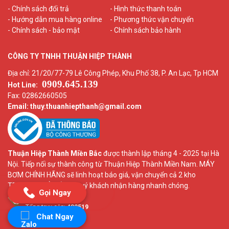
- Chính sách đổi trả
- Hình thức thanh toán
- Hướng dẫn mua hàng online
- Phương thức vận chuyển
- Chính sách - bảo mật
- Chính sách bảo hành
CÔNG TY TNHH THUẬN HIỆP THÀNH
Địa chỉ: 21/20/77-79 Lê Công Phép, Khu Phố 38, P. An Lạc, Tp HCM
0909.645.139
Hot Line:
Fax: 02862660505
Email: thuy.thuanhiepthanh
@gmail.com
Thuận Hiệp Thành Miền Bắc
được thành lập tháng 4 - 2025 tại Hà
Nội. Tiếp nối sự thành công từ Thuận Hiệp Thành Miền Nam. MÁY
BƠM CHÍNH HÃNG sẽ linh hoạt báo giá, vận chuyển cả 2 kho
TPHCM và HÀ NỘI để quý khách nhận hàng nhanh chóng.
Gọi Ngay
Lượt truy cập:
2
Tổng truy cập:
482519
Chat Ngay
Google+
|
Facebook