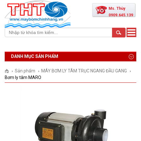
Ms. Thùy
0909.645.139
Toggle
naviga
DANH MỤC SẢN PHẨM
Sản phẩm
MÁY BƠM LY TÂM TRỤC NGANG ĐẦU GANG
Bơm ly tâm MARO