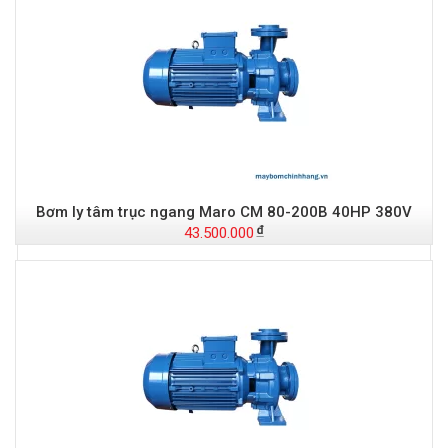
Đ
Bơm ly tâm trục ngang Maro CM 80-200B 40HP 380V
43.500.000
t
Đ