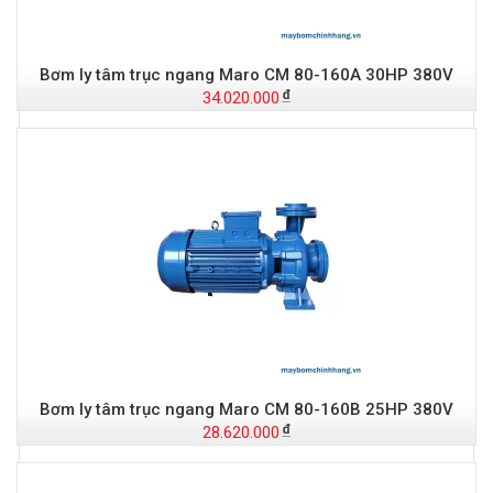
Bơm ly tâm trục ngang Maro CM 80-160A 30HP 380V
34.020.000
-
S
Bơm ly tâm trục ngang Maro CM 80-160B 25HP 380V
28.620.000