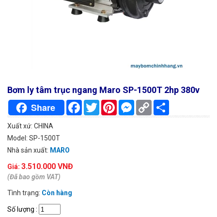
Bơm ly tâm trục ngang Maro SP-1500T 2hp 380v
Facebook
Twitter
Pinterest
Messenger
Copy
Chia
Share
Link
sẻ
Xuất xứ: CHINA
Model: SP-1500T
Nhà sản xuất:
MARO
3.510.000 VNĐ
Giá:
(Đã bao gồm VAT)
Tình trạng:
Còn hàng
Số lượng
: