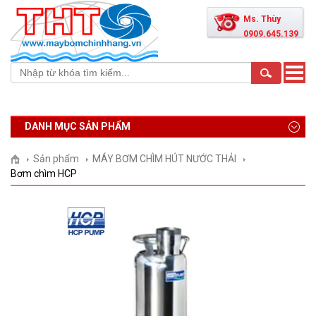
Ms. Thùy
0909.645.139
Toggle
naviga
DANH MỤC SẢN PHẨM
Sản phẩm
MÁY BƠM CHÌM HÚT NƯỚC THẢI
Bơm chìm HCP