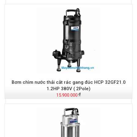
Đ
Bơm chìm nước thải cắt rác gang đúc HCP 32GF21.0
1.2HP 380V ( 2Pole)
15.900.000
-
S