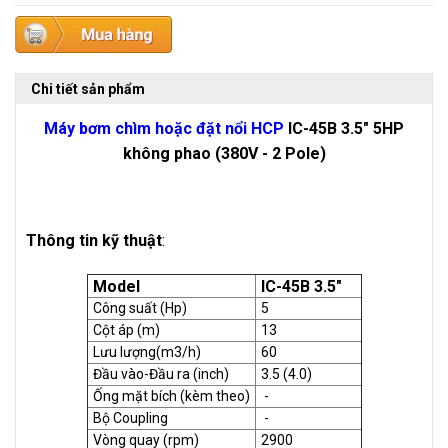
Chi tiết sản phẩm
Máy bơm chìm hoặc đặt nổi HCP
IC-45B 3.5" 5HP
không phao (380V - 2 Pole)
Thông tin kỹ thuật
:
Model
IC-45B 3.5"
Công suất (Hp)
5
Cột áp (m)
13
Lưu lượng(m3/h)
60
Đầu vào-Đầu ra (inch)
3.5 (4.0)
Ống mặt bích (kèm theo)
-
Bộ Coupling
-
Vòng quay (rpm)
2900