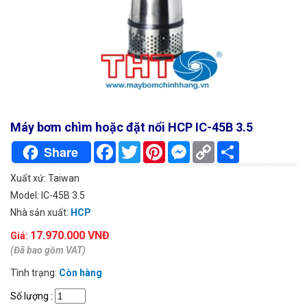
Máy bơm chìm hoặc đặt nổi HCP IC-45B 3.5
Facebook
Twitter
Pinterest
Messenger
Copy
Chia
Share
Link
sẻ
Xuất xứ: Taiwan
Model: IC-45B 3.5
Nhà sản xuất:
HCP
17.970.000 VNĐ
Giá:
(Đã bao gồm VAT)
Tình trạng:
Còn hàng
Số lượng
: