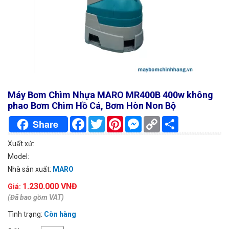
Máy Bơm Chìm Nhựa MARO MR400B 400w không
phao Bơm Chìm Hồ Cá, Bơm Hòn Non Bộ
Facebook
Twitter
Pinterest
Messenger
Copy
Chia
Share
Link
sẻ
Xuất xứ:
Model:
Nhà sản xuất:
MARO
1.230.000 VNĐ
Giá:
(Đã bao gồm VAT)
Tình trạng:
Còn hàng