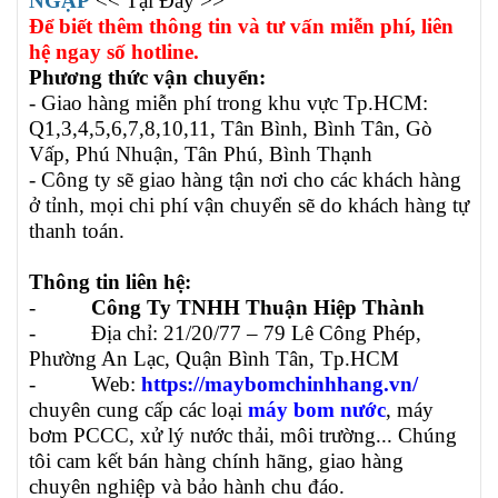
NGẬP
<< Tại Đây >>
Để biết thêm thông tin và tư vấn miễn phí, liên
hệ ngay số hotline.
Phương thức vận chuyển:
- Giao hàng miễn phí trong khu vực Tp.HCM:
Q1,3,4,5,6,7,8,10,11, Tân Bình, Bình Tân, Gò
Vấp, Phú Nhuận, Tân Phú, Bình Thạnh
- Công ty sẽ giao hàng tận nơi cho các khách hàng
ở tỉnh, mọi chi phí vận chuyển sẽ do khách hàng tự
thanh toán.
Thông tin liên hệ:
-
Công Ty TNHH Thuận Hiệp Thành
- Địa chỉ: 21/20/77 – 79 Lê Công Phép,
Phường An Lạc, Quận Bình Tân, Tp.HCM
- Web:
https://maybomchinhhang.vn/
chuyên cung cấp các loại
máy bom nước
, máy
bơm PCCC, xử lý nước thải, môi trường... Chúng
tôi cam kết bán hàng chính hãng, giao hàng
chuyên nghiệp và bảo hành chu đáo.