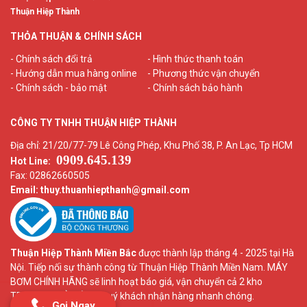
Thuận Hiệp Thành
THỎA THUẬN & CHÍNH SÁCH
- Chính sách đổi trả
- Hình thức thanh toán
- Hướng dẫn mua hàng online
- Phương thức vận chuyển
- Chính sách - bảo mật
- Chính sách bảo hành
CÔNG TY TNHH THUẬN HIỆP THÀNH
Địa chỉ: 21/20/77-79 Lê Công Phép, Khu Phố 38, P. An Lạc, Tp HCM
0909.645.139
Hot Line:
Fax: 02862660505
Email: thuy.thuanhiepthanh
@gmail.com
Thuận Hiệp Thành Miền Bắc
được thành lập tháng 4 - 2025 tại Hà
Nội. Tiếp nối sự thành công từ Thuận Hiệp Thành Miền Nam. MÁY
BƠM CHÍNH HÃNG sẽ linh hoạt báo giá, vận chuyển cả 2 kho
TPHCM và HÀ NỘI để quý khách nhận hàng nhanh chóng.