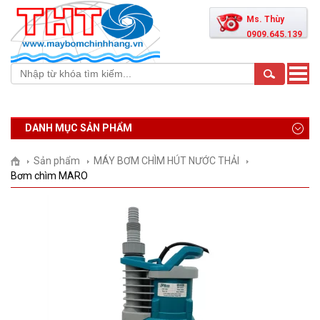
Ms. Thùy
0909.645.139
Toggle
naviga
DANH MỤC SẢN PHẨM
Sản phẩm
MÁY BƠM CHÌM HÚT NƯỚC THẢI
Bơm chìm MARO