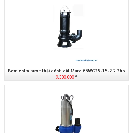
Đ
Bơm chìm nước thải cánh cắt Maro 65WC25-15-2.2 3hp
9.330.000
t
Đ