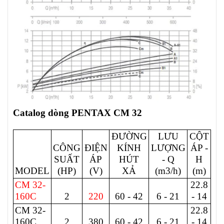
Catalog dòng PENTAX CM 32
ĐƯỜNG
LƯU
CỘT
CÔNG
ĐIỆN
KÍNH
LƯỢNG
ÁP -
SUẤT
ÁP
HÚT
- Q
H
MODEL
(HP)
(V)
XẢ
(m3/h)
(m)
CM 32-
22.8
160C
2
220
60 - 42
6 - 21
- 14
CM 32-
22.8
160C
2
380
60 - 42
6 - 21
- 14