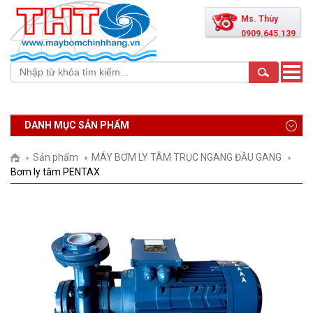
Ms. Thùy
0909.645.139
Toggle
naviga
DANH MỤC SẢN PHẨM
Sản phẩm
MÁY BƠM LY TÂM TRỤC NGANG ĐẦU GANG
Bơm ly tâm PENTAX