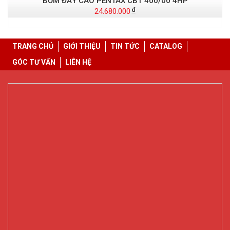
BƠM ĐẨY CAO PENTAX CBT 400/00 4HP
24.680.000
TRANG CHỦ
GIỚI THIỆU
TIN TỨC
CATALOG
GÓC TƯ VẤN
LIÊN HỆ