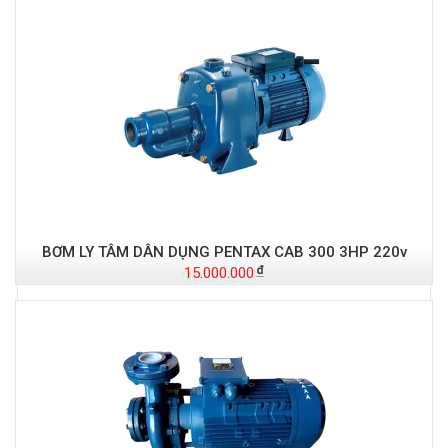
Đ
BƠM LY TÂM DÂN DỤNG PENTAX CAB 300 3HP 220v
15.000.000
-
S