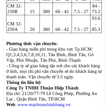
CM 32-
84 -
250B
15
380
60 - 42
7.5 - 27
73.2
93.6
CM 32-
-
250A
20
380
60 - 42
7.5 - 27
85.3
Phương thức vận chuyển:
- Giao hàng miễn phí trong khu vực Tp.HCM:
Q1,3,4,5,6,7,8,10,11, Tân Bình, Bình Tân, Gò
Vấp, Phú Nhuận, Tân Phú, Bình Thạnh
- Công ty sẽ giao hàng tận nơi cho các khách hàng
ở tỉnh, mọi chi phí vận chuyển sẽ do khách hàng tự
thanh toán. Vận chuyển từ 3-5 ngày.
Thông tin liên hệ:
Công Ty TNHH Thuận Hiệp Thành
Địa chỉ: 21/20/77-79 Lê Công Phép, Phường An
Lạc , Quận Bình Tân, TP.HCM
Web
:
www.maybomchinhhang.vn