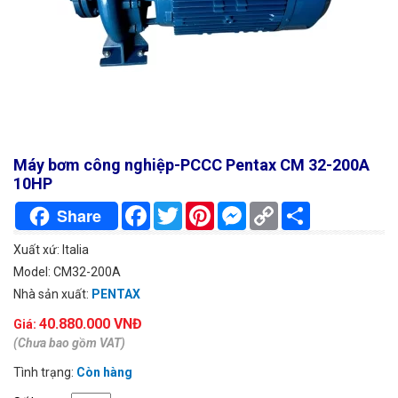
Máy bơm công nghiệp-PCCC Pentax CM 32-200A
10HP
Facebook
Twitter
Pinterest
Messenger
Copy
Chia
Share
Link
sẻ
Xuất xứ: Italia
Model: CM32-200A
Nhà sản xuất:
PENTAX
40.880.000 VNĐ
Giá:
(Chưa bao gồm VAT)
Tình trạng:
Còn hàng