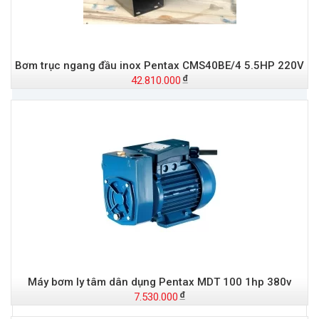
Bơm trục ngang đầu inox Pentax CMS40BE/4 5.5HP 220V
42.810.000
Đ
Máy bơm ly tâm dân dụng Pentax MDT 100 1hp 380v
7.530.000
t