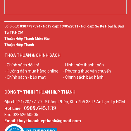
________________________________________
Số ĐKKD:
0307737594
- Ngày cấp:
13/05/2011
- Nơi cấp:
Sở Kế Hoạch, Đầu
Tư TP.HCM
Thuận Hiệp Thành Miền Bắc
Thuận Hiệp Thành
THỎA THUẬN & CHÍNH SÁCH
- Chính sách đổi trả
- Hình thức thanh toán
- Hướng dẫn mua hàng online
- Phương thức vận chuyển
- Chính sách - bảo mật
- Chính sách bảo hành
CÔNG TY TNHH THUẬN HIỆP THÀNH
Địa chỉ: 21/20/77-79 Lê Công Phép, Khu Phố 38, P. An Lạc, Tp HCM
0909.645.139
Hot Line:
Fax: 02862660505
Email: thuy.thuanhiepthanh
@gmail.com