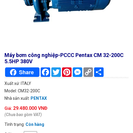
Máy bơm công nghiệp-PCCC Pentax CM 32-200C
5.5HP 380V
Facebook
Twitter
Pinterest
Messenger
Copy
Chia
Share
Link
sẻ
Xuất xứ: ITALY
Model: CM32-200C
Nhà sản xuất:
PENTAX
29.480.000 VNĐ
Giá:
(Chưa bao gồm VAT)
Tình trạng:
Còn hàng