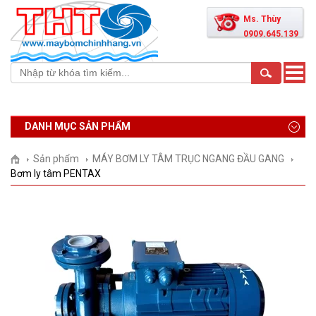
Ms. Thùy
0909.645.139
Toggle
naviga
DANH MỤC SẢN PHẨM
Sản phẩm
MÁY BƠM LY TÂM TRỤC NGANG ĐẦU GANG
Bơm ly tâm PENTAX