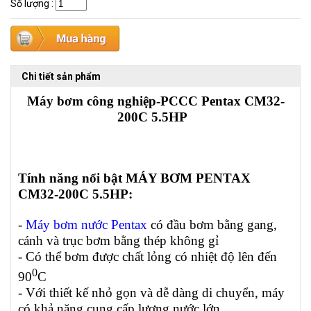
Số lượng
:
Chi tiết sản phẩm
Máy bơm công nghiệp-PCCC Pentax CM32-
200C 5.5HP
Tính năng nổi bật MÁY BƠM PENTAX
CM32-200C 5.5HP:
-
Máy bơm nước Pentax
có đầu bơm bằng gang,
cánh và trục bơm bằng thép không gỉ
- Có thể bơm được chất lỏng có nhiệt độ lên đến
0
90
C
- Với thiết kế nhỏ gọn và dễ dàng di chuyển, máy
có khả năng cung cấp lượng nước lớn