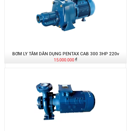
Đ
BƠM LY TÂM DÂN DỤNG PENTAX CAB 300 3HP 220v
15.000.000
-
S