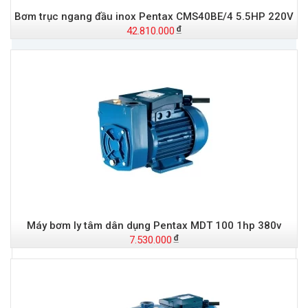
Bơm trục ngang đầu inox Pentax CMS40BE/4 5.5HP 220V
42.810.000
Đ
Máy bơm ly tâm dân dụng Pentax MDT 100 1hp 380v
7.530.000
t