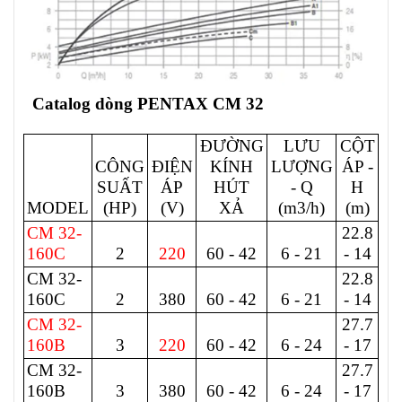
Catalog dòng PENTAX CM 32
ĐƯỜNG
LƯU
CỘT
CÔNG
ĐIỆN
KÍNH
LƯỢNG
ÁP -
SUẤT
ÁP
HÚT
- Q
H
MODEL
(HP)
(V)
XẢ
(m3/h)
(m)
CM 32-
22.8
160C
2
220
60 - 42
6 - 21
- 14
CM 32-
22.8
160C
2
380
60 - 42
6 - 21
- 14
CM 32-
27.7
160B
3
220
60 - 42
6 - 24
- 17
CM 32-
27.7
160B
3
380
60 - 42
6 - 24
- 17