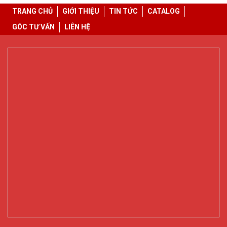
TRANG CHỦ
GIỚI THIỆU
TIN TỨC
CATALOG
GÓC TƯ VẤN
LIÊN HỆ