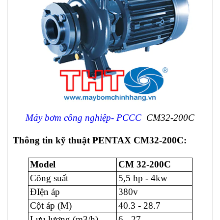
Máy bơm công nghiệp- PCCC
CM32-200C
Thông tin kỹ thuật PENTAX CM32-200C:
Model
CM 32-200C
Công suất
5,5 hp - 4kw
ĐIện áp
380v
Cột áp (M)
40.3 - 28.7
Lưu lượng (m3/h)
6 - 27