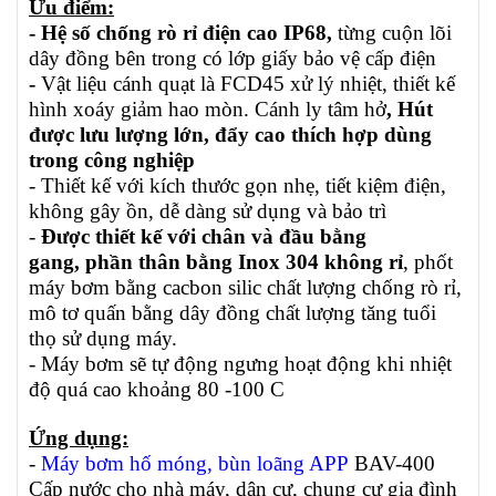
Ưu điểm:
- Hệ số chống rò rỉ điện cao IP68,
từng cuộn lõi
dây đồng bên trong có lớp giấy bảo vệ cấp điện
-
Vật liệu cánh quạt là FCD45 xử lý nhiệt, thiết kế
hình xoáy giảm hao mòn. Cánh ly tâm hở
,
Hút
được lưu lượng lớn, đẩy cao thích hợp dùng
trong công nghiệp
- Thiết kế với kích thước gọn nhẹ, tiết kiệm điện,
không gây ồn, dễ dàng sử dụng và bảo trì
-
Được thiết kế với chân và đầu bằng
gang, phần thân bằng Inox 304 không rỉ
, phốt
máy bơm bằng cacbon silic chất lượng chống rò rỉ,
mô tơ quấn bằng dây đồng chất lượng tăng tuổi
thọ sử dụng máy.
- Máy bơm sẽ tự động ngưng hoạt động khi nhiệt
độ quá cao khoảng 80 -100 C
Ứng dụng:
-
Máy bơm hố móng, bùn loãng APP
BAV-400
Cấp nước cho nhà máy, dân cư, chung cư gia đình