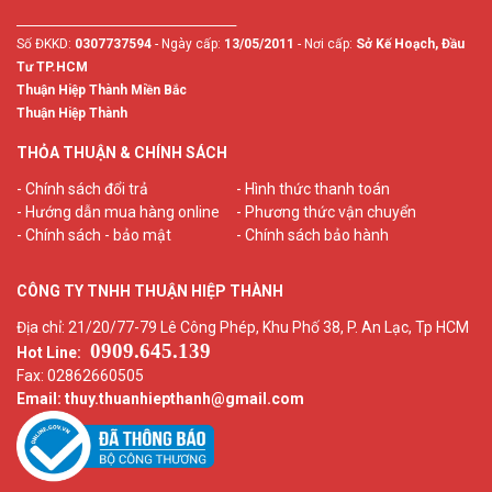
________________________________________
Số ĐKKD:
0307737594
- Ngày cấp:
13/05/2011
- Nơi cấp:
Sở Kế Hoạch, Đầu
Tư TP.HCM
Thuận Hiệp Thành Miền Bắc
Thuận Hiệp Thành
THỎA THUẬN & CHÍNH SÁCH
- Chính sách đổi trả
- Hình thức thanh toán
- Hướng dẫn mua hàng online
- Phương thức vận chuyển
- Chính sách - bảo mật
- Chính sách bảo hành
CÔNG TY TNHH THUẬN HIỆP THÀNH
Địa chỉ: 21/20/77-79 Lê Công Phép, Khu Phố 38, P. An Lạc, Tp HCM
0909.645.139
Hot Line:
Fax: 02862660505
Email: thuy.thuanhiepthanh
@gmail.com