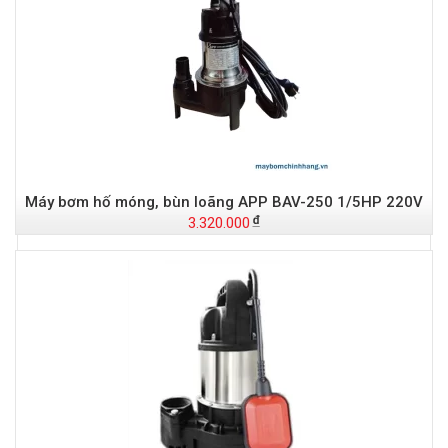
Đ
Máy bơm hố móng, bùn loãng APP BAV-250 1/5HP 220V
3.320.000
-
S