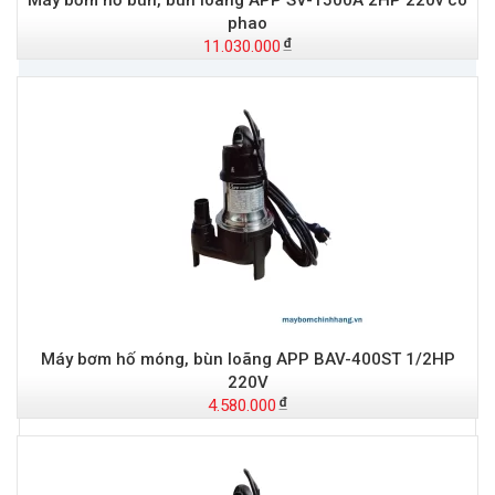
Máy bơm hố bùn, bùn loãng APP SV-1500A 2HP 220v có
phao
11.030.000
Đ
Máy bơm hố móng, bùn loãng APP BAV-400ST 1/2HP
t
220V
4.580.000