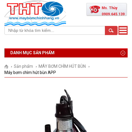
Ms. Thùy
0909.645.139
Toggle
naviga
DANH MỤC SẢN PHẨM
Sản phẩm
MÁY BƠM CHÌM HÚT BÙN
Máy bơm chìm hút bùn APP