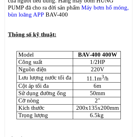
của người tiêu dùng. Hãng máy bơm HUNG
PUMP đã cho ra đời sản phẩm
Máy bơm hố móng,
bùn loãng APP
BAV-400
Thông số kỹ thuật:
Model
BAV-400 400W
Công suất
1/2HP
Nguồn điện
220V
3
Lưu lượng nước tối đa
11.1m
/h
Cột áp tối đa
6m
Sử dụng đường ống
50mm
Cỡ nòng
2"
Kích thước
200x135x200mm
Trọng lượng
6.5kg