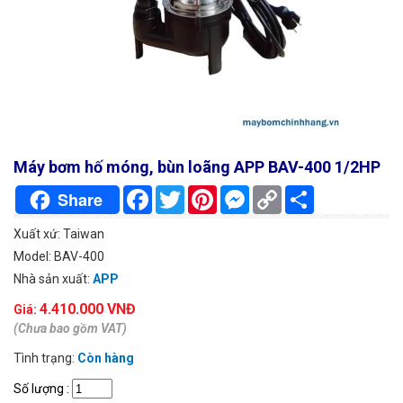
Máy bơm hố móng, bùn loãng APP BAV-400 1/2HP
Facebook
Twitter
Pinterest
Messenger
Copy
Chia
Share
Link
sẻ
Xuất xứ: Taiwan
Model: BAV-400
Nhà sản xuất:
APP
4.410.000 VNĐ
Giá:
(Chưa bao gồm VAT)
Tình trạng:
Còn hàng
Số lượng
: