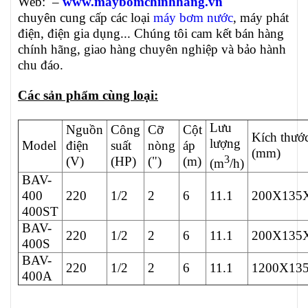
Web: –
www.maybomchinhhang.vn
chuyên cung cấp các loại
máy bơm nước
, máy phát
điện, điện gia dụng... Chúng tôi cam kết bán hàng
chính hãng, giao hàng chuyên nghiệp và bảo hành
chu đáo.
Các sản phẩm cùng loại:
Lưu
Nguồn
Công
Cỡ
Cột
Kích thướ
lượng
Model
điện
suất
nòng
áp
(mm)
3
(V)
(HP)
(")
(m)
(m
/h)
BAV-
400
220
1/2
2
6
11.1
200X135
400ST
BAV-
220
1/2
2
6
11.1
200X135
400S
BAV-
220
1/2
2
6
11.1
1200X13
400A