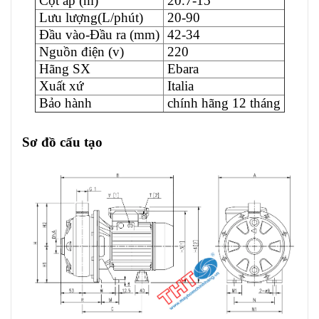
Cột áp (m)
20.7-15
Lưu lượng(L/phút)
20-90
Đầu vào-Đầu ra (mm)
42-34
Nguồn điện (v)
220
Hãng SX
Ebara
Xuất xứ
Italia
Bảo hành
chính hãng 12 tháng
Sơ đồ cấu tạo