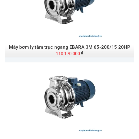
Máy bơm ly tâm trục ngang EBARA 3M 65-200/15 20HP
110.170.000
Đ