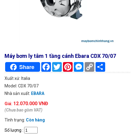
Máy bơm ly tâm 1 tầng cánh Ebara CDX 70/07
Facebook
Twitter
Pinterest
Messenger
Copy
Chia
Share
Link
sẻ
Xuất xứ: Italia
Model: CDX 70/07
Nhà sản xuất:
EBARA
12.070.000 VNĐ
Giá:
(Chưa bao gồm VAT)
Tình trạng:
Còn hàng
Số lượng
: