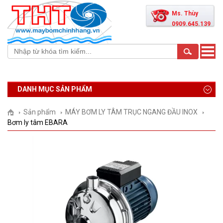
Ms. Thùy
0909.645.139
Toggle
naviga
DANH MỤC SẢN PHẨM
Sản phẩm
MÁY BƠM LY TÂM TRỤC NGANG ĐẦU INOX
Bơm ly tâm EBARA