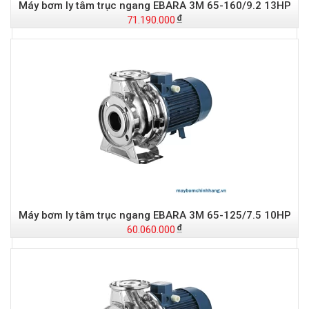
Máy bơm ly tâm trục ngang EBARA 3M 65-160/9.2 13HP
71.190.000
t
Đ
Máy bơm ly tâm trục ngang EBARA 3M 65-125/7.5 10HP
60.060.000
-
S