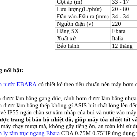
Cột áp (m)
33 - 17
Lưu lượng(L/phút)
20 - 80
Đầu vào-Đầu ra (mm)
34 - 34
Nguồn điện (v)
220
Hãng SX
Ebara
Xuất xứ
Italia
Bảo hành
12 tháng
 nổi bật:
m nước EBARA
có thiết kế theo tiêu chuẩn nên máy bơm ch
 được làm bằng gang đúc, cánh bơm được làm bằng nhựa g
m được làm bằng thép không gỉ ASIS hút chất lỏng lên đế
 vệ IP55 ngăn chặn sự xâm nhập của bụi và nước vào má
ược trang bị bảo hộ nhiệt độ, giúp máy tỏa nhiệt tốt v
 máy chạy mượt mà, không gây tiếng ồn, an toàn khi sử d
ly tâm trục ngang Ebara
CDA 0.75M 0.75HP ứng dụng tr