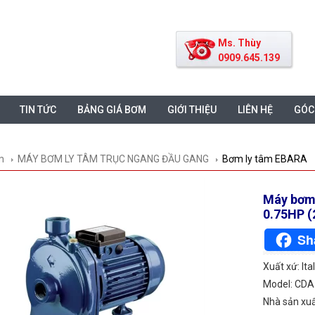
Ms. Thùy
0909.645.139
TIN TỨC
BẢNG GIÁ BƠM
GIỚI THIỆU
LIÊN HỆ
GÓC
m
MÁY BƠM LY TÂM TRỤC NGANG ĐẦU GANG
Bơm ly tâm EBARA
Máy bơm 
0.75HP (
Sh
Xuất xứ: Ital
Model: CDA
Nhà sản xu