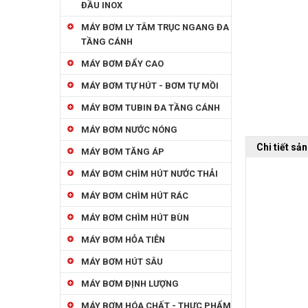
ĐẦU INOX
MÁY BƠM LY TÂM TRỤC NGANG ĐA
TẦNG CÁNH
MÁY BƠM ĐẨY CAO
MÁY BƠM TỰ HÚT - BƠM TỰ MỒI
MÁY BƠM TUBIN ĐA TẦNG CÁNH
MÁY BƠM NƯỚC NÓNG
Chi tiết sả
MÁY BƠM TĂNG ÁP
MÁY BƠM CHÌM HÚT NƯỚC THẢI
MÁY BƠM CHÌM HÚT RÁC
MÁY BƠM CHÌM HÚT BÙN
MÁY BƠM HỎA TIỄN
MÁY BƠM HÚT SÂU
MÁY BƠM ĐỊNH LƯỢNG
MÁY BƠM HÓA CHẤT - THỰC PHẨM