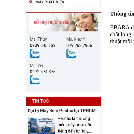
MÁY PHÁT ĐIỆN
Thông tin
EBARA đượ
chất lỏng
Ms. Thùy
Ms. Như Ý
thuật môi
0909 645 139
079.262.7966
Ms. Yến
0972.574.375
TIN TỨC
Đại Lý Máy Bơm Pentax tại TPHCM
Pentax là thương
hiệu máy bơm nổi
tiếng đến từ Italy,...