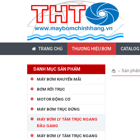
TRANG CHỦ
THƯƠNG HIỆU BƠM
CATALOG
DANH MỤC SẢN PHẨM
Sản phẩ
MÁY BƠM KHUYẾN MÃI
BƠM RỜI TRỤC
MOTOR ĐỘNG CƠ
MÁY BƠM TRỤC ĐỨNG
MÁY BƠM LY TÂM TRỤC NGANG
ĐẦU GANG
MÁY BƠM LY TÂM TRỤC NGANG