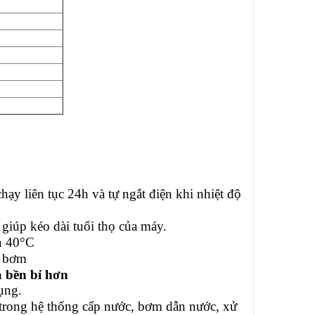
ạy liên tục 24h và tự ngắt điện khi nhiệt độ
iúp kéo dài tuổi thọ của máy.
n 40°C
y bơm
à bền bỉ hơn
ụng.
ong hệ thống cấp nước, bơm dẫn nước, xử