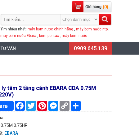
(0)
Tìm nhiều nhất:
máy bơm nước chính hãng
,
máy bơm nước ntp
,
máy bơm nước Ebara
,
bơm pentax
,
máy bơm nước
0909.645.139
 TƯ VẤN
ly tâm 2 tầng cánh EBARA CDA 0.75M
220V)
Facebook
Twitter
Pinterest
Messenger
Copy
Chia
are
Link
sẻ
ia
 0.75M 0.75HP
ất:
EBARA