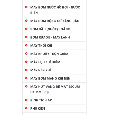
MÁY BƠM NƯỚC HỒ BƠI - NƯỚC
BIỂN
MÁY BƠM ĐỘNG CƠ XĂNG DẦU
BƠM DẦU (NHỚT) - XĂNG
BƠM RỬA XE - MÁY LẠNH
MÁY THỔI KHÍ
MÁY KHUẤY TRỘN CHÌM
MÁY SỤC KHÍ CHÌM
MÁY NÉN KHÍ
MÁY BƠM MÀNG KHÍ NÉN
MÁY HÚT VÁNG BỀ MẶT (SCUM
SKIMMERS)
BÌNH TÍCH ÁP
PHỤ KIỆN