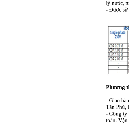
lý nước, tư
- Được sử 
Phương t
- Giao hà
Tân Phú,
- Công ty 
toán. Vận