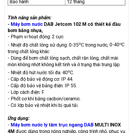
Bảo hành
12 tháng
Tính năng sản phẩm:
-
Máy bơm nước
DAB Jetcom 102 M có thiết kế đầu
bơm bằng nhựa,
- Phạm vi hoạt động: 2 cực
o
o
- Nhiệt độ chất lỏng sử dụng: 0-35
C trong nước,
0-40
C
trong chất lỏng khác
- Dùng để bơm chất lỏng sạch, chất rắn lỏng, chất mài
mòn không nhớt không kết tinh và ở trạng thái trung lập.
o
- Nhiệt độ hút nước tối đa: 40
C.
- Cấp độ bảo vệ động cơ: IP 44.
- Cấp độ bảo vệ bảng điện: IP 55.
- Lớp cách điện: F.
- Phốt cơ khí bằng cacbon/ceramic.
- Có lớp bảo vệ nhiệt khi bị quá tải.
Ứng dụng:
-
Máy bơm nước ly tâm trục ngang DAB
MULTI INOX
4M
được dùng trong nông nghiệp, công trình nhỏ,
phục vụ