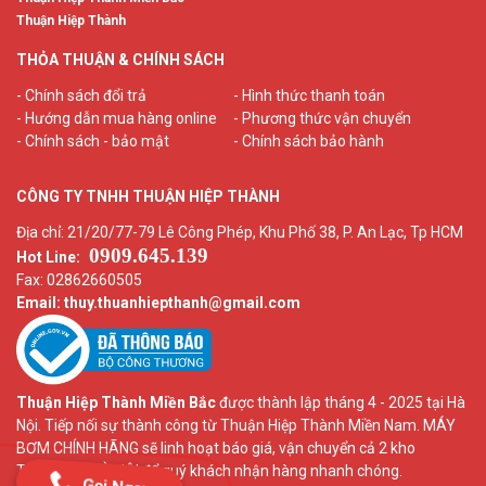
Thuận Hiệp Thành
THỎA THUẬN & CHÍNH SÁCH
- Chính sách đổi trả
- Hình thức thanh toán
- Hướng dẫn mua hàng online
- Phương thức vận chuyển
- Chính sách - bảo mật
- Chính sách bảo hành
CÔNG TY TNHH THUẬN HIỆP THÀNH
Địa chỉ: 21/20/77-79 Lê Công Phép, Khu Phố 38, P. An Lạc, Tp HCM
0909.645.139
Hot Line:
Fax: 02862660505
Email: thuy.thuanhiepthanh
@gmail.com
Thuận Hiệp Thành Miền Bắc
được thành lập tháng 4 - 2025 tại Hà
Nội. Tiếp nối sự thành công từ Thuận Hiệp Thành Miền Nam. MÁY
BƠM CHÍNH HÃNG sẽ linh hoạt báo giá, vận chuyển cả 2 kho
TPHCM và HÀ NỘI để quý khách nhận hàng nhanh chóng.
Gọi Ngay