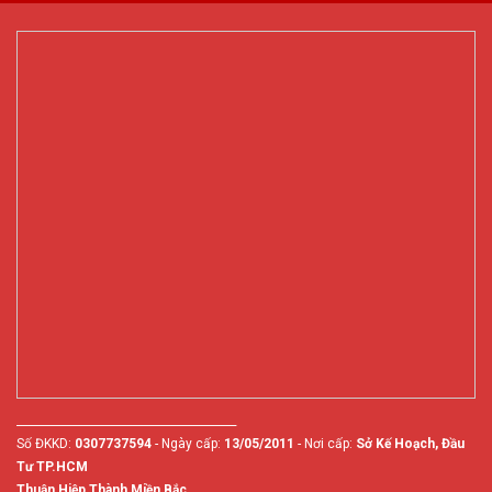
________________________________________
Số ĐKKD:
0307737594
- Ngày cấp:
13/05/2011
- Nơi cấp:
Sở Kế Hoạch, Đầu
Tư TP.HCM
Thuận Hiệp Thành Miền Bắc