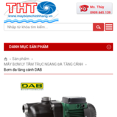
Ms. Thùy
0909.645.139
Toggle
naviga
DANH MỤC SẢN PHẨM
Sản phẩm
MÁY BƠM LY TÂM TRỤC NGANG ĐA TẦNG CÁNH
Bơm đa tầng cánh DAB