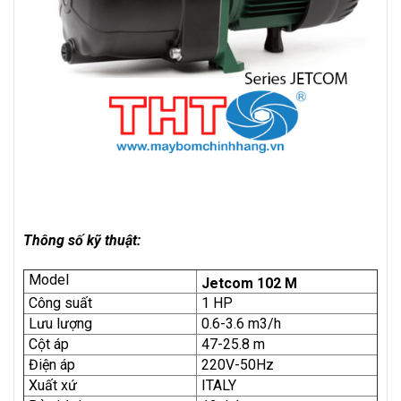
Thông số kỹ thuật:
Model
Jetcom 102 M
Công suất
1 HP
Lưu lượng
0.6-3.6 m3/h
Cột áp
47-25.8 m
Điện áp
220V-50Hz
Xuất xứ
ITALY