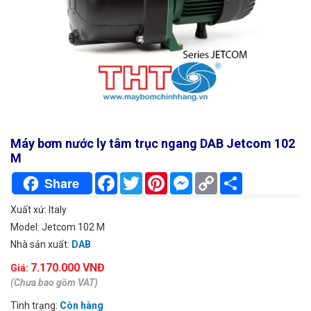
Máy bơm nước ly tâm trục ngang DAB Jetcom 102
M
Facebook
Twitter
Pinterest
Messenger
Copy
Chia
Share
Link
sẻ
Xuất xứ: Italy
Model: Jetcom 102 M
Nhà sản xuất:
DAB
7.170.000 VNĐ
Giá:
(Chưa bao gồm VAT)
Tình trạng:
Còn hàng