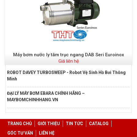
Đ
Máy bơm nước ly tâm trục ngang DAB Seri Euroinox
Giá liên hệ
ROBOT DAVEY TURBOSWEEP - Robot Vệ Sinh Hồ Bơi Thông
Minh
ĐẠI LÝ MÁY BƠM EBARA CHÍNH HÃNG –
MAYBOMCHINHHANG.VN
TRANG CHỦ
GIỚI THIỆU
TIN TỨC
CATALOG
GÓC TƯ VẤN
LIÊN HỆ