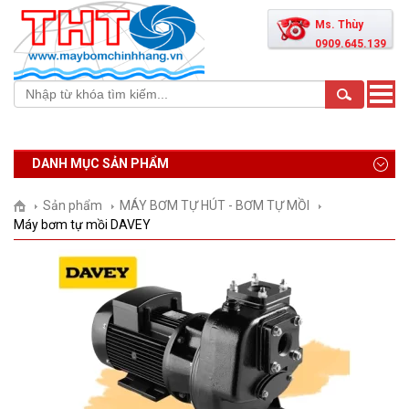
Ms. Thùy
0909.645.139
Toggle
naviga
DANH MỤC SẢN PHẨM
Sản phẩm
MÁY BƠM TỰ HÚT - BƠM TỰ MỒI
Máy bơm tự mồi DAVEY