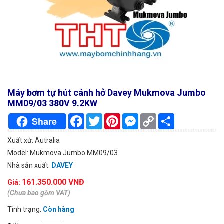
Máy bơm tự hút cánh hở Davey Mukmova Jumbo
MM09/03 380V 9.2KW
Facebook
Twitter
Pinterest
Messenger
Copy
Chia
Share
Link
sẻ
Xuất xứ: Autralia
Model: Mukmova Jumbo MM09/03
Nhà sản xuất:
DAVEY
161.350.000 VNĐ
Giá:
(Chưa bao gồm VAT)
Tình trạng:
Còn hàng