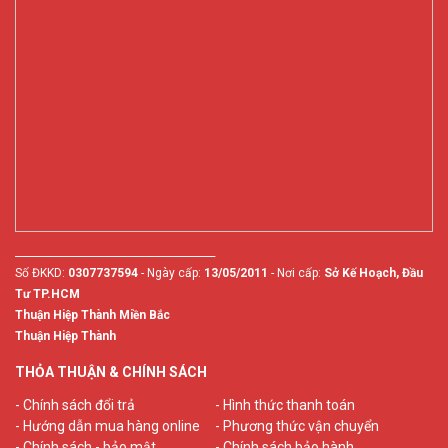
________________________________________
Số ĐKKD:
0307737594
- Ngày cấp:
13/05/2011
- Nơi cấp:
Sở Kế Hoạch, Đầu
Tư TP.HCM
Thuận Hiệp Thành Miền Bắc
Thuận Hiệp Thành
THỎA THUẬN & CHÍNH SÁCH
- Chính sách đổi trả
- Hình thức thanh toán
- Hướng dẫn mua hàng online
- Phương thức vận chuyển
- Chính sách - bảo mật
- Chính sách bảo hành