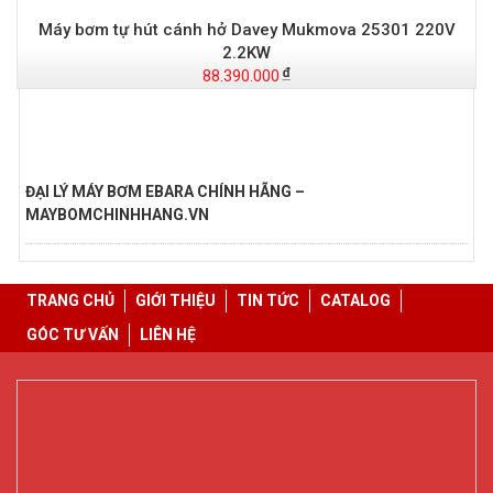
Máy bơm tự hút cánh hở Davey Mukmova 25301 220V
2.2KW
88.390.000
-
S
ĐẠI LÝ MÁY BƠM EBARA CHÍNH HÃNG –
MAYBOMCHINHHANG.VN
TRANG CHỦ
GIỚI THIỆU
TIN TỨC
CATALOG
GÓC TƯ VẤN
LIÊN HỆ