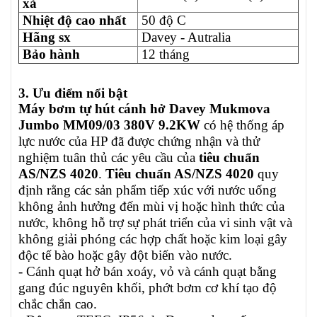
xả
Nhiệt độ cao nhất
50 độ C
Hãng sx
Davey - Autralia
Bảo hành
12 tháng
3. Ưu điểm nổi bật
Máy bơm tự hút cánh hở Davey Mukmova
Jumbo MM09/03 380V 9.2KW
có hệ
thống áp
lực nước của HP đã được chứng nhận và thử
nghiệm tuân thủ các yêu cầu của
tiêu chuẩn
AS/NZS 4020
.
Tiêu chuẩn AS/NZS 4020
quy
định rằng các sản phẩm tiếp xúc với nước uống
không ảnh hưởng đến mùi vị hoặc hình thức của
nước, không hỗ trợ sự phát triển của vi sinh vật và
không giải phóng các hợp chất hoặc kim loại gây
độc tế bào hoặc gây đột biến vào nước.
-
Cánh quạt hở bán xoáy, vỏ và cánh quạt bằng
gang đúc nguyên khối, phớt bơm cơ khí tạo độ
chắc chắn cao.