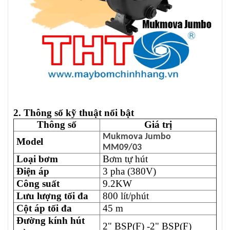
2. Thông số kỹ thuật nổi bật
Thông số
Giá trị
Mukmova Jumbo
Model
MM09/03
Loại bơm
Bơm tự hút
Điện áp
3 pha (380V)
Công suất
9.2KW
Lưu lượng tối đa
800 lít/phút
Cột áp tối đa
45 m
Đường kính hút
2" BSP(F) -2" BSP(F)