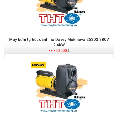
Đ
Máy bơm tự hút cánh hở Davey Mukmova 25303 380V
t
2.4KW
88.390.000
Đ