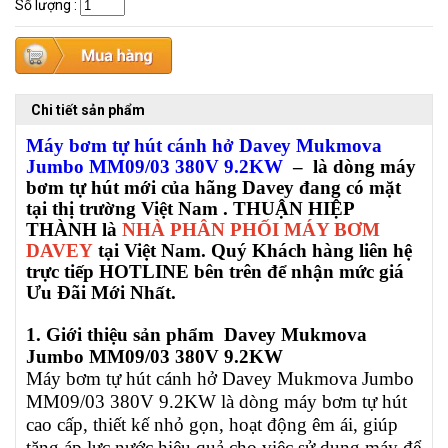
Số lượng
:
Chi tiết sản phẩm
Máy bơm tự hút cánh hở Davey Mukmova
Jumbo MM09/03 380V 9.2KW
– là dòng máy
bơm tự hút mới của hãng Davey đang có mặt
tại thị trường Việt Nam . THUẬN HIỆP
THÀNH là
NHÀ PHÂN PHỐI MÁY BƠM
DAVEY
tại Việt Nam. Quý Khách hàng liên hệ
trực tiếp HOTLINE bên trên để nhận mức giá
Ưu Đãi Mới Nhất.
1. Giới thiệu sản phẩm
Davey Mukmova
Jumbo MM09/03 380V 9.2KW
Máy bơm tự hút cánh hở Davey Mukmova Jumbo
MM09/03 380V 9.2KW
là dòng máy bơm tự hút
cao cấp, thiết kế nhỏ gọn, hoạt động êm ái,
giúp
tăng áp lực nước hiệu quả cho việc sử dụng máy để