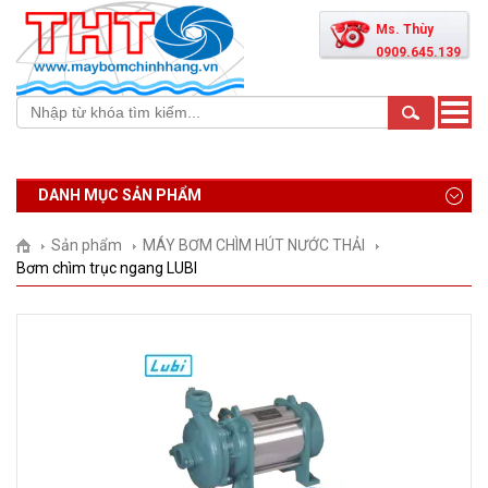
Ms. Thùy
0909.645.139
Toggle
naviga
DANH MỤC SẢN PHẨM
Sản phẩm
MÁY BƠM CHÌM HÚT NƯỚC THẢI
Bơm chìm trục ngang LUBI