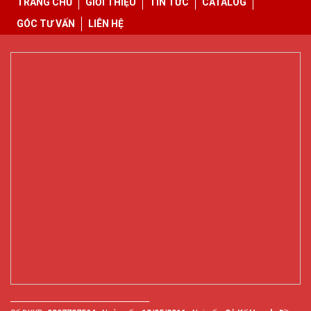
TRANG CHỦ
GIỚI THIỆU
TIN TỨC
CATALOG
GÓC TƯ VẤN
LIÊN HỆ
________________________________________