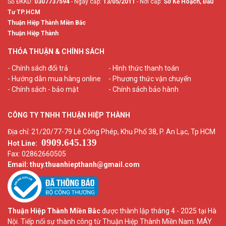
Số ĐKKD:
0307737594
- Ngày cấp:
13/05/2011
- Nơi cấp:
Sở Kế Hoạch, Đầu
Tư TP.HCM
Thuận Hiệp Thành Miền Bắc
Thuận Hiệp Thành
THỎA THUẬN & CHÍNH SÁCH
- Chính sách đổi trả
- Hình thức thanh toán
- Hướng dẫn mua hàng online
- Phương thức vận chuyển
- Chính sách - bảo mật
- Chính sách bảo hành
CÔNG TY TNHH THUẬN HIỆP THÀNH
Địa chỉ: 21/20/77-79 Lê Công Phép, Khu Phố 38, P. An Lạc, Tp HCM
0909.645.139
Hot Line:
Fax: 02862660505
Email: thuy.thuanhiepthanh
@gmail.com
Thuận Hiệp Thành Miền Bắc
được thành lập tháng 4 - 2025 tại Hà
Nội. Tiếp nối sự thành công từ Thuận Hiệp Thành Miền Nam. MÁY