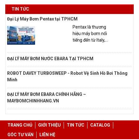
TIN TỨC
Đại Lý Máy Bơm Pentax tại TPHCM
Pentax là thương
hiệu máy bơm nổi
tiếng đến từ Italy,...
ĐẠI LÝ MÁY BƠM NƯỚC EBARA TẠI TPHCM
ROBOT DAVEY TURBOSWEEP - Robot Vệ Sinh Hồ Bơi Thông
Minh
ĐẠI LÝ MÁY BƠM EBARA CHÍNH HÃNG –
MAYBOMCHINHHANG.VN
TRANG CHỦ
GIỚI THIỆU
TIN TỨC
CATALOG
GÓC TƯ VẤN
LIÊN HỆ