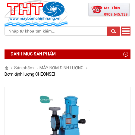
Ms. Thùy
0909.645.139
Toggle
naviga
DANH MỤC SẢN PHẨM
Sản phẩm
MÁY BƠM ĐỊNH LƯỢNG
Bơm định lượng CHEONSEI