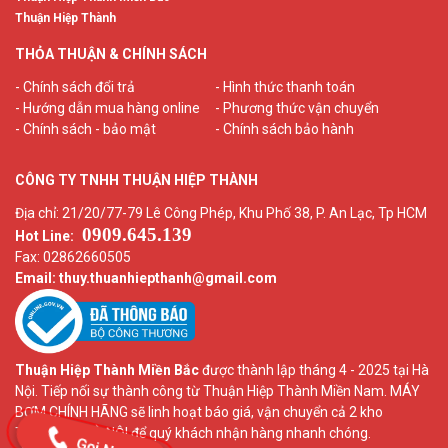
Thuận Hiệp Thành
THỎA THUẬN & CHÍNH SÁCH
- Chính sách đổi trả
- Hình thức thanh toán
- Hướng dẫn mua hàng online
- Phương thức vận chuyển
- Chính sách - bảo mật
- Chính sách bảo hành
CÔNG TY TNHH THUẬN HIỆP THÀNH
Địa chỉ: 21/20/77-79 Lê Công Phép, Khu Phố 38, P. An Lạc, Tp HCM
0909.645.139
Hot Line:
Fax: 02862660505
Email: thuy.thuanhiepthanh
@gmail.com
Thuận Hiệp Thành Miền Bắc
được thành lập tháng 4 - 2025 tại Hà
Nội. Tiếp nối sự thành công từ Thuận Hiệp Thành Miền Nam. MÁY
BƠM CHÍNH HÃNG sẽ linh hoạt báo giá, vận chuyển cả 2 kho
TPHCM và HÀ NỘI để quý khách nhận hàng nhanh chóng.
Gọi Ngay