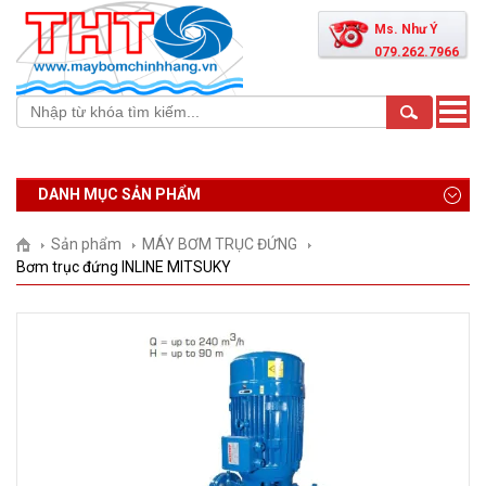
Ms. Như Ý
079.262.7966
Toggle
naviga
DANH MỤC SẢN PHẨM
Sản phẩm
MÁY BƠM TRỤC ĐỨNG
Bơm trục đứng INLINE MITSUKY