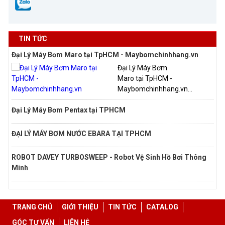
TIN TỨC
Đại Lý Máy Bơm Maro tại TpHCM - Maybomchinhhang.vn
Đại Lý Máy Bơm
Maro tại TpHCM -
Maybomchinhhang.vn...
Đại Lý Máy Bơm Pentax tại TPHCM
ĐẠI LÝ MÁY BƠM NƯỚC EBARA TẠI TPHCM
ROBOT DAVEY TURBOSWEEP - Robot Vệ Sinh Hồ Bơi Thông
Minh
TRANG CHỦ
GIỚI THIỆU
TIN TỨC
CATALOG
GÓC TƯ VẤN
LIÊN HỆ