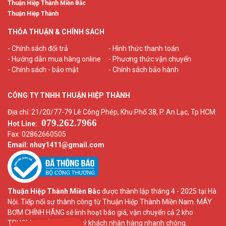
Thuận Hiệp Thành Miền Bắc
Thuận Hiệp Thành
THỎA THUẬN & CHÍNH SÁCH
- Chính sách đổi trả
- Hình thức thanh toán
- Hướng dẫn mua hàng online
- Phương thức vận chuyển
- Chính sách - bảo mật
- Chính sách bảo hành
CÔNG TY TNHH THUẬN HIỆP THÀNH
Địa chỉ: 21/20/77-79 Lê Công Phép, Khu Phố 38, P. An Lạc, Tp HCM
079.262.7966
Hot Line:
Fax: 02862660505
Email: nhuy1411
@gmail.com
Thuận Hiệp Thành Miền Bắc
được thành lập tháng 4 - 2025 tại Hà
Nội. Tiếp nối sự thành công từ Thuận Hiệp Thành Miền Nam. MÁY
BƠM CHÍNH HÃNG sẽ linh hoạt báo giá, vận chuyển cả 2 kho
TPHCM và HÀ NỘI để quý khách nhận hàng nhanh chóng.