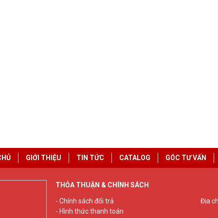
CHỦ
GIỚI THIỆU
TIN TỨC
CATALOG
GÓC TƯ VẤN
THỎA THUẬN & CHÍNH SÁCH
- Chính sách đổi trả
Địa c
- Hình thức thanh toán