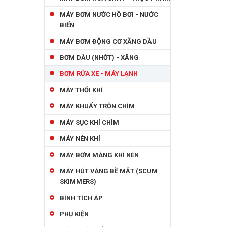
MÁY BƠM NƯỚC HỒ BƠI - NƯỚC
BIỂN
MÁY BƠM ĐỘNG CƠ XĂNG DẦU
BƠM DẦU (NHỚT) - XĂNG
BƠM RỬA XE - MÁY LẠNH
MÁY THỔI KHÍ
MÁY KHUẤY TRỘN CHÌM
MÁY SỤC KHÍ CHÌM
MÁY NÉN KHÍ
MÁY BƠM MÀNG KHÍ NÉN
MÁY HÚT VÁNG BỀ MẶT (SCUM
SKIMMERS)
BÌNH TÍCH ÁP
PHỤ KIỆN