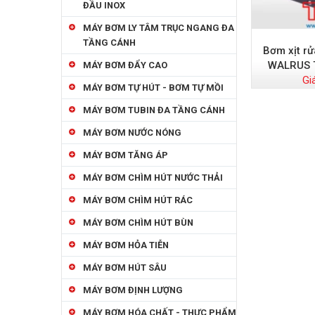
ĐẦU INOX
MÁY BƠM LY TÂM TRỤC NGANG ĐA
TẦNG CÁNH
Bơm xịt rử
WALRUS 
MÁY BƠM ĐẨY CAO
Gi
MÁY BƠM TỰ HÚT - BƠM TỰ MỒI
MÁY BƠM TUBIN ĐA TẦNG CÁNH
MÁY BƠM NƯỚC NÓNG
MÁY BƠM TĂNG ÁP
MÁY BƠM CHÌM HÚT NƯỚC THẢI
MÁY BƠM CHÌM HÚT RÁC
MÁY BƠM CHÌM HÚT BÙN
MÁY BƠM HỎA TIỄN
MÁY BƠM HÚT SÂU
MÁY BƠM ĐỊNH LƯỢNG
MÁY BƠM HÓA CHẤT - THỰC PHẨM