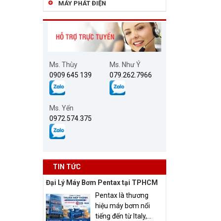
MÁY PHÁT ĐIỆN
Ms. Thùy
Ms. Như Ý
0909 645 139
079.262.7966
Ms. Yến
0972.574.375
TIN TỨC
Đại Lý Máy Bơm Pentax tại TPHCM
Pentax là thương
hiệu máy bơm nổi
tiếng đến từ Italy,...