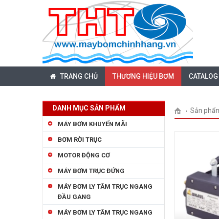
TRANG CHỦ
THƯƠNG HIỆU BƠM
CATALOG
DANH MỤC SẢN PHẨM
Sản phẩ
MÁY BƠM KHUYẾN MÃI
BƠM RỜI TRỤC
MOTOR ĐỘNG CƠ
MÁY BƠM TRỤC ĐỨNG
MÁY BƠM LY TÂM TRỤC NGANG
ĐẦU GANG
MÁY BƠM LY TÂM TRỤC NGANG