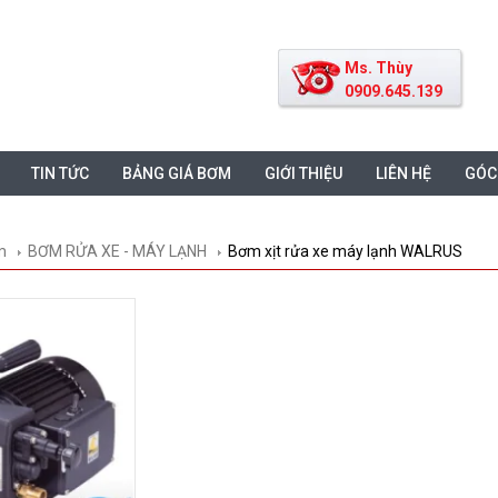
Ms. Thùy
0909.645.139
TIN TỨC
BẢNG GIÁ BƠM
GIỚI THIỆU
LIÊN HỆ
GÓC
m
BƠM RỬA XE - MÁY LẠNH
Bơm xịt rửa xe máy lạnh WALRUS