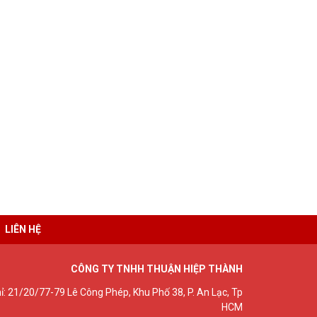
LIÊN HỆ
CÔNG TY TNHH THUẬN HIỆP THÀNH
hỉ: 21/20/77-79 Lê Công Phép, Khu Phố 38, P. An Lạc, Tp
HCM