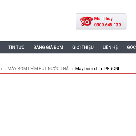
Ms. Thùy
0909.645.139
TIN TỨC
BẢNG GIÁ BƠM
GIỚI THIỆU
LIÊN HỆ
GÓC
m
MÁY BƠM CHÌM HÚT NƯỚC THẢI
Máy bơm chìm PERONI