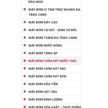
ĐẦU INOX
MÁY BƠM LY TÂM TRỤC NGANG ĐA
TẦNG CÁNH
MÁY BƠM ĐẨY CAO
MÁY BƠM TỰ HÚT - BƠM TỰ MỒI
MÁY BƠM TUBIN ĐA TẦNG CÁNH
MÁY BƠM NƯỚC NÓNG
MÁY BƠM TĂNG ÁP
MÁY BƠM CHÌM HÚT NƯỚC THẢI
MÁY BƠM CHÌM HÚT RÁC
MÁY BƠM CHÌM HÚT BÙN
MÁY BƠM HỎA TIỄN
MÁY BƠM HÚT SÂU
MÁY BƠM ĐỊNH LƯỢNG
MÁY BƠM HÓA CHẤT - THỰC PHẨM