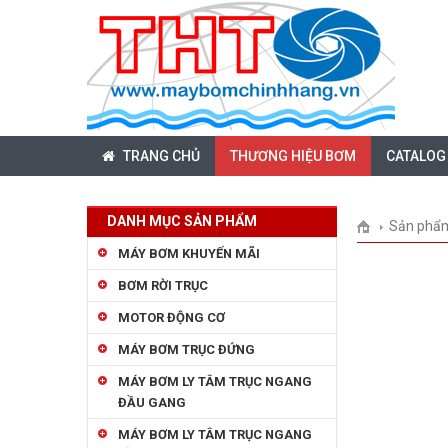
TRANG CHỦ
THƯƠNG HIỆU BƠM
CATALOG
DANH MỤC SẢN PHẨM
Sản phẩ
MÁY BƠM KHUYẾN MÃI
BƠM RỜI TRỤC
MOTOR ĐỘNG CƠ
MÁY BƠM TRỤC ĐỨNG
MÁY BƠM LY TÂM TRỤC NGANG
ĐẦU GANG
MÁY BƠM LY TÂM TRỤC NGANG