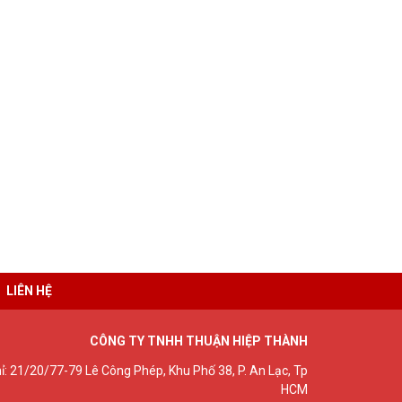
LIÊN HỆ
CÔNG TY TNHH THUẬN HIỆP THÀNH
hỉ: 21/20/77-79 Lê Công Phép, Khu Phố 38, P. An Lạc, Tp
HCM