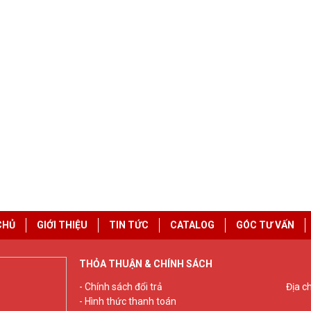
CHỦ
GIỚI THIỆU
TIN TỨC
CATALOG
GÓC TƯ VẤN
THỎA THUẬN & CHÍNH SÁCH
- Chính sách đổi trả
Địa c
- Hình thức thanh toán