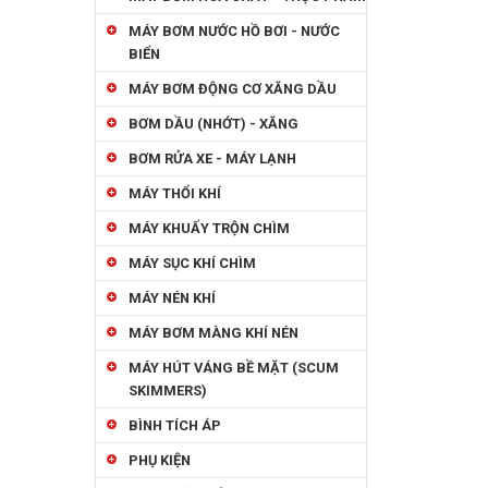
MÁY BƠM NƯỚC HỒ BƠI - NƯỚC
BIỂN
MÁY BƠM ĐỘNG CƠ XĂNG DẦU
BƠM DẦU (NHỚT) - XĂNG
BƠM RỬA XE - MÁY LẠNH
MÁY THỔI KHÍ
MÁY KHUẤY TRỘN CHÌM
MÁY SỤC KHÍ CHÌM
MÁY NÉN KHÍ
MÁY BƠM MÀNG KHÍ NÉN
MÁY HÚT VÁNG BỀ MẶT (SCUM
SKIMMERS)
BÌNH TÍCH ÁP
PHỤ KIỆN