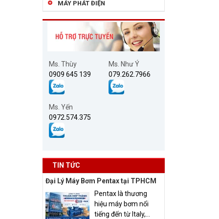
MÁY PHÁT ĐIỆN
Ms. Thùy
Ms. Như Ý
0909 645 139
079.262.7966
Ms. Yến
0972.574.375
TIN TỨC
Đại Lý Máy Bơm Pentax tại TPHCM
Pentax là thương
hiệu máy bơm nổi
tiếng đến từ Italy,...