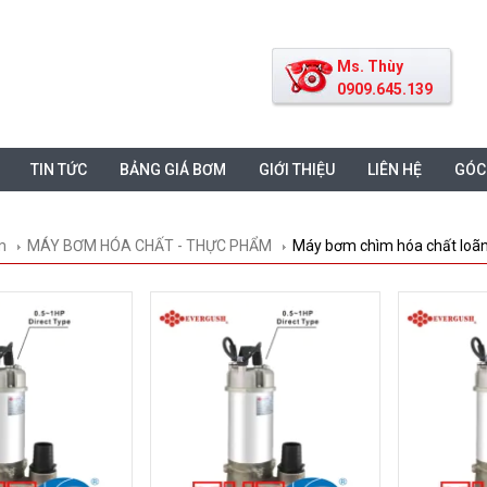
Ms. Thùy
0909.645.139
TIN TỨC
BẢNG GIÁ BƠM
GIỚI THIỆU
LIÊN HỆ
GÓC
m
MÁY BƠM HÓA CHẤT - THỰC PHẨM
Máy bơm chìm hóa chất lo