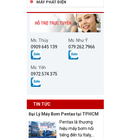
MÁY PHÁT ĐIỆN
Ms. Thùy
Ms. Như Ý
0909 645 139
079.262.7966
Ms. Yến
0972.574.375
TIN TỨC
Đại Lý Máy Bơm Pentax tại TPHCM
Pentax là thương
hiệu máy bơm nổi
tiếng đến từ Italy,...