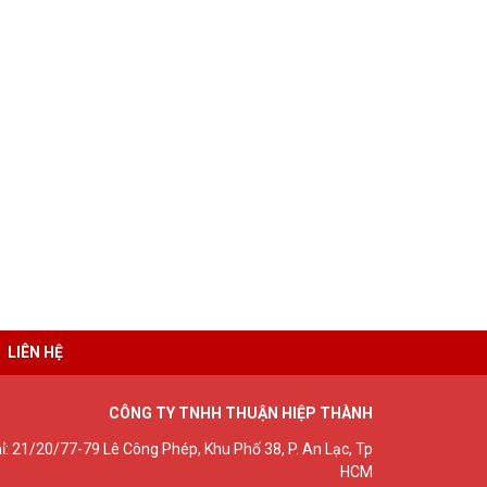
LIÊN HỆ
CÔNG TY TNHH THUẬN HIỆP THÀNH
hỉ: 21/20/77-79 Lê Công Phép, Khu Phố 38, P. An Lạc, Tp
HCM