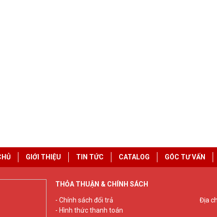
CHỦ
GIỚI THIỆU
TIN TỨC
CATALOG
GÓC TƯ VẤN
THỎA THUẬN & CHÍNH SÁCH
- Chính sách đổi trả
Địa c
- Hình thức thanh toán