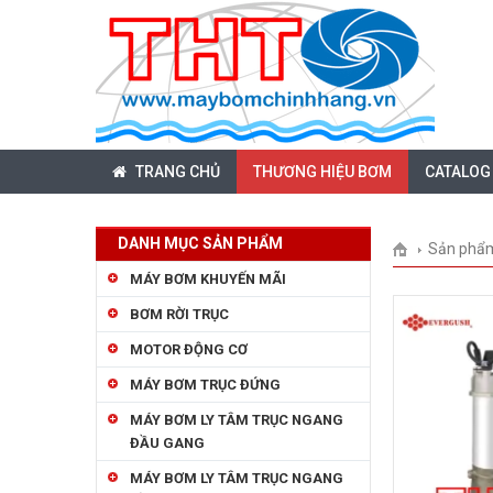
TRANG CHỦ
THƯƠNG HIỆU BƠM
CATALOG
DANH MỤC SẢN PHẨM
Sản phẩ
MÁY BƠM KHUYẾN MÃI
BƠM RỜI TRỤC
MOTOR ĐỘNG CƠ
MÁY BƠM TRỤC ĐỨNG
MÁY BƠM LY TÂM TRỤC NGANG
ĐẦU GANG
MÁY BƠM LY TÂM TRỤC NGANG