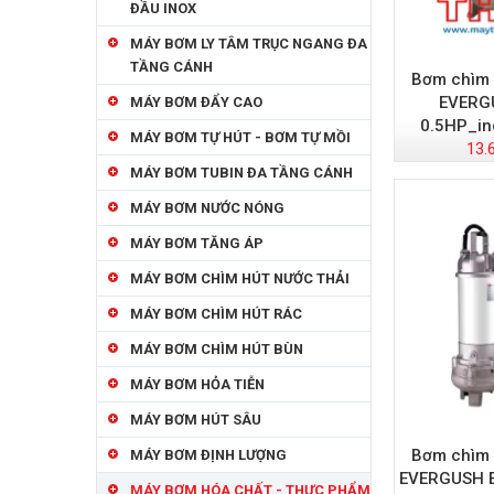
ĐẦU INOX
MÁY BƠM LY TÂM TRỤC NGANG ĐA
TẦNG CÁNH
Bơm chìm 
EVERG
MÁY BƠM ĐẨY CAO
0.5HP_in
MÁY BƠM TỰ HÚT - BƠM TỰ MỒI
13.
MÁY BƠM TUBIN ĐA TẦNG CÁNH
MÁY BƠM NƯỚC NÓNG
MÁY BƠM TĂNG ÁP
MÁY BƠM CHÌM HÚT NƯỚC THẢI
MÁY BƠM CHÌM HÚT RÁC
MÁY BƠM CHÌM HÚT BÙN
MÁY BƠM HỎA TIỄN
MÁY BƠM HÚT SÂU
Bơm chìm 
MÁY BƠM ĐỊNH LƯỢNG
EVERGUSH E
MÁY BƠM HÓA CHẤT - THỰC PHẨM