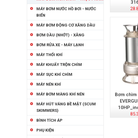
316
28.
MÁY BƠM NƯỚC HỒ BƠI - NƯỚC
BIỂN
MÁY BƠM ĐỘNG CƠ XĂNG DẦU
BƠM DẦU (NHỚT) - XĂNG
BƠM RỬA XE - MÁY LẠNH
MÁY THỔI KHÍ
MÁY KHUẤY TRỘN CHÌM
MÁY SỤC KHÍ CHÌM
MÁY NÉN KHÍ
Bơm chìm 
MÁY BƠM MÀNG KHÍ NÉN
EVERGU
MÁY HÚT VÁNG BỀ MẶT (SCUM
10HP_ino
SKIMMERS)
85.
BÌNH TÍCH ÁP
PHỤ KIỆN