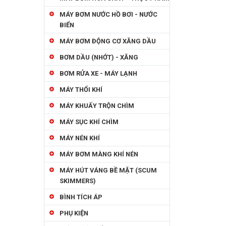
MÁY BƠM NƯỚC HỒ BƠI - NƯỚC
BIỂN
MÁY BƠM ĐỘNG CƠ XĂNG DẦU
BƠM DẦU (NHỚT) - XĂNG
BƠM RỬA XE - MÁY LẠNH
MÁY THỔI KHÍ
MÁY KHUẤY TRỘN CHÌM
MÁY SỤC KHÍ CHÌM
MÁY NÉN KHÍ
MÁY BƠM MÀNG KHÍ NÉN
MÁY HÚT VÁNG BỀ MẶT (SCUM
SKIMMERS)
BÌNH TÍCH ÁP
PHỤ KIỆN