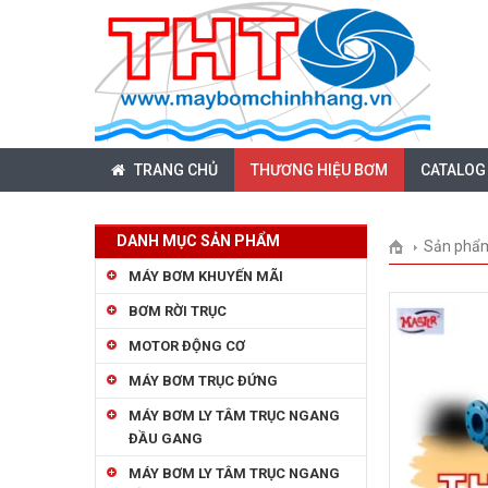
TRANG CHỦ
THƯƠNG HIỆU BƠM
CATALOG
DANH MỤC SẢN PHẨM
Sản phẩ
MÁY BƠM KHUYẾN MÃI
BƠM RỜI TRỤC
MOTOR ĐỘNG CƠ
MÁY BƠM TRỤC ĐỨNG
MÁY BƠM LY TÂM TRỤC NGANG
ĐẦU GANG
MÁY BƠM LY TÂM TRỤC NGANG