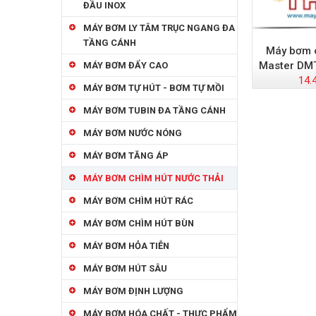
ĐẦU INOX
MÁY BƠM LY TÂM TRỤC NGANG ĐA
TẦNG CÁNH
Máy bơm c
Master DM
MÁY BƠM ĐẨY CAO
14.
MÁY BƠM TỰ HÚT - BƠM TỰ MỒI
MÁY BƠM TUBIN ĐA TẦNG CÁNH
MÁY BƠM NƯỚC NÓNG
MÁY BƠM TĂNG ÁP
MÁY BƠM CHÌM HÚT NƯỚC THẢI
MÁY BƠM CHÌM HÚT RÁC
MÁY BƠM CHÌM HÚT BÙN
MÁY BƠM HỎA TIỄN
MÁY BƠM HÚT SÂU
MÁY BƠM ĐỊNH LƯỢNG
MÁY BƠM HÓA CHẤT - THỰC PHẨM