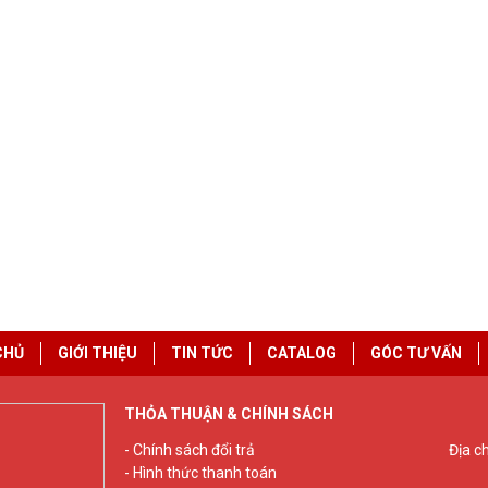
CHỦ
GIỚI THIỆU
TIN TỨC
CATALOG
GÓC TƯ VẤN
THỎA THUẬN & CHÍNH SÁCH
- Chính sách đổi trả
Địa c
- Hình thức thanh toán