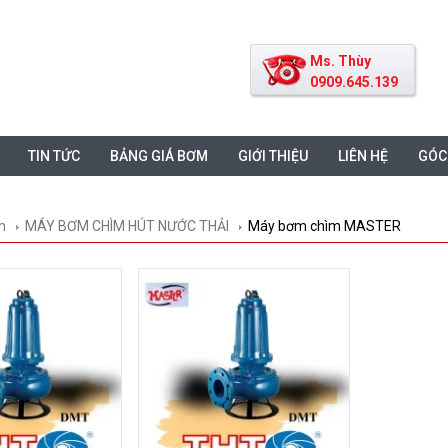
Ms. Thùy
0909.645.139
TIN TỨC
BẢNG GIÁ BƠM
GIỚI THIỆU
LIÊN HỆ
GÓC
m
MÁY BƠM CHÌM HÚT NƯỚC THẢI
Máy bơm chìm MASTER