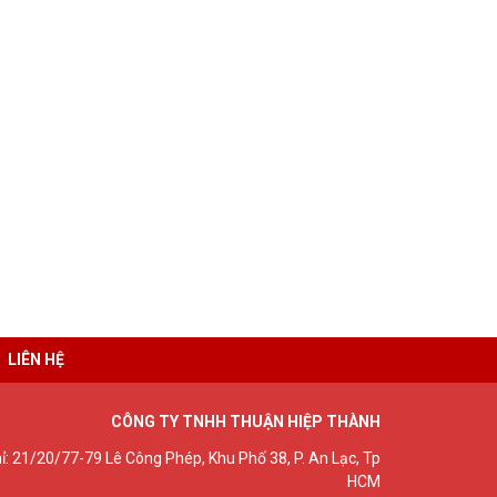
LIÊN HỆ
CÔNG TY TNHH THUẬN HIỆP THÀNH
hỉ: 21/20/77-79 Lê Công Phép, Khu Phố 38, P. An Lạc, Tp
HCM