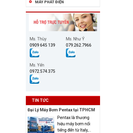
MÁY PHÁT ĐIỆN
Ms. Thùy
Ms. Như Ý
0909 645 139
079.262.7966
Ms. Yến
0972.574.375
TIN TỨC
Đại Lý Máy Bơm Pentax tại TPHCM
Pentax là thương
hiệu máy bơm nổi
tiếng đến từ Italy,...