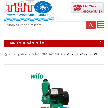
Ms. Thùy
0909.645.139
Toggle
naviga
DANH MỤC SẢN PHẨM
Sản phẩm
MÁY BƠM ĐẨY CAO
Máy bơm đẩy cao WILO