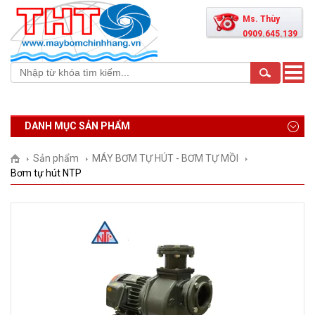
Ms. Thùy
0909.645.139
Toggle
naviga
DANH MỤC SẢN PHẨM
Sản phẩm
MÁY BƠM TỰ HÚT - BƠM TỰ MỒI
Bơm tự hút NTP