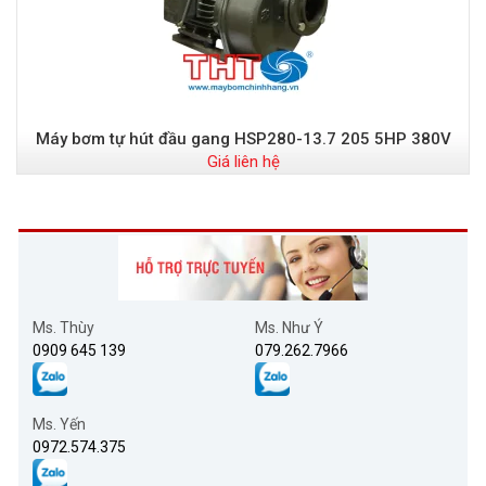
Máy bơm tự hút đầu gang HSP280-13.7 205 5HP 380V
Giá liên hệ
Ms. Thùy
Ms. Như Ý
0909 645 139
079.262.7966
Ms. Yến
0972.574.375