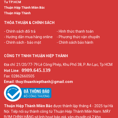
Tư TP.HCM
Thuận Hiệp Thành Miền Bắc
Thuận Hiệp Thành
THỎA THUẬN & CHÍNH SÁCH
- Chính sách đổi trả
- Hình thức thanh toán
- Hướng dẫn mua hàng online
- Phương thức vận chuyển
- Chính sách - bảo mật
- Chính sách bảo hành
CÔNG TY TNHH THUẬN HIỆP THÀNH
Địa chỉ: 21/20/77-79 Lê Công Phép, Khu Phố 38, P. An Lạc, Tp HCM
0909.645.139
Hot Line:
Fax: 02862660505
Email: thuy.thuanhiepthanh
@gmail.com
Thuận Hiệp Thành Miền Bắc
được thành lập tháng 4 - 2025 tại Hà
Nội. Tiếp nối sự thành công từ Thuận Hiệp Thành Miền Nam. MÁY
BƠM CHÍNH HÃNG sẽ linh hoạt báo giá, vận chuyển cả 2 kho