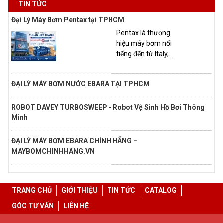
TIN TỨC
Đại Lý Máy Bơm Pentax tại TPHCM
Pentax là thương
hiệu máy bơm nổi
tiếng đến từ Italy,...
ĐẠI LÝ MÁY BƠM NƯỚC EBARA TẠI TPHCM
ROBOT DAVEY TURBOSWEEP - Robot Vệ Sinh Hồ Bơi Thông
Minh
ĐẠI LÝ MÁY BƠM EBARA CHÍNH HÃNG –
MAYBOMCHINHHANG.VN
TRANG CHỦ
GIỚI THIỆU
TIN TỨC
CATALOG
GÓC TƯ VẤN
LIÊN HỆ