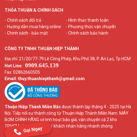
THỎA THUẬN & CHÍNH SÁCH
- Chính sách đổi trả
- Hình thức thanh toán
- Hướng dẫn mua hàng online
- Phương thức vận chuyển
- Chính sách - bảo mật
- Chính sách bảo hành
CÔNG TY TNHH THUẬN HIỆP THÀNH
Địa chỉ: 21/20/77-79 Lê Công Phép, Khu Phố 38, P. An Lạc, Tp HCM
0909.645.139
Hot Line:
Fax: 02862660505
Email: thuy.thuanhiepthanh
@gmail.com
Thuận Hiệp Thành Miền Bắc
được thành lập tháng 4 - 2025 tại Hà
Nội. Tiếp nối sự thành công từ Thuận Hiệp Thành Miền Nam. MÁY
BƠM CHÍNH HÃNG sẽ linh hoạt báo giá, vận chuyển cả 2 kho
TPHCM và HÀ NỘI để quý khách nhận hàng nhanh chóng.
Gọi Ngay
Lượt truy cập:
1