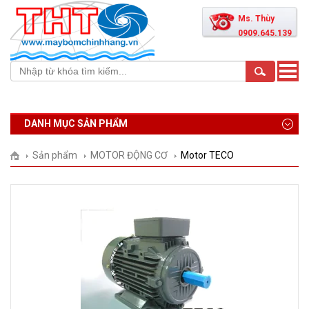
Ms. Thùy
0909.645.139
Toggle
naviga
DANH MỤC SẢN PHẨM
Sản phẩm
MOTOR ĐỘNG CƠ
Motor TECO