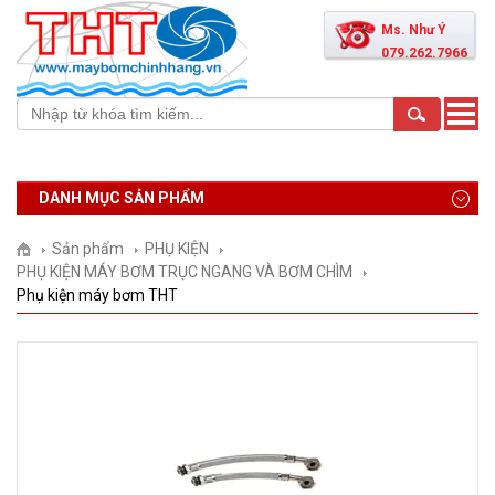
Ms. Như Ý
079.262.7966
Toggle
naviga
DANH MỤC SẢN PHẨM
Sản phẩm
PHỤ KIỆN
PHỤ KIỆN MÁY BƠM TRỤC NGANG VÀ BƠM CHÌM
Phụ kiện máy bơm THT