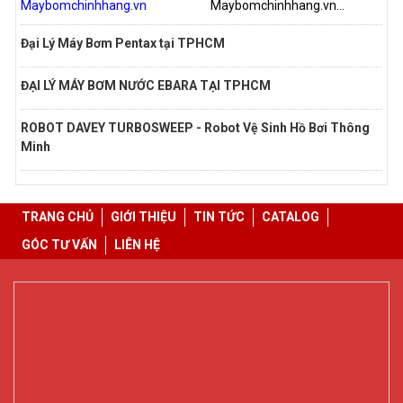
Maybomchinhhang.vn...
Đại Lý Máy Bơm Pentax tại TPHCM
ĐẠI LÝ MÁY BƠM NƯỚC EBARA TẠI TPHCM
ROBOT DAVEY TURBOSWEEP - Robot Vệ Sinh Hồ Bơi Thông
Minh
TRANG CHỦ
GIỚI THIỆU
TIN TỨC
CATALOG
GÓC TƯ VẤN
LIÊN HỆ