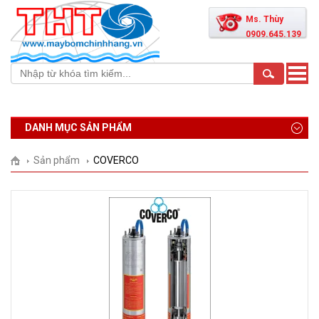
Ms. Thùy
0909.645.139
Toggle
naviga
DANH MỤC SẢN PHẨM
Sản phẩm
COVERCO