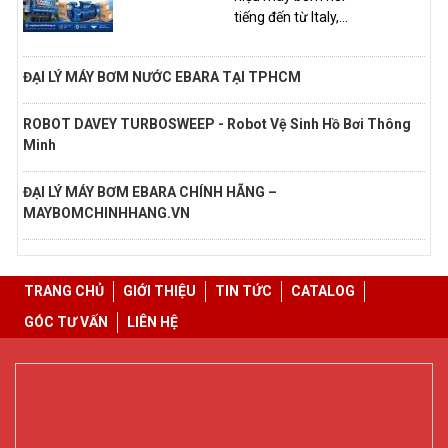
tiếng đến từ Italy,...
ĐẠI LÝ MÁY BƠM NƯỚC EBARA TẠI TPHCM
ROBOT DAVEY TURBOSWEEP - Robot Vệ Sinh Hồ Bơi Thông
Minh
ĐẠI LÝ MÁY BƠM EBARA CHÍNH HÃNG –
MAYBOMCHINHHANG.VN
TRANG CHỦ
GIỚI THIỆU
TIN TỨC
CATALOG
GÓC TƯ VẤN
LIÊN HỆ