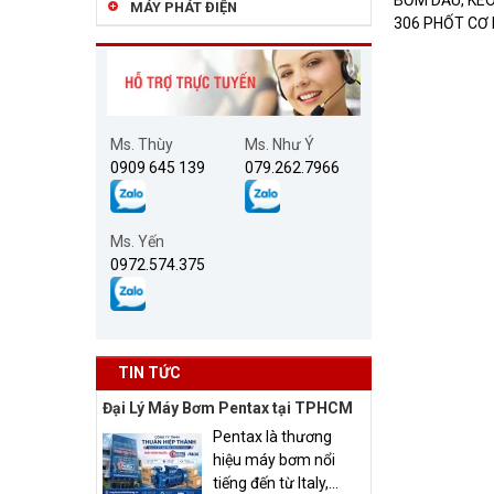
MÁY PHÁT ĐIỆN
306 PHỐT CƠ 
Ms. Thùy
Ms. Như Ý
0909 645 139
079.262.7966
Ms. Yến
0972.574.375
TIN TỨC
Đại Lý Máy Bơm Pentax tại TPHCM
Pentax là thương
hiệu máy bơm nổi
tiếng đến từ Italy,...