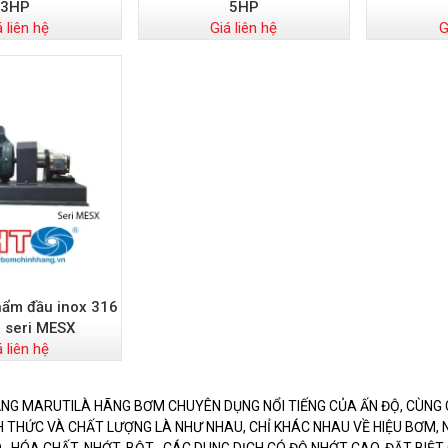
3HP
5HP
á liên hệ
Giá liên hệ
G
ẩm đầu inox 316
i seri MESX
á liên hệ
NG MARUTILÀ HÃNG BƠM CHUYÊN DỤNG NỔI TIẾNG CỦA ẤN ĐỘ, CÙNG 
NH THỨC VÀ CHẤT LƯỢNG LÀ NHƯ NHAU, CHỈ KHÁC NHAU VỀ HIỆU BƠM,
 , HÓA CHẤT, NHỚT, BỘT , CÁC DUNG DỊCH CÓ ĐỘ NHỚT CAO, ĐẶT BIỆ