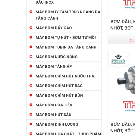
ĐẦU INOX
MÁY BƠM LY TÂM TRỤC NGANG ĐA
TẦNG CÁNH
BƠM DẦU, K
NHỚT, BỘT
MÁY BƠM ĐẨY CAO
MÁY BƠM TỰ HÚT - BƠM TỰ MỒI
Gi
MÁY BƠM TUBIN ĐA TẦNG CÁNH
MÁY BƠM NƯỚC NÓNG
MÁY BƠM TĂNG ÁP
MÁY BƠM CHÌM HÚT NƯỚC THẢI
MÁY BƠM CHÌM HÚT RÁC
MÁY BƠM CHÌM HÚT BÙN
MÁY BƠM HỎA TIỄN
MÁY BƠM HÚT SÂU
BƠM DẦU, K
MÁY BƠM ĐỊNH LƯỢNG
NHỚT, BỘT
MÁY BƠM HÓA CHẤT - THỰC PHẨM