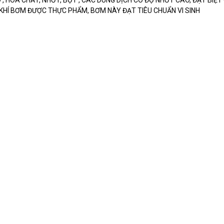
KHÍ BƠM ĐƯỢC THỰC PHẨM, BƠM NÀY ĐẠT TIÊU CHUẨN VI SINH