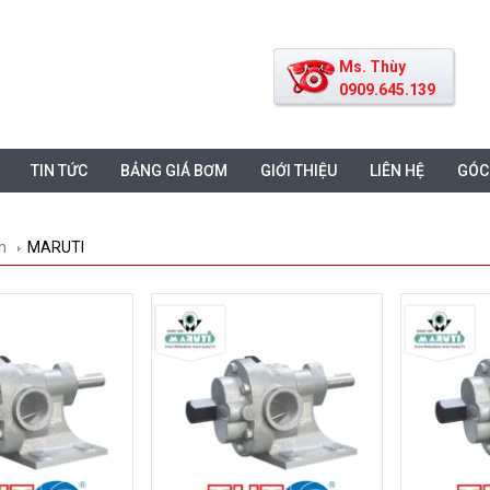
Ms. Thùy
0909.645.139
TIN TỨC
BẢNG GIÁ BƠM
GIỚI THIỆU
LIÊN HỆ
GÓC
m
MARUTI