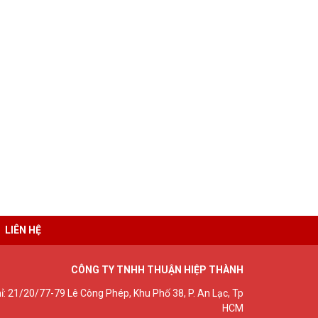
LIÊN HỆ
CÔNG TY TNHH THUẬN HIỆP THÀNH
hỉ: 21/20/77-79 Lê Công Phép, Khu Phố 38, P. An Lạc, Tp
HCM