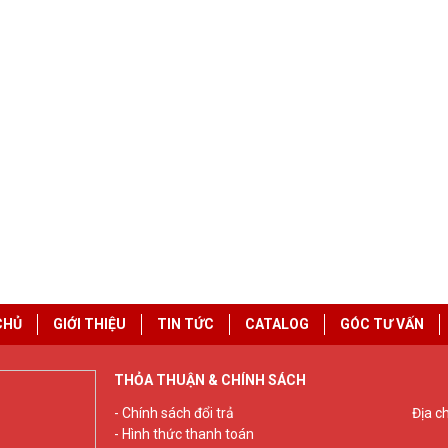
CHỦ
GIỚI THIỆU
TIN TỨC
CATALOG
GÓC TƯ VẤN
THỎA THUẬN & CHÍNH SÁCH
- Chính sách đổi trả
Địa c
- Hình thức thanh toán