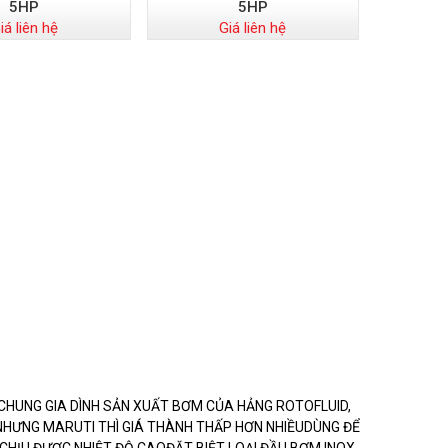
5HP
5HP
iá liên hệ
Giá liên hệ
CHUNG GIA DÌNH SẢN XUẤT BƠM CỦA HẢNG ROTOFLUID,
 NHƯNG MARUTI THÌ GIÁ THÀNH THẤP HƠN NHIỀUDÙNG ĐỂ
T CHỊU ĐƯỢC NHIỆT ĐỘ CAOĐẶT BIỆT LOẠI ĐẦU BƠM INOX