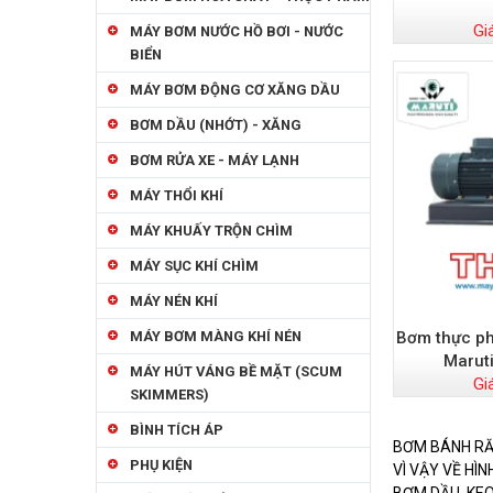
Gi
MÁY BƠM NƯỚC HỒ BƠI - NƯỚC
BIỂN
MÁY BƠM ĐỘNG CƠ XĂNG DẦU
BƠM DẦU (NHỚT) - XĂNG
BƠM RỬA XE - MÁY LẠNH
MÁY THỔI KHÍ
MÁY KHUẤY TRỘN CHÌM
MÁY SỤC KHÍ CHÌM
MÁY NÉN KHÍ
Bơm thực ph
MÁY BƠM MÀNG KHÍ NÉN
Marut
MÁY HÚT VÁNG BỀ MẶT (SCUM
Gi
SKIMMERS)
BÌNH TÍCH ÁP
BƠM BÁNH RĂ
PHỤ KIỆN
VÌ VẬY VỀ HÌ
BƠM DẦU, KEO