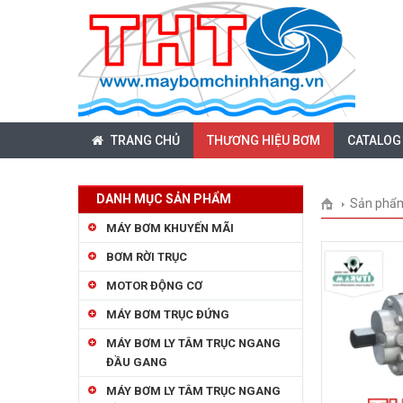
TRANG CHỦ
THƯƠNG HIỆU BƠM
CATALOG
DANH MỤC SẢN PHẨM
Sản phẩ
MÁY BƠM KHUYẾN MÃI
BƠM RỜI TRỤC
MOTOR ĐỘNG CƠ
MÁY BƠM TRỤC ĐỨNG
MÁY BƠM LY TÂM TRỤC NGANG
ĐẦU GANG
MÁY BƠM LY TÂM TRỤC NGANG