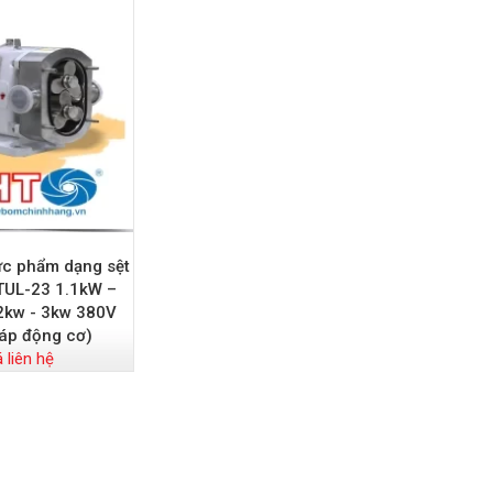
c phẩm dạng sệt
UL-23 1.1kW –
.2kw - 3kw 380V
ráp động cơ)
á liên hệ