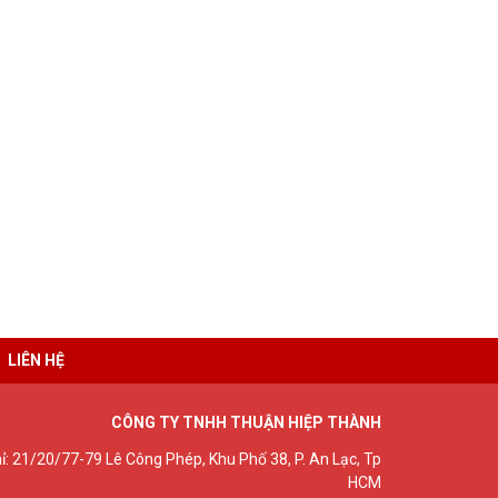
LIÊN HỆ
CÔNG TY TNHH THUẬN HIỆP THÀNH
hỉ: 21/20/77-79 Lê Công Phép, Khu Phố 38, P. An Lạc, Tp
HCM