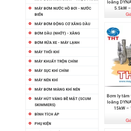
loãng DYNA
5.5kW –
MÁY BƠM NƯỚC HỒ BƠI - NƯỚC
Gi
BIỂN
MÁY BƠM ĐỘNG CƠ XĂNG DẦU
BƠM DẦU (NHỚT) - XĂNG
BƠM RỬA XE - MÁY LẠNH
MÁY THỔI KHÍ
MÁY KHUẤY TRỘN CHÌM
MÁY SỤC KHÍ CHÌM
MÁY NÉN KHÍ
MÁY BƠM MÀNG KHÍ NÉN
Bơm ly tâm
MÁY HÚT VÁNG BỀ MẶT (SCUM
loãng DYNA
SKIMMERS)
15kW – 
BÌNH TÍCH ÁP
Gi
PHỤ KIỆN