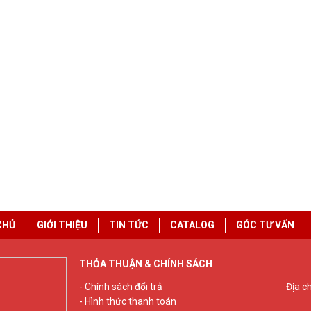
CHỦ
GIỚI THIỆU
TIN TỨC
CATALOG
GÓC TƯ VẤN
THỎA THUẬN & CHÍNH SÁCH
- Chính sách đổi trả
Địa c
- Hình thức thanh toán