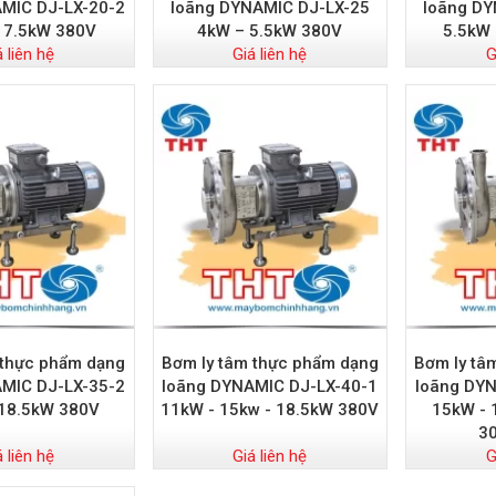
MIC DJ-LX-20-2
loãng DYNAMIC DJ-LX-25
loãng DY
 7.5kW 380V
4kW – 5.5kW 380V
5.5kW
á liên hệ
Giá liên hệ
G
 thực phẩm dạng
Bơm ly tâm thực phẩm dạng
Bơm ly tâ
MIC DJ-LX-35-2
loãng DYNAMIC DJ-LX-40-1
loãng DYN
18.5kW 380V
11kW - 15kw - 18.5kW 380V
15kW - 
3
á liên hệ
Giá liên hệ
G