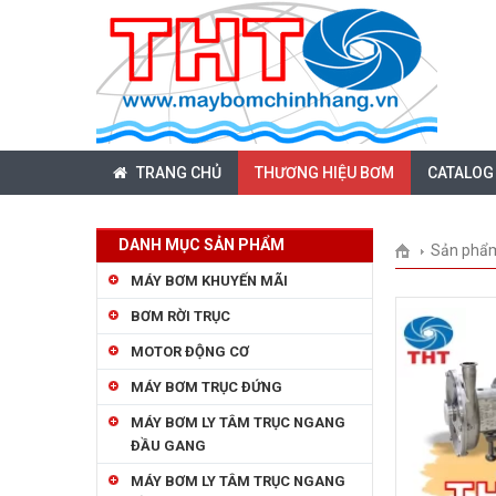
TRANG CHỦ
THƯƠNG HIỆU BƠM
CATALOG
DANH MỤC SẢN PHẨM
Sản phẩ
MÁY BƠM KHUYẾN MÃI
BƠM RỜI TRỤC
MOTOR ĐỘNG CƠ
MÁY BƠM TRỤC ĐỨNG
MÁY BƠM LY TÂM TRỤC NGANG
ĐẦU GANG
MÁY BƠM LY TÂM TRỤC NGANG