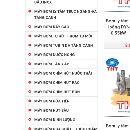
ĐẦU INOX
MÁY BƠM LY TÂM TRỤC NGANG ĐA
TẦNG CÁNH
Bơm ly tâm
loãng DYN
MÁY BƠM ĐẨY CAO
0.55kW –
MÁY BƠM TỰ HÚT - BƠM TỰ MỒI
Gi
MÁY BƠM TUBIN ĐA TẦNG CÁNH
MÁY BƠM NƯỚC NÓNG
MÁY BƠM TĂNG ÁP
MÁY BƠM CHÌM HÚT NƯỚC THẢI
MÁY BƠM CHÌM HÚT RÁC
MÁY BƠM CHÌM HÚT BÙN
MÁY BƠM HỎA TIỄN
MÁY BƠM HÚT SÂU
MÁY BƠM ĐỊNH LƯỢNG
Bơm ly tâm
MÁY BƠM HÓA CHẤT - THỰC PHẨM