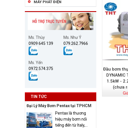
MÁY PHÁT ĐIỆN
Ms. Thùy
Ms. Như Ý
0909 645 139
079.262.7966
Ms. Yến
0972.574.375
Đầu bơm thự
DYNAMIC T
1.5kW - 2
(chưa 
Gi
TIN TỨC
Đại Lý Máy Bơm Pentax tại TPHCM
Pentax là thương
hiệu máy bơm nổi
tiếng đến từ Italy,...