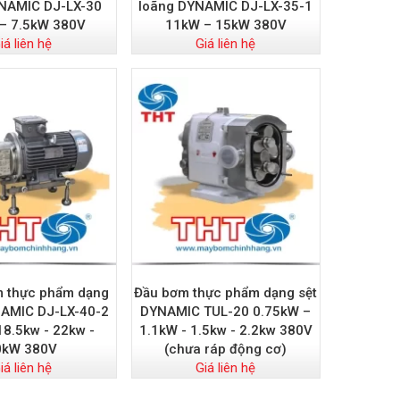
NAMIC DJ-LX-30
loãng DYNAMIC DJ-LX-35-1
 – 7.5kW 380V
11kW – 15kW 380V
iá liên hệ
Giá liên hệ
m thực phẩm dạng
Đầu bơm thực phẩm dạng sệt
AMIC DJ-LX-40-2
DYNAMIC TUL-20 0.75kW –
18.5kw - 22kw -
1.1kW - 1.5kw - 2.2kw 380V
0kW 380V
(chưa ráp động cơ)
iá liên hệ
Giá liên hệ