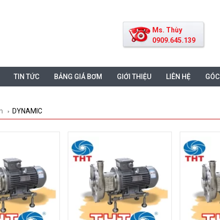
Ms. Thùy
0909.645.139
TIN TỨC
BẢNG GIÁ BƠM
GIỚI THIỆU
LIÊN HỆ
GÓC
m
DYNAMIC