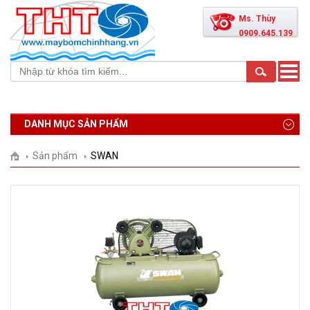
Ms. Thùy
0909.645.139
Toggle
naviga
DANH MỤC SẢN PHẨM
Sản phẩm
SWAN