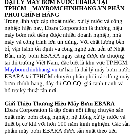
ĐẠI LÝ MÁY BƠM NƯỚC EBARA TẠI
TPHCM – MAYBOMCHINHHANG.VN PHÂN
PHỐI CHÍNH HÃNG
Trong lĩnh vực cấp thoát nước, xử lý nước và công
nghiệp hiện nay,
Ebara Corporation
là thương hiệu
máy bơm nổi tiếng được nhiều doanh nghiệp, nhà
máy và công trình lớn tin dùng. Với chất lượng bền
bỉ, vận hành ổn định và công nghệ tiên tiến từ Nhật
Bản, máy bơm EBARA ngày càng được ưa chuộng
tại thị trường Việt Nam, đặc biệt là khu vực TP.HCM.
Maybomchinhhang.vn
tự hào là đại lý máy bơm nước
EBARA tại TPHCM chuyên phân phối các dòng máy
bơm chính hãng, đầy đủ CO-CQ, giá cạnh tranh và
hỗ trợ kỹ thuật tận nơi.
Giới Thiệu Thương Hiệu Máy Bơm EBARA
Ebara Corporation
là tập đoàn nổi tiếng chuyên sản
xuất máy bơm công nghiệp, hệ thống xử lý nước và
thiết bị cơ khí với hơn 100 năm kinh nghiệm. Các sản
phẩm máy bơm EBARA được sản xuất theo tiêu