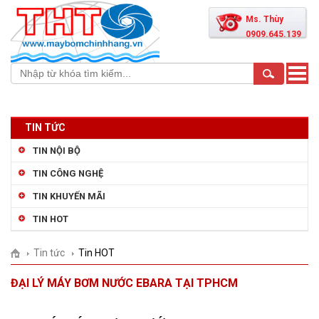
Ms. Thùy
0909.645.139
Toggle
naviga
TIN TỨC
TIN NỘI BỘ
TIN CÔNG NGHỆ
TIN KHUYẾN MÃI
TIN HOT
Tin tức
Tin HOT
ĐẠI LÝ MÁY BƠM NƯỚC EBARA TẠI TPHCM