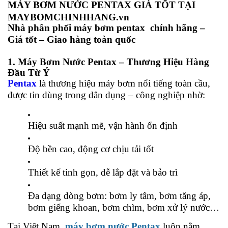
MÁY BƠM NƯỚC PENTAX GIÁ TỐT TẠI
MAYBOMCHINHHANG.vn
Nhà phân phối máy bơm pentax chính hãng –
Giá tốt – Giao hàng toàn quốc
1. Máy Bơm Nước Pentax – Thương Hiệu Hàng
Đầu Từ Ý
Pentax
là thương hiệu máy bơm nổi tiếng toàn cầu,
được tin dùng trong dân dụng – công nghiệp nhờ:
Hiệu suất mạnh mẽ, vận hành ổn định
Độ bền cao, động cơ chịu tải tốt
Thiết kế tinh gọn, dễ lắp đặt và bảo trì
Đa dạng dòng bơm: bơm ly tâm, bơm tăng áp,
bơm giếng khoan, bơm chìm, bơm xử lý nước…
Tại Việt Nam,
máy bơm nước Pentax
luôn nằm