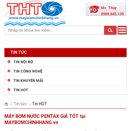
Ms. Thùy
0909.645.139
Toggle
naviga
TIN TỨC
TIN NỘI BỘ
TIN CÔNG NGHỆ
TIN KHUYẾN MÃI
TIN HOT
Tin tức
Tin HOT
MÁY BƠM NƯỚC PENTAX GIÁ TỐT tại
MAYBOMCHINHHANG.vn