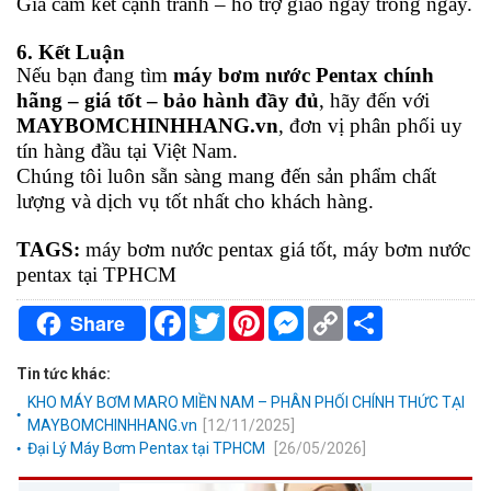
Giá cam kết cạnh tranh – hỗ trợ giao ngay trong ngày.
6. Kết Luận
Nếu bạn đang tìm
máy bơm nước Pentax chính
hãng – giá tốt – bảo hành đầy đủ
, hãy đến với
MAYBOMCHINHHANG.vn
, đơn vị phân phối uy
tín hàng đầu tại Việt Nam.
Chúng tôi luôn sẵn sàng mang đến sản phẩm chất
lượng và dịch vụ tốt nhất cho khách hàng.
TAGS:
máy bơm nước pentax giá tốt, máy bơm nước
pentax tại TPHCM
Facebook
Twitter
Pinterest
Messenger
Copy
Chia
Share
Link
sẻ
Tin tức khác:
KHO MÁY BƠM MARO MIỀN NAM – PHÂN PHỐI CHÍNH THỨC TẠI
MAYBOMCHINHHANG.vn
[12/11/2025]
Đại Lý Máy Bơm Pentax tại TPHCM
[26/05/2026]