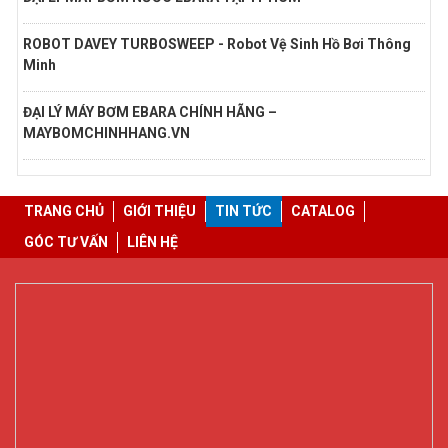
ROBOT DAVEY TURBOSWEEP - Robot Vệ Sinh Hồ Bơi Thông
Minh
ĐẠI LÝ MÁY BƠM EBARA CHÍNH HÃNG –
MAYBOMCHINHHANG.VN
TRANG CHỦ
GIỚI THIỆU
TIN TỨC
CATALOG
GÓC TƯ VẤN
LIÊN HỆ