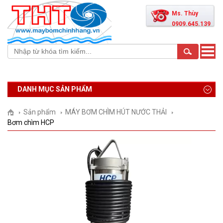
Ms. Thùy
0909.645.139
Toggle
naviga
DANH MỤC SẢN PHẨM
Sản phẩm
MÁY BƠM CHÌM HÚT NƯỚC THẢI
Bơm chìm HCP