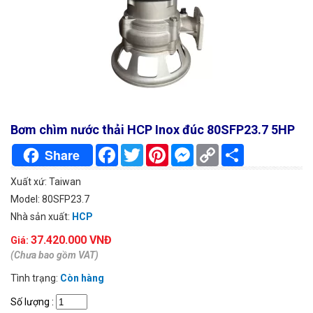
Bơm chìm nước thải HCP Inox đúc 80SFP23.7 5HP
Facebook
Twitter
Pinterest
Messenger
Copy
Chia
Share
Link
sẻ
Xuất xứ: Taiwan
Model: 80SFP23.7
Nhà sản xuất:
HCP
37.420.000 VNĐ
Giá:
(Chưa bao gồm VAT)
Tình trạng:
Còn hàng
Số lượng
: