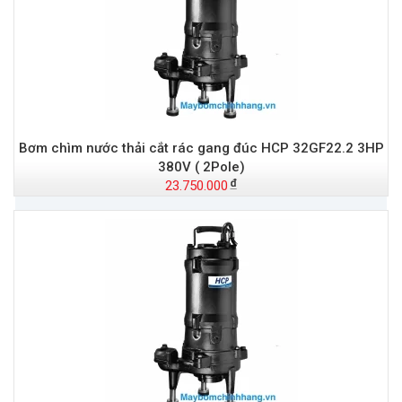
Bơm chìm nước thải cắt rác gang đúc HCP 32GF22.2 3HP
380V ( 2Pole)
23.750.000
Đ