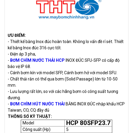
ƯU ĐIỂM:
- Thiết kế bằng Inox đúc hoàn toàn. Không lo vấn đề rỉ sét. Thiết
kế bằng Inox đúc 316 cực tốt.
- Điện áp 3 pha,
-
BƠM CHÌM NƯỚC THẢI HCP
INOX ĐÚC SFU-SFP có cấp độ
báo vệ IP 68.
- Cánh bơm kín với model SFP, Cánh bơm hở với model SFU.
- Chất thải rắn có thể qua bơm (Solid Passage) lớn từ 10-50
mm.
- Lưu lượng rất lớn, so với các hãng bơm có công suất tương
đương.
-
BƠM CHÌM HÚT NƯỚC THẢI
BẰNG INOX ĐÚC nhập khẩu HCP
Taiwan, CO, CQ đầy đủ
THÔNG SỐ KỸ THUẬT:
HCP 80SFP23.7
Model
Công suất (Hp)
5