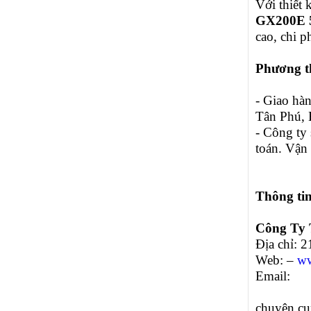
Với thiết 
GX200E
cao, chi p
Phương t
- Giao hà
Tân Phú,
- Công ty 
toán. Vận
Thông tin
Công Ty
Địa chỉ: 
Web: –
ww
Email:
chuyên cu