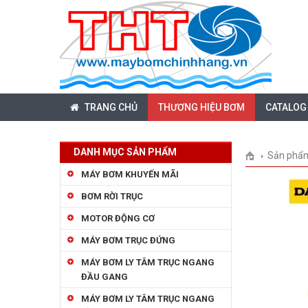
TRANG CHỦ
THƯƠNG HIỆU BƠM
CATALOG
DANH MỤC SẢN PHẨM
Sản phẩ
MÁY BƠM KHUYẾN MÃI
BƠM RỜI TRỤC
MOTOR ĐỘNG CƠ
MÁY BƠM TRỤC ĐỨNG
MÁY BƠM LY TÂM TRỤC NGANG
ĐẦU GANG
MÁY BƠM LY TÂM TRỤC NGANG