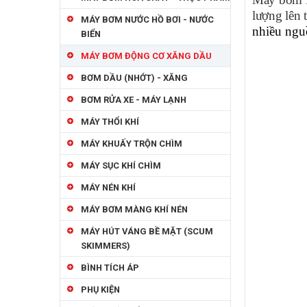
lượng lên 
MÁY BƠM NƯỚC HỒ BƠI - NƯỚC
nhiều nguồ
BIỂN
MÁY BƠM ĐỘNG CƠ XĂNG DẦU
BƠM DẦU (NHỚT) - XĂNG
BƠM RỬA XE - MÁY LẠNH
MÁY THỔI KHÍ
MÁY KHUẤY TRỘN CHÌM
MÁY SỤC KHÍ CHÌM
MÁY NÉN KHÍ
MÁY BƠM MÀNG KHÍ NÉN
MÁY HÚT VÁNG BỀ MẶT (SCUM
SKIMMERS)
BÌNH TÍCH ÁP
PHỤ KIỆN