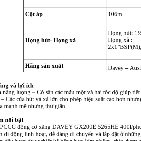
Cột áp
106m
Họng hút: 1
Họng xả :
Họng hút- Họng xả
2x1”BSP(M)
Hãng sản xuất
Davey – Austr
ng và lợi ích
m năng lượng – Có sẵn các mẫu một và hai tốc độ giúp tiế
 – Các cửa hút và xả lớn cho phép hiệu suất cao hơn nhưn
a mạnh mẽ nhưng thư giãn
m nổi bật
PCCC động cơ xăng DAVEY GX200E 5265HE 400l/phut 10
h di động linh hoạt, dễ dàng di chuyển và lắp đặt ở những