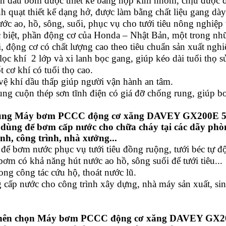
n đầu bơm được thiết kế bằng hợp kim nhôm, chịu được đi
h quạt thiết kế dạng hở, được làm bằng chất liệu gang dà
ước ao, hồ, sông, suối, phục vụ cho tưới tiêu nông nghi
 biệt, phần động cơ của Honda – Nhật Bản, một trong nhữ
ới, động cơ có chất lượng cao theo tiêu chuẩn sản xuất ngh
hí 2 lớp và xi lanh bọc gang, giúp kéo dài tuổi thọ s
t cơ khí có tuổi thọ cao.
vệ khí dầu thấp giúp người vận hành an tâm.
ng cuộn thép sơn tĩnh điện có giá đỡ chống rung, giúp b
dụng Máy bơm PCCC động cơ xăng DAVEY GX200E 5
dùng để bơm cấp nước cho chữa cháy tại các dãy phòng
ình, công trình, nhà xưởng...
để bơm nước phục vụ tưới tiêu đồng ruộng, tưới béc tự độ
bơm có khả năng hút nước ao hồ, sông suối để tưới tiêu...
rong công tác cứu hộ, thoát nước lũ.
 cấp nước cho công trình xây dựng, nhà máy sản xuất, sin
.
 nên chọn Máy bơm PCCC động cơ xăng DAVEY GX2