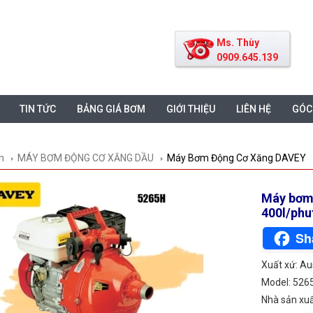
Ms. Thùy
0909.645.139
TIN TỨC
BẢNG GIÁ BƠM
GIỚI THIỆU
LIÊN HỆ
GÓC
m
MÁY BƠM ĐỘNG CƠ XĂNG DẦU
Máy Bơm Động Cơ Xăng DAVEY
Máy bơm
400l/phu
Sh
Xuất xứ: Au
Model: 526
Nhà sản xu