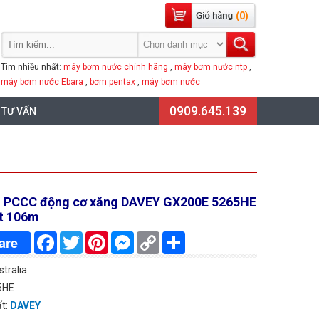
(0)
Tìm nhiều nhất:
máy bơm nước chính hãng
,
máy bơm nước ntp
,
máy bơm nước Ebara
,
bơm pentax
,
máy bơm nước
0909.645.139
 TƯ VẤN
 PCCC động cơ xăng DAVEY GX200E 5265HE
t 106m
Facebook
Twitter
Pinterest
Messenger
Copy
Chia
are
Link
sẻ
stralia
5HE
ất:
DAVEY