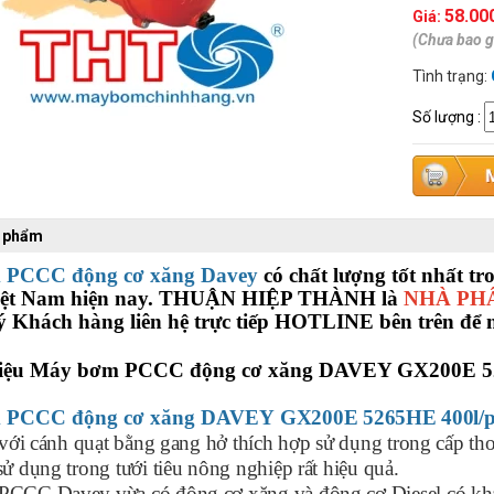
58.00
Giá:
(Chưa bao 
Tình trạng:
Số lượng
:
n phẩm
 PCCC động cơ xăng Davey
có chất lượng tốt nhất tr
iệt Nam hiện nay. THUẬN HIỆP THÀNH là
NHÀ PH
 Khách hàng liên hệ trực tiếp HOTLINE bên trên để 
thiệu Máy bơm PCCC động cơ xăng DAVEY GX200E 5
 PCCC động cơ xăng DAVEY
GX200E
5265HE
400l/
 với cánh quạt bằng gang hở thích hợp sử dụng trong cấp tho
ử dụng trong tưới tiêu nông nghiệp rất hiệu quả.
CCC Davey vừa có động cơ xăng và động cơ Diesel có khả 