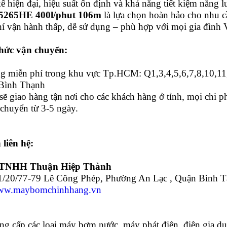
kế hiện đại, hiệu suất ổn định và khả năng tiết kiệm năng 
5265HE
400l/phut 106m
là lựa chọn hoàn hảo cho nhu 
hí vận hành thấp, dễ sử dụng – phù hợp với mọi gia đình V
hức vận chuyển:
ng miễn phí trong khu vực Tp.HCM: Q1,3,4,5,6,7,8,10,1
 Bình Thạnh
sẽ giao hàng tận nơi cho các khách hàng ở tỉnh, mọi chi 
 chuyển từ 3-5 ngày.
 liên hệ:
 TNHH Thuận Hiệp Thành
21/20/77-79 Lê Công Phép, Phường An Lạc , Quận Bình
w.maybomchinhhang.vn
ng cấp các loại máy bơm nước, máy phát điện, điện gia dụ