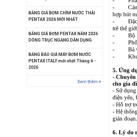
-
Phầ
-
Cán
BẢNG GIÁ BƠM CHÌM NƯỚC THẢI
hợp hút n
PENTAX 2026 MỚI NHẤT
-
Đặc
trê thế gi
BẢNG GIÁ BƠM PENTAX NĂM 2026
-
Bộ lọc k
DÒNG TRỤC NGANG DÂN DỤNG
-
Phố
-
Bả 
BẢNG BÁO GIÁ MÁY BƠM NƯỚC
-
Khu
PENTAX ITALY mới nhất Tháng 6 -
2026
5. Ứng 
- Chuyên 
Xem thêm
cho gia đ
- Sử dụng 
điện yếu, 
- Hỗ trợ t
- Hệ thống
gián đoạn
6. Lý do