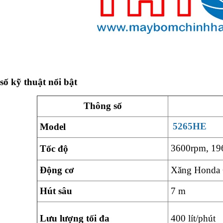
số kỹ thuật nổi bật
Thông số
5265HE
Model
3600rpm, 196
Tốc độ
Động cơ
Xăng Honda
Hút sâu
7 m
Lưu lượng tối đa
400 lít/phút