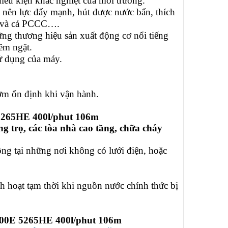
ều kiện khắc nghiệt của môi trường.
y nên lực đẩy mạnh, hút được nước bẩn, thích
ệp và cả PCCC….
ng thương hiệu sản xuất động cơ nổi tiếng
iêm ngặt.
ử dụng của máy.
ơm ổn định khi vận hành.
265HE 400l/phut 106m
 trọ, các tòa nhà cao tầng, chữa cháy
ng tại những nơi không có lưới điện, hoặc
h hoạt tạm thời khi nguồn nước chính thức bị
00E 5265HE 400l/phut 106m