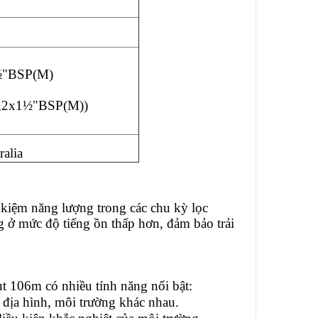
½"BSP(M)
,2x1½"BSP(M)
)
alia
t kiệm năng lượng trong các chu kỳ lọc
g ở mức độ tiếng ồn thấp hơn, đảm bảo trải
6m có nhiều tính năng nổi bật:
 địa hình, môi trường khác nhau.