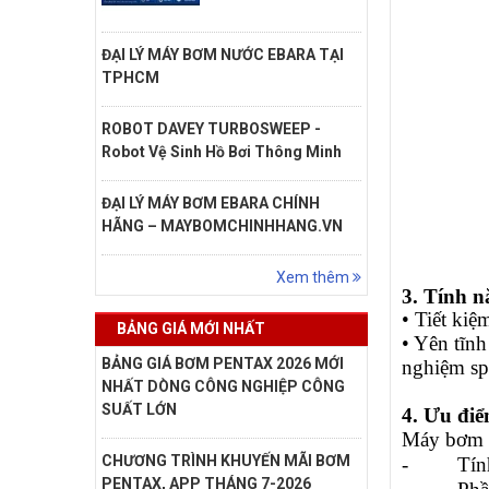
ĐẠI LÝ MÁY BƠM NƯỚC EBARA TẠI
TPHCM
ROBOT DAVEY TURBOSWEEP -
Robot Vệ Sinh Hồ Bơi Thông Minh
ĐẠI LÝ MÁY BƠM EBARA CHÍNH
HÃNG – MAYBOMCHINHHANG.VN
Xem thêm
3.
Tính nă
• Tiết kiệ
BẢNG GIÁ MỚI NHẤT
• Yên tĩnh
BẢNG GIÁ BƠM PENTAX 2026 MỚI
nghiệm sp
NHẤT DÒNG CÔNG NGHIỆP CÔNG
SUẤT LỚN
4. Ưu điể
Máy bơm 
CHƯƠNG TRÌNH KHUYẾN MÃI BƠM
-
Tín
PENTAX, APP THÁNG 7-2026