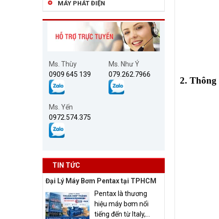
MÁY PHÁT ĐIỆN
Ms. Thùy
Ms. Như Ý
0909 645 139
079.262.7966
2. Thông 
Ms. Yến
0972.574.375
TIN TỨC
Đại Lý Máy Bơm Pentax tại TPHCM
Pentax là thương
hiệu máy bơm nổi
tiếng đến từ Italy,...