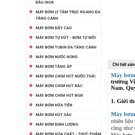
ĐẦU INOX
MÁY BƠM LY TÂM TRỤC NGANG ĐA
TẦNG CÁNH
MÁY BƠM ĐẨY CAO
MÁY BƠM TỰ HÚT - BƠM TỰ MỒI
MÁY BƠM TUBIN ĐA TẦNG CÁNH
MÁY BƠM NƯỚC NÓNG
Chi tiết sả
MÁY BƠM TĂNG ÁP
Máy bơm
MÁY BƠM CHÌM HÚT NƯỚC THẢI
trường V
MÁY BƠM CHÌM HÚT RÁC
Nam. Quý
MÁY BƠM CHÌM HÚT BÙN
1. Giới 
MÁY BƠM HỎA TIỄN
Máy bơm
MÁY BƠM HÚT SÂU
nhiên liệu
MÁY BƠM ĐỊNH LƯỢNG
cũng như s
MÁY BƠM HÓA CHẤT - THỰC PHẨM
Máy bơm P