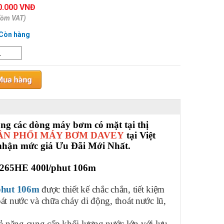
0.000 VNĐ
gồm VAT)
Còn hàng
ong các dòng máy bơm có mặt tại thị
ÂN PHỐI MÁY BƠM DAVEY
tại Việt
nhận mức giá Ưu Đãi Mới Nhất.
265HE 400l/phut 106m
p
hut 106m
được thiết kế chắc chắn, tiết kiệm
át nước và chữa cháy di động, thoát nước lũ,
năng cung cấp khối lượng nước lớn với lưu