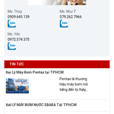
Ms. Thùy
Ms. Như Ý
0909 645 139
079.262.7966
Ms. Yến
0972.574.375
TIN TỨC
Đại Lý Máy Bơm Pentax tại TPHCM
Pentax là thương
hiệu máy bơm nổi
tiếng đến từ Italy,...
ĐẠI LÝ MÁY BƠM NƯỚC EBARA TẠI TPHCM