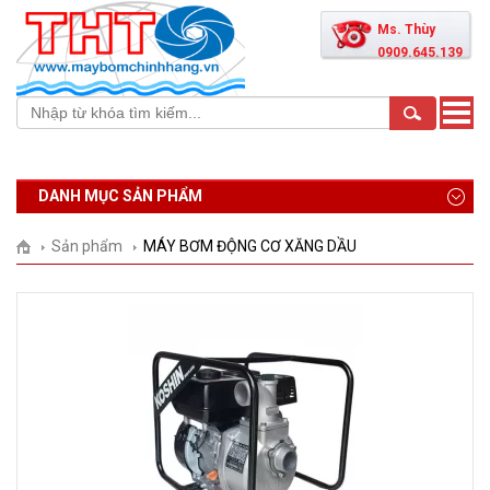
Ms. Thùy
0909.645.139
Toggle
naviga
DANH MỤC SẢN PHẨM
Sản phẩm
MÁY BƠM ĐỘNG CƠ XĂNG DẦU