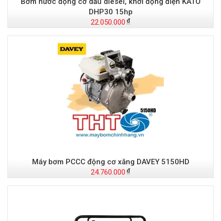
Bơm nước động cơ dầu diesel, khởi động điện KATO
DHP30 15hp
22.050.000
Máy bơm PCCC động cơ xăng DAVEY 5150HD
24.760.000