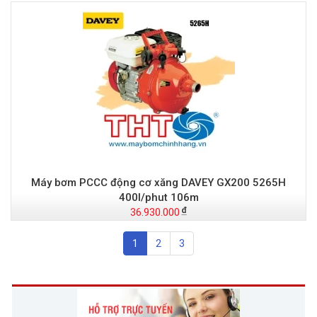
Máy bơm PCCC động cơ xăng DAVEY GX200 5265H
400l/phut 106m
36.930.000
1
2
3