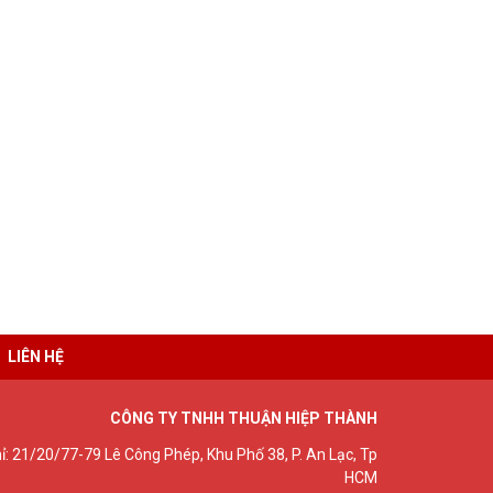
LIÊN HỆ
CÔNG TY TNHH THUẬN HIỆP THÀNH
hỉ: 21/20/77-79 Lê Công Phép, Khu Phố 38, P. An Lạc, Tp
HCM