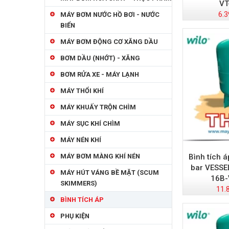
VT
6.3
MÁY BƠM NƯỚC HỒ BƠI - NƯỚC
BIỂN
MÁY BƠM ĐỘNG CƠ XĂNG DẦU
BƠM DẦU (NHỚT) - XĂNG
BƠM RỬA XE - MÁY LẠNH
MÁY THỔI KHÍ
MÁY KHUẤY TRỘN CHÌM
MÁY SỤC KHÍ CHÌM
MÁY NÉN KHÍ
Bình tích á
MÁY BƠM MÀNG KHÍ NÉN
bar VESSE
MÁY HÚT VÁNG BỀ MẶT (SCUM
16B-
SKIMMERS)
11.
BÌNH TÍCH ÁP
PHỤ KIỆN