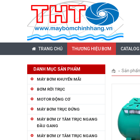
TRANG CHỦ
THƯƠNG HIỆU BƠM
CATALOG
DANH MỤC SẢN PHẨM
Sản phẩ
MÁY BƠM KHUYẾN MÃI
BƠM RỜI TRỤC
MOTOR ĐỘNG CƠ
MÁY BƠM TRỤC ĐỨNG
MÁY BƠM LY TÂM TRỤC NGANG
ĐẦU GANG
MÁY BƠM LY TÂM TRỤC NGANG