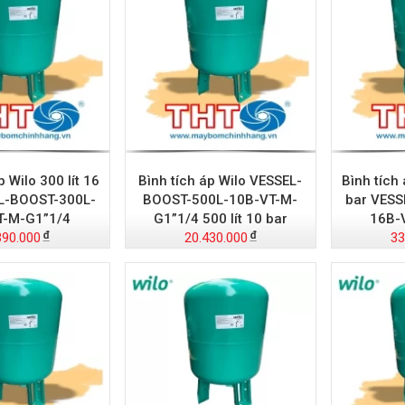
p Wilo 300 lít 16
Bình tích áp Wilo VESSEL-
Bình tích 
L-BOOST-300L-
BOOST-500L-10B-VT-M-
bar VESS
T-M-G1”1/4
G1”1/4 500 lít 10 bar
16B-
390.000
20.430.000
33