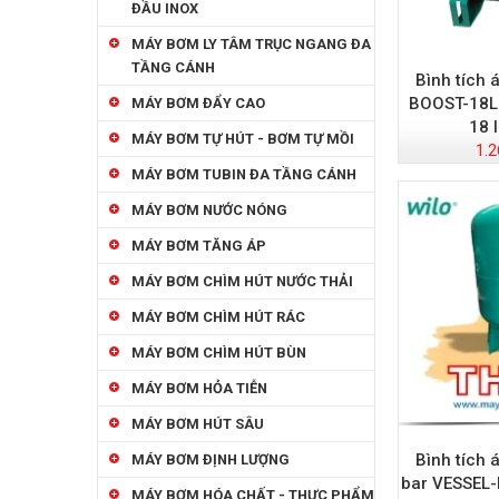
ĐẦU INOX
MÁY BƠM LY TÂM TRỤC NGANG ĐA
TẦNG CÁNH
Bình tích 
BOOST-18L
MÁY BƠM ĐẨY CAO
18 l
MÁY BƠM TỰ HÚT - BƠM TỰ MỒI
1.2
MÁY BƠM TUBIN ĐA TẦNG CÁNH
MÁY BƠM NƯỚC NÓNG
MÁY BƠM TĂNG ÁP
MÁY BƠM CHÌM HÚT NƯỚC THẢI
MÁY BƠM CHÌM HÚT RÁC
MÁY BƠM CHÌM HÚT BÙN
MÁY BƠM HỎA TIỄN
MÁY BƠM HÚT SÂU
Bình tích á
MÁY BƠM ĐỊNH LƯỢNG
bar VESSEL
MÁY BƠM HÓA CHẤT - THỰC PHẨM