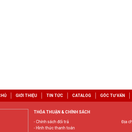
CHỦ
GIỚI THIỆU
TIN TỨC
CATALOG
GÓC TƯ VẤN
THỎA THUẬN & CHÍNH SÁCH
- Chính sách đổi trả
Địa c
- Hình thức thanh toán