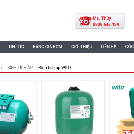
Ms. Thùy
0909.645.139
TIN TỨC
BẢNG GIÁ BƠM
GIỚI THIỆU
LIÊN HỆ
GÓC
m
BÌNH TÍCH ÁP
Bình tích áp WILO