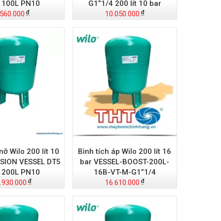
 100L PN10
G1”1/4 200 lít 10 bar
.560.000
10.050.000
nỡ Wilo 200 lít 10
Bình tích áp Wilo 200 lít 16
SION VESSEL DT5
bar VESSEL-BOOST-200L-
 200L PN10
16B-VT-M-G1”1/4
.930.000
16.610.000