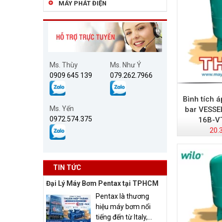
MÁY PHÁT ĐIỆN
Ms. Thùy
Ms. Như Ý
0909 645 139
079.262.7966
Bình tích á
Ms. Yến
bar VESSE
0972.574.375
16B-V
20.
TIN TỨC
Đại Lý Máy Bơm Pentax tại TPHCM
Pentax là thương
hiệu máy bơm nổi
tiếng đến từ Italy,...