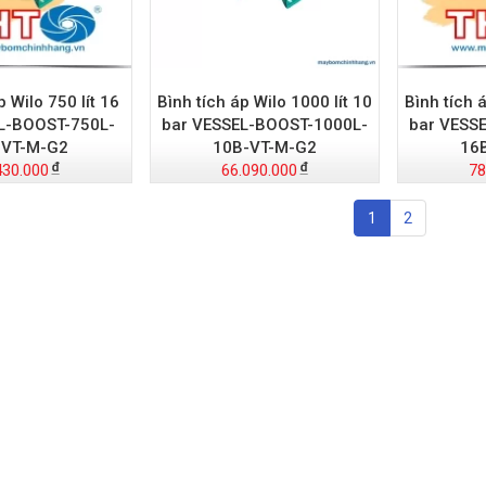
p Wilo 750 lít 16
Bình tích áp Wilo 1000 lít 10
Bình tích 
L-BOOST-750L-
bar VESSEL-BOOST-1000L-
bar VESS
-VT-M-G2
10B-VT-M-G2
16
430.000
66.090.000
78
1
2