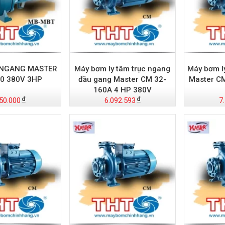
 NGANG MASTER
Máy bơm ly tâm trục ngang
Máy bơm l
0 380V 3HP
đầu gang Master CM 32-
Master C
160A 4 HP 380V
50.000
6.092.593
7