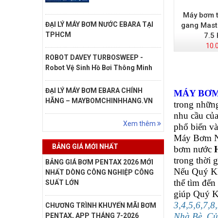
Máy bơm t
ĐẠI LÝ MÁY BƠM NƯỚC EBARA TẠI
gang Mast
TPHCM
7.5
10.
ROBOT DAVEY TURBOSWEEP -
Robot Vệ Sinh Hồ Bơi Thông Minh
ĐẠI LÝ MÁY BƠM EBARA CHÍNH
MÁY BƠM
HÃNG – MAYBOMCHINHHANG.VN
trong những
nhu cầu củ
Xem thêm
phổ biến và
Máy Bơm Nư
BẢNG GIÁ MỚI NHẤT
bơm nước
trong thời g
BẢNG GIÁ BƠM PENTAX 2026 MỚI
Nếu Quý Kh
NHẤT DÒNG CÔNG NGHIỆP CÔNG
thể tìm đế
SUẤT LỚN
giúp Quý K
3,4,5,6,7,
CHƯƠNG TRÌNH KHUYẾN MÃI BƠM
Nhà Bè, Củ
PENTAX, APP THÁNG 7-2026