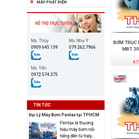
MÁY PHÁT ĐIỆN
Ms. Thùy
Ms. Như Ý
BƠM TRỤC
0909 645 139
079.262.7966
MBT 30
4.7
Ms. Yến
0972.574.375
TIN TỨC
Đại Lý Máy Bơm Pentax tại TPHCM
Pentax là thương
hiệu máy bơm nổi
tiếng đến từ Italy,...