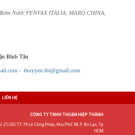
 Bơm Nước PENTAX ITALIA, MARO CHINA,
uận Bình Tân
il.com - thuyyen.tht@gmail.com
LIÊN HỆ
CÔNG TY TNHH THUẬN HIỆP THÀNH
hỉ: 21/20/77-79 Lê Công Phép, Khu Phố 38, P. An Lạc, Tp
HCM