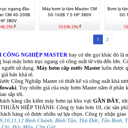
rục ngang đầu
Máy bơm ly tâm Master CM
Bơm ly tâ
er CM 40-200B
50-160B 7.5 HP 380V
50-
 HP 380V
046.296
10.046.296
10
1
2
 CÔNG NGHIỆP MASTER
hay có tên gọi khác đó là 
 loại máy bơm trục ngang có công suất từ vừa đến lớn. C
a người sử dụng.
Máy bơm cấp nước Master
luôn được q
 giá bán khá rẻ.
ớc Công Nghiệp Master có thiết kế và công suất khá t
Howaki
. Tuy nhiên giá của máy bơm Master nằm ở phân khú
ian sắp tới.
ách hàng cần kiếm máy bơm tại khu vực
GẦN ĐÂY
, tứ
n THUẬN HIỆP THÀNH. Công ty bán hơn 10, các sản phẩm
hách hàng có được nhiều sự lựa chọn. Công ty nhận giao
8,9,10,11,12 Bình Chánh, Bình Tân, Thủ Đức, Tân Bình,
 Chi, Hóc Môn, Cần Giờ,
....