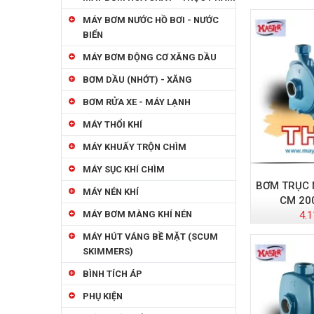
MÁY BƠM NƯỚC HỒ BƠI - NƯỚC
BIỂN
MÁY BƠM ĐỘNG CƠ XĂNG DẦU
BƠM DẦU (NHỚT) - XĂNG
BƠM RỬA XE - MÁY LẠNH
MÁY THỔI KHÍ
MÁY KHUẤY TRỘN CHÌM
MÁY SỤC KHÍ CHÌM
BƠM TRỤC
MÁY NÉN KHÍ
CM 20
4.1
MÁY BƠM MÀNG KHÍ NÉN
MÁY HÚT VÁNG BỀ MẶT (SCUM
SKIMMERS)
BÌNH TÍCH ÁP
PHỤ KIỆN