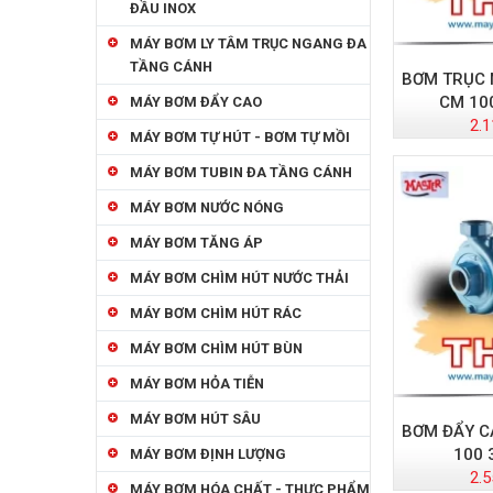
ĐẦU INOX
MÁY BƠM LY TÂM TRỤC NGANG ĐA
TẦNG CÁNH
BƠM TRỤC
CM 10
MÁY BƠM ĐẨY CAO
2.1
MÁY BƠM TỰ HÚT - BƠM TỰ MỒI
MÁY BƠM TUBIN ĐA TẦNG CÁNH
MÁY BƠM NƯỚC NÓNG
MÁY BƠM TĂNG ÁP
MÁY BƠM CHÌM HÚT NƯỚC THẢI
MÁY BƠM CHÌM HÚT RÁC
MÁY BƠM CHÌM HÚT BÙN
MÁY BƠM HỎA TIỄN
MÁY BƠM HÚT SÂU
BƠM ĐẨY C
100 
MÁY BƠM ĐỊNH LƯỢNG
2.5
MÁY BƠM HÓA CHẤT - THỰC PHẨM