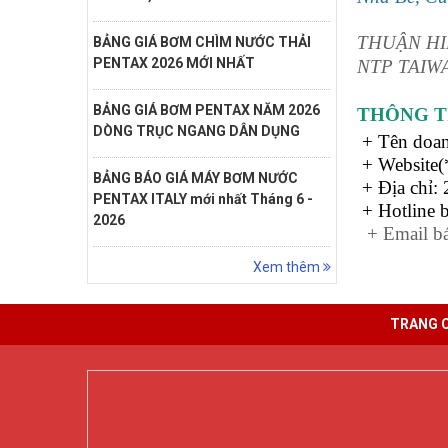
THUẬN HIỆ
BẢNG GIÁ BƠM CHÌM NƯỚC THẢI
PENTAX 2026 MỚI NHẤT
NTP TAIWAN,
BẢNG GIÁ BƠM PENTAX NĂM 2026
THÔNG T
DÒNG TRỤC NGANG DÂN DỤNG
+ Tên doa
+ Website(
BẢNG BÁO GIÁ MÁY BƠM NƯỚC
+ Địa chỉ:
PENTAX ITALY mới nhất Tháng 6 -
+ Hotline 
2026
+ Email b
Xem thêm
TRANG 