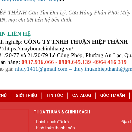
P THÀNH Cần Tìm Đại Lý, Cửa Hàng Phân Phối Máy
 mọi chi tiết liên hệ bên dưới.
IN LIÊN HỆ
nh nghiệp:
CÔNG TY TNHH THUẬN HIỆP THÀNH
*):https://maybomchinhhang.vn/
 21/20/77 và 21/20/79 Lê Công Phép, Phường An Lạc, Q
bán hàng:
0937.936.066 - 0909.645.139 -0964 416 319
áo giá:
nhuy1411@gmail.com – thuy.thuanhiepthanh@gma
CHỦ
GIỚI THIỆU
TIN TỨC
CATALOG
GÓC TƯ VẤN
THỎA THUẬN & CHÍNH SÁCH
- Chính sách đổi trả
Địa c
- Hình thức thanh toán