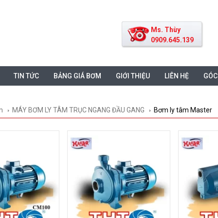
Ms. Thùy
0909.645.139
TIN TỨC
BẢNG GIÁ BƠM
GIỚI THIỆU
LIÊN HỆ
GÓC
m
MÁY BƠM LY TÂM TRỤC NGANG ĐẦU GANG
Bơm ly tâm Master