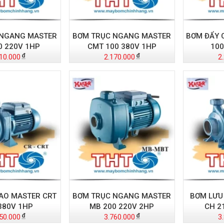
 NGANG MASTER
BƠM TRỤC NGANG MASTER
BƠM ĐẨY 
0 220V 1HP
CMT 100 380V 1HP
100
10.000
2.170.000
2
AO MASTER CRT
BƠM TRỤC NGANG MASTER
BƠM LƯU
380V 1HP
MB 200 220V 2HP
CH 2
50.000
3.760.000
3