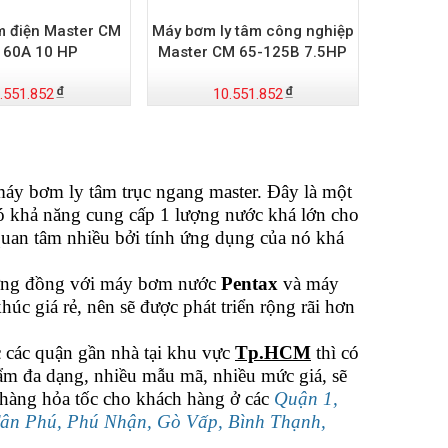
m điện Master CM
Máy bơm ly tâm công nghiệp
160A 10 HP
Master CM 65-125B 7.5HP
.551.852
10.551.852
máy bơm ly tâm trục ngang master. Đây là một
ó khả năng cung cấp 1 lượng nước khá lớn cho
uan tâm nhiều bởi tính ứng dụng của nó khá
ương đồng với máy bơm nước
Pentax
và máy
c giá rẻ, nên sẽ được phát triển rộng rãi hơn
c các quận gần nhà tại khu vực
Tp.HCM
thì có
 đa dạng, nhiều mẫu mã, nhiều mức giá, sẽ
 hàng hỏa tốc cho khách hàng ở các
Quận 1,
 Tân Phú, Phú Nhận, Gò Vấp, Bình Thạnh,