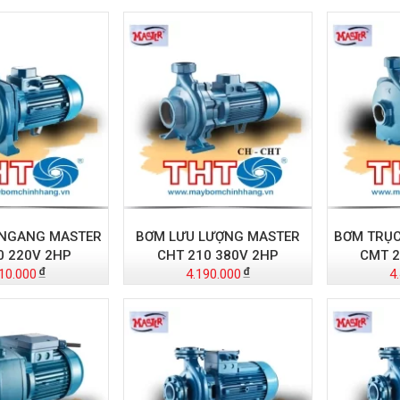
 NGANG MASTER
BƠM LƯU LƯỢNG MASTER
BƠM TRỤ
0 220V 2HP
CHT 210 380V 2HP
CMT 2
10.000
4.190.000
4