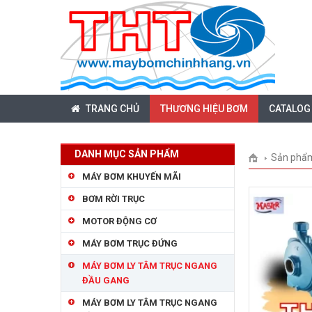
TRANG CHỦ
THƯƠNG HIỆU BƠM
CATALOG
DANH MỤC SẢN PHẨM
Sản phẩ
MÁY BƠM KHUYẾN MÃI
BƠM RỜI TRỤC
MOTOR ĐỘNG CƠ
MÁY BƠM TRỤC ĐỨNG
MÁY BƠM LY TÂM TRỤC NGANG
ĐẦU GANG
MÁY BƠM LY TÂM TRỤC NGANG