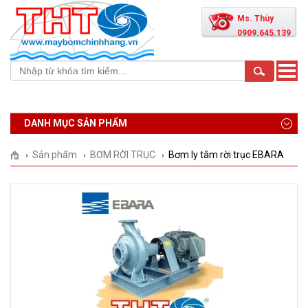
Ms. Thùy
0909.645.139
Toggle
naviga
DANH MỤC SẢN PHẨM
Sản phẩm
BƠM RỜI TRỤC
Bơm ly tâm rời trục EBARA