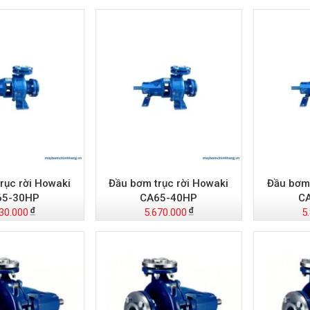
rục rời Howaki
Đầu bơm trục rời Howaki
Đầu bơm 
65-30HP
CA65-40HP
C
30.000
5.670.000
5