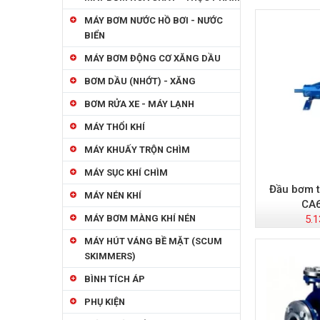
MÁY BƠM NƯỚC HỒ BƠI - NƯỚC
BIỂN
MÁY BƠM ĐỘNG CƠ XĂNG DẦU
BƠM DẦU (NHỚT) - XĂNG
BƠM RỬA XE - MÁY LẠNH
MÁY THỔI KHÍ
MÁY KHUẤY TRỘN CHÌM
MÁY SỤC KHÍ CHÌM
Đầu bơm t
MÁY NÉN KHÍ
CA
5.1
MÁY BƠM MÀNG KHÍ NÉN
MÁY HÚT VÁNG BỀ MẶT (SCUM
SKIMMERS)
BÌNH TÍCH ÁP
PHỤ KIỆN