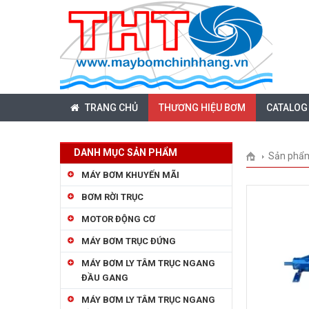
TRANG CHỦ
THƯƠNG HIỆU BƠM
CATALOG
DANH MỤC SẢN PHẨM
Sản phẩ
MÁY BƠM KHUYẾN MÃI
BƠM RỜI TRỤC
MOTOR ĐỘNG CƠ
MÁY BƠM TRỤC ĐỨNG
MÁY BƠM LY TÂM TRỤC NGANG
ĐẦU GANG
MÁY BƠM LY TÂM TRỤC NGANG