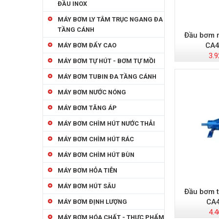
ĐẦU INOX
MÁY BƠM LY TÂM TRỤC NGANG ĐA
TẦNG CÁNH
Đầu bơm r
CA4
MÁY BƠM ĐẨY CAO
3.9
MÁY BƠM TỰ HÚT - BƠM TỰ MỒI
MÁY BƠM TUBIN ĐA TẦNG CÁNH
MÁY BƠM NƯỚC NÓNG
MÁY BƠM TĂNG ÁP
MÁY BƠM CHÌM HÚT NƯỚC THẢI
MÁY BƠM CHÌM HÚT RÁC
MÁY BƠM CHÌM HÚT BÙN
MÁY BƠM HỎA TIỄN
MÁY BƠM HÚT SÂU
Đầu bơm t
CA
MÁY BƠM ĐỊNH LƯỢNG
4.4
MÁY BƠM HÓA CHẤT - THỰC PHẨM