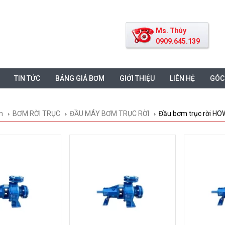
Ms. Thùy
0909.645.139
TIN TỨC
BẢNG GIÁ BƠM
GIỚI THIỆU
LIÊN HỆ
GÓC
m
BƠM RỜI TRỤC
ĐẦU MÁY BƠM TRỤC RỜI
Đầu bơm trục rời HO