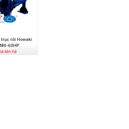
trục rời Howaki
M80-60HP
iá liên hệ