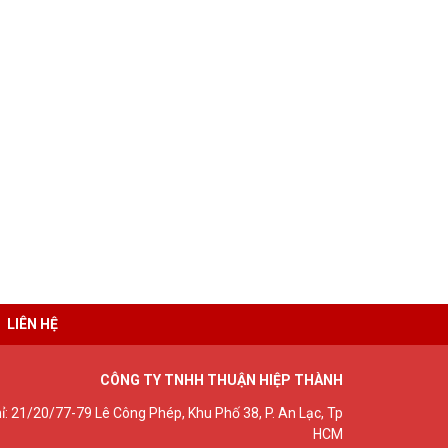
LIÊN HỆ
CÔNG TY TNHH THUẬN HIỆP THÀNH
hỉ: 21/20/77-79 Lê Công Phép, Khu Phố 38, P. An Lạc, Tp
HCM