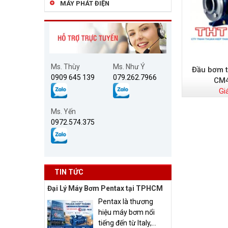
MÁY PHÁT ĐIỆN
Ms. Thùy
Ms. Như Ý
Đầu bơm t
0909 645 139
079.262.7966
CM
Gi
Ms. Yến
0972.574.375
TIN TỨC
Đại Lý Máy Bơm Pentax tại TPHCM
Pentax là thương
hiệu máy bơm nổi
tiếng đến từ Italy,...