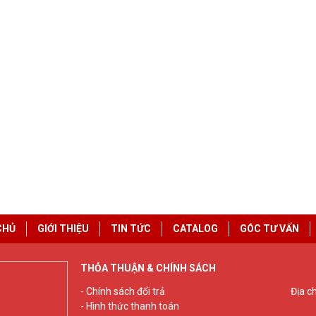
CHỦ
GIỚI THIỆU
TIN TỨC
CATALOG
GÓC TƯ VẤN
THỎA THUẬN & CHÍNH SÁCH
- Chính sách đổi trả
Địa c
- Hình thức thanh toán