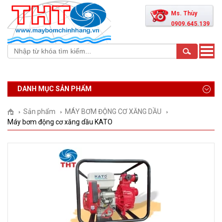
Ms. Thùy
0909.645.139
Toggle
naviga
DANH MỤC SẢN PHẨM
Sản phẩm
MÁY BƠM ĐỘNG CƠ XĂNG DẦU
Máy bơm động cơ xăng dầu KATO