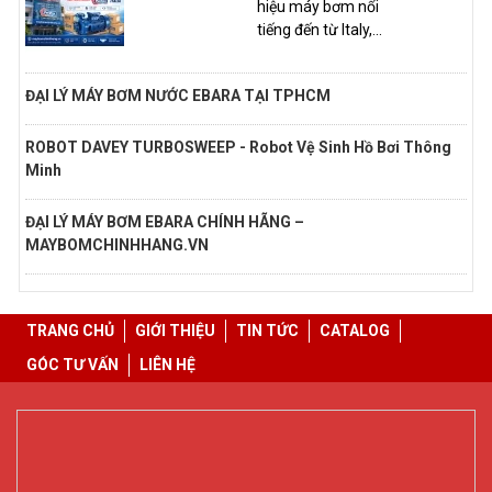
hiệu máy bơm nổi
tiếng đến từ Italy,...
ĐẠI LÝ MÁY BƠM NƯỚC EBARA TẠI TPHCM
ROBOT DAVEY TURBOSWEEP - Robot Vệ Sinh Hồ Bơi Thông
Minh
ĐẠI LÝ MÁY BƠM EBARA CHÍNH HÃNG –
MAYBOMCHINHHANG.VN
TRANG CHỦ
GIỚI THIỆU
TIN TỨC
CATALOG
GÓC TƯ VẤN
LIÊN HỆ