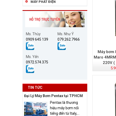
MÁY PHÁT ĐIỆN
Ms. Thùy
Ms. Như Ý
0909 645 139
079.262.7966
Máy bơm h
Ms. Yến
Maro 4MRM1
0972.574.375
220V (
5.9
TIN TỨC
Đại Lý Máy Bơm Pentax tại TPHCM
Pentax là thương
hiệu máy bơm nổi
tiếng đến từ Italy,...