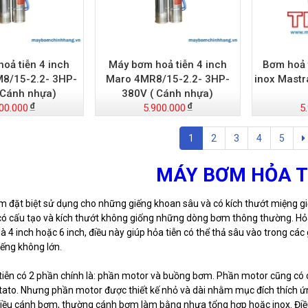
oả tiễn 4 inch
Máy bơm hoả tiễn 4 inch
Bơm hoả 
8/15-2.2- 3HP-
Maro 4MR8/15-2.2- 3HP-
inox Mastr
 Cánh nhựa)
380V ( Cánh nhựa)
00.000
5.900.000
5
1
2
3
4
5
MÁY BƠM HỎA T
m đặt biệt sử dụng cho những giếng khoan sâu và có kích thướt miệng gi
có cấu tạo và kích thướt không giống những dòng bơm thông thường. Hỏa
à 4 inch hoặc 6 inch, điều này giúp hỏa tiễn có thể thả sâu vào trong các
ếng không lớn.
iễn có 2 phần chính là: phần motor và buồng bơm. Phần motor cũng có 
stato. Nhưng phần motor được thiết kế nhỏ và dài nhằm mục đích thích 
hiều cánh bơm, thường cánh bơm làm bằng nhựa tổng hợp hoặc inox. Điều