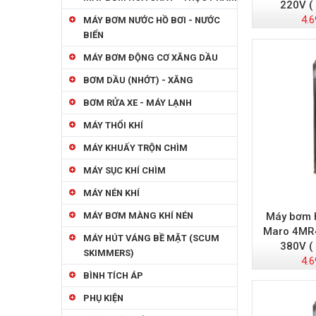
220V (
4.6
MÁY BƠM NƯỚC HỒ BƠI - NƯỚC
BIỂN
MÁY BƠM ĐỘNG CƠ XĂNG DẦU
BƠM DẦU (NHỚT) - XĂNG
BƠM RỬA XE - MÁY LẠNH
MÁY THỔI KHÍ
MÁY KHUẤY TRỘN CHÌM
MÁY SỤC KHÍ CHÌM
MÁY NÉN KHÍ
Máy bơm h
MÁY BƠM MÀNG KHÍ NÉN
Maro 4MR4
MÁY HÚT VÁNG BỀ MẶT (SCUM
380V (
SKIMMERS)
4.6
BÌNH TÍCH ÁP
PHỤ KIỆN