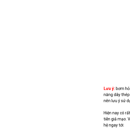
Lưu ý:
bơm hỏa 
năng dây thép 
nên lưu ý sử dụ
Hiện nay có rấ
tiễn giả mạo. 
hệ ngay tới: