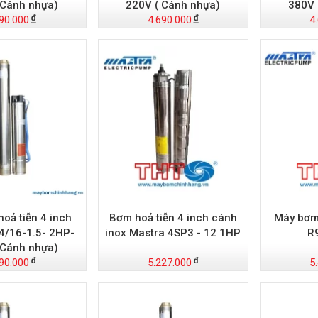
 Cánh nhựa)
220V ( Cánh nhựa)
380V 
90.000
4.690.000
4
oả tiễn 4 inch
Bơm hoả tiễn 4 inch cánh
Máy bơm 
/16-1.5- 2HP-
inox Mastra 4SP3 - 12 1HP
R
 Cánh nhựa)
90.000
5.227.000
5