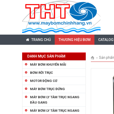
TRANG CHỦ
THƯƠNG HIỆU BƠM
CATALOG
DANH MỤC SẢN PHẨM
Sản phẩ
MÁY BƠM KHUYẾN MÃI
BƠM RỜI TRỤC
MOTOR ĐỘNG CƠ
MÁY BƠM TRỤC ĐỨNG
MÁY BƠM LY TÂM TRỤC NGANG
ĐẦU GANG
MÁY BƠM LY TÂM TRỤC NGANG