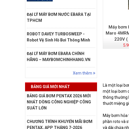
ĐẠI LÝ MÁY BƠM NƯỚC EBARA TẠI
TPHCM
Máy bơm h
Maro 4MRM
ROBOT DAVEY TURBOSWEEP -
220V (
Robot Vệ Sinh Hồ Bơi Thông Minh
5.9
ĐẠI LÝ MÁY BƠM EBARA CHÍNH
HÃNG – MAYBOMCHINHHANG.VN
Xem thêm
Là một loại bơ
BẢNG GIÁ MỚI NHẤT
một loại bơm 
BẢNG GIÁ BƠM PENTAX 2026 MỚI
thông thường l
NHẤT DÒNG CÔNG NGHIỆP CÔNG
thướt miệng gi
SUẤT LỚN
Máy bơm hỏa t
phần roto và 
CHƯƠNG TRÌNH KHUYẾN MÃI BƠM
và dài chứa n
PENTAX, APP THÁNG 7-2026