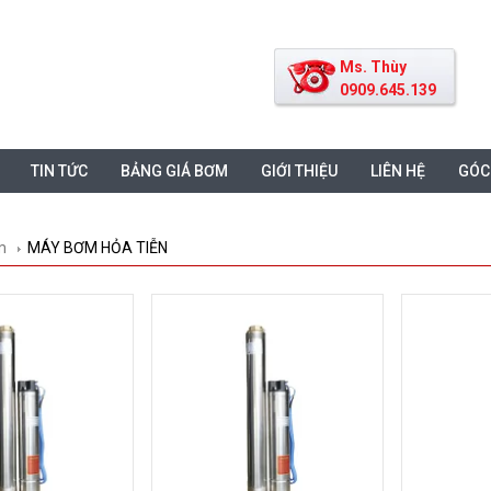
Ms. Thùy
0909.645.139
TIN TỨC
BẢNG GIÁ BƠM
GIỚI THIỆU
LIÊN HỆ
GÓC
m
MÁY BƠM HỎA TIỄN