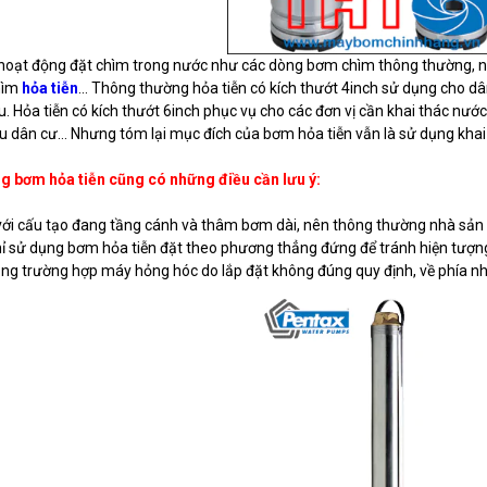
 hoạt động đặt chìm trong nước như các dòng bơm chìm thông thường, nê
hìm
hỏa tiễn
... Thông thường hỏa tiễn có kích thướt 4inch sử dụng cho d
êu. Hỏa tiễn có kích thướt 6inch phục vụ cho các đơn vị cần khai thác nướ
hu dân cư… Nhưng tóm lại mục đích của bơm hỏa tiễn vẫn là sử dụng kha
 bơm hỏa tiễn cũng có những điều cần lưu ý:
với cấu tạo đang tầng cánh và thâm bơm dài, nên thông thường nhà sản
ỉ sử dụng bơm hỏa tiễn đặt theo phương thẳng đứng để tránh hiện tượng
ong trường hợp máy hỏng hóc do lắp đặt không đúng quy định, về phía n