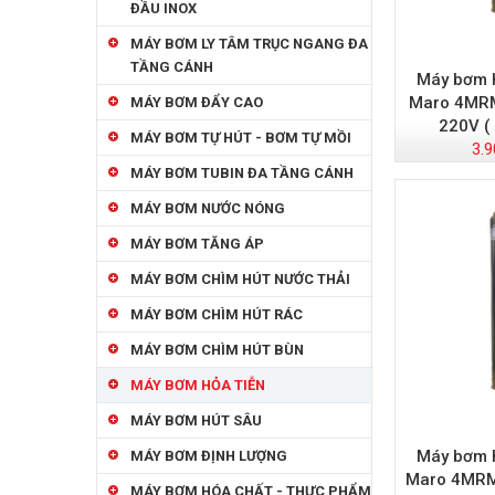
ĐẦU INOX
MÁY BƠM LY TÂM TRỤC NGANG ĐA
TẦNG CÁNH
Máy bơm h
Maro 4MRM
MÁY BƠM ĐẨY CAO
220V (
MÁY BƠM TỰ HÚT - BƠM TỰ MỒI
3.9
MÁY BƠM TUBIN ĐA TẦNG CÁNH
MÁY BƠM NƯỚC NÓNG
MÁY BƠM TĂNG ÁP
MÁY BƠM CHÌM HÚT NƯỚC THẢI
MÁY BƠM CHÌM HÚT RÁC
MÁY BƠM CHÌM HÚT BÙN
MÁY BƠM HỎA TIỄN
MÁY BƠM HÚT SÂU
Máy bơm h
MÁY BƠM ĐỊNH LƯỢNG
Maro 4MRM
MÁY BƠM HÓA CHẤT - THỰC PHẨM