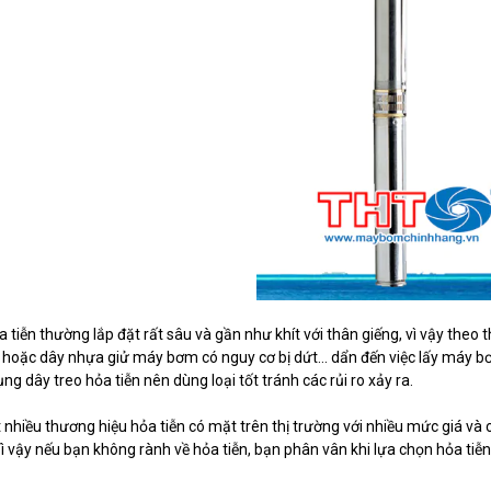
tiễn thường lắp đặt rất sâu và gần như khít với thân giếng, vì vậy theo 
hoặc dây nhựa giử máy bơm có nguy cơ bị dứt… dẩn đến việc lấy máy bơm 
ng dây treo hỏa tiễn nên dùng loại tốt tránh các rủi ro xảy ra.
t nhiều thương hiệu hỏa tiễn có mặt trên thị trường với nhiều mức giá v
Vì vậy nếu bạn không rành về hỏa tiễn, bạn phân vân khi lựa chọn hỏa tiễn