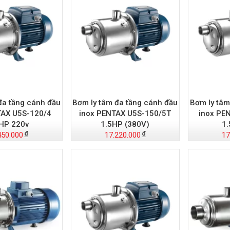
đa tầng cánh đầu
Bơm ly tâm đa tầng cánh đầu
Bơm ly tâm
TAX U5S-120/4
inox PENTAX U5S-150/5T
inox PE
HP 220v
1.5HP (380V)
1.
450.000
17.220.000
17