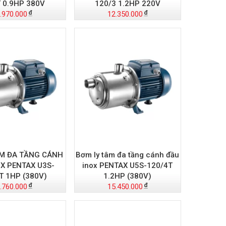
 0.9HP 380V
120/3 1.2HP 220V
.970.000
12.350.000
ÂM ĐA TẦNG CÁNH
Bơm ly tâm đa tầng cánh đầu
X PENTAX U3S-
inox PENTAX U5S-120/4T
T 1HP (380V)
1.2HP (380V)
.760.000
15.450.000