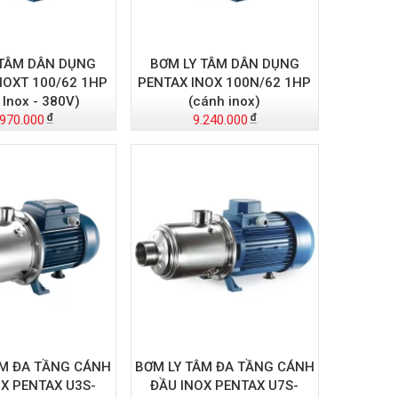
 TÂM DÂN DỤNG
BƠM LY TÂM DÂN DỤNG
NOXT 100/62 1HP
PENTAX INOX 100N/62 1HP
 Inox - 380V)
(cánh inox)
.970.000
9.240.000
ÂM ĐA TẦNG CÁNH
BƠM LY TÂM ĐA TẦNG CÁNH
X PENTAX U3S-
ĐẦU INOX PENTAX U7S-