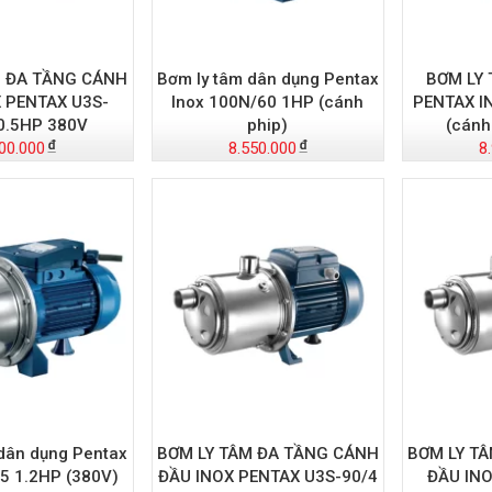
M ĐA TẦNG CÁNH
Bơm ly tâm dân dụng Pentax
BƠM LY
 PENTAX U3S-
Inox 100N/60 1HP (cánh
PENTAX I
0.5HP 380V
phip)
(cánh
00.000
8.550.000
8
dân dụng Pentax
BƠM LY TÂM ĐA TẦNG CÁNH
BƠM LY T
5 1.2HP (380V)
ĐẦU INOX PENTAX U3S-90/4
ĐẦU INO