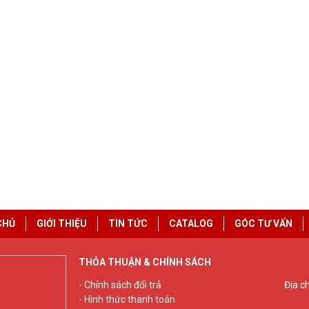
CHỦ
GIỚI THIỆU
TIN TỨC
CATALOG
GÓC TƯ VẤN
THỎA THUẬN & CHÍNH SÁCH
- Chính sách đổi trả
Địa c
- Hình thức thanh toán