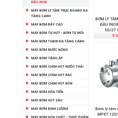
ĐẦU INOX
MÁY BƠM LY TÂM TRỤC NGANG ĐA
TẦNG CÁNH
BƠM LY TÂ
ĐẦU INOX
MÁY BƠM ĐẨY CAO
50/2T 
MÁY BƠM TỰ HÚT - BƠM TỰ MỒI
8.3
MÁY BƠM TUBIN ĐA TẦNG CÁNH
MÁY BƠM NƯỚC NÓNG
MÁY BƠM TĂNG ÁP
MÁY BƠM CHÌM HÚT NƯỚC THẢI
MÁY BƠM CHÌM HÚT RÁC
MÁY BƠM CHÌM HÚT BÙN
MÁY BƠM HỎA TIỄN
MÁY BƠM HÚT SÂU
Bơm ly tâm 
MÁY BƠM ĐỊNH LƯỢNG
MPXT 120/
MÁY BƠM HÓA CHẤT - THỰC PHẨM