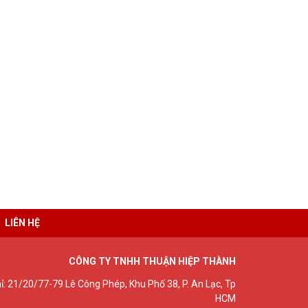
LIÊN HỆ
CÔNG TY TNHH THUẬN HIỆP THÀNH
hỉ: 21/20/77-79 Lê Công Phép, Khu Phố 38, P. An Lạc, Tp
HCM