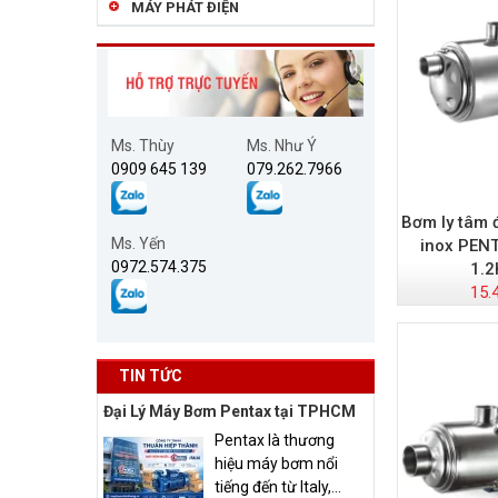
MÁY PHÁT ĐIỆN
Ms. Thùy
Ms. Như Ý
0909 645 139
079.262.7966
Bơm ly tâm 
Ms. Yến
inox PEN
0972.574.375
1.2
15.
TIN TỨC
Đại Lý Máy Bơm Pentax tại TPHCM
Pentax là thương
hiệu máy bơm nổi
tiếng đến từ Italy,...