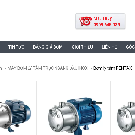
Ms. Thùy
0909.645.139
TIN TỨC
BẢNG GIÁ BƠM
GIỚI THIỆU
LIÊN HỆ
GÓC
m
MÁY BƠM LY TÂM TRỤC NGANG ĐẦU INOX
Bơm ly tâm PENTAX