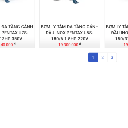
M ĐA TẦNG CÁNH
BƠM LY TÂM ĐA TẦNG CÁNH
BƠM LY T
 PENTAX U7S-
ĐẦU INOX PENTAX U5S-
ĐẦU INO
T 3HP 380V
180/6 1.8HP 220V
150/3
240.000
19.300.000
19
1
2
3