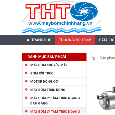
TRANG CHỦ
THƯƠNG HIỆU BƠM
CATALOG
DANH MỤC SẢN PHẨM
Sản phẩ
MÁY BƠM KHUYẾN MÃI
BƠM RỜI TRỤC
MOTOR ĐỘNG CƠ
MÁY BƠM TRỤC ĐỨNG
MÁY BƠM LY TÂM TRỤC NGANG
ĐẦU GANG
MÁY BƠM LY TÂM TRỤC NGANG