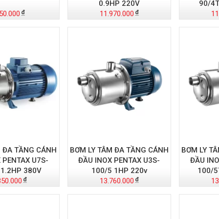
0.9HP 220V
90/4T
50.000
11.970.000
11
M ĐA TẦNG CÁNH
BƠM LY TÂM ĐA TẦNG CÁNH
BƠM LY T
 PENTAX U7S-
ĐẦU INOX PENTAX U3S-
ĐẦU INO
 1.2HP 380V
100/5 1HP 220v
100/5
350.000
13.760.000
13