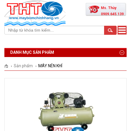
Ms. Thùy
0909.645.139
Toggle
naviga
DANH MỤC SẢN PHẨM
Sản phẩm
MÁY NÉN KHÍ