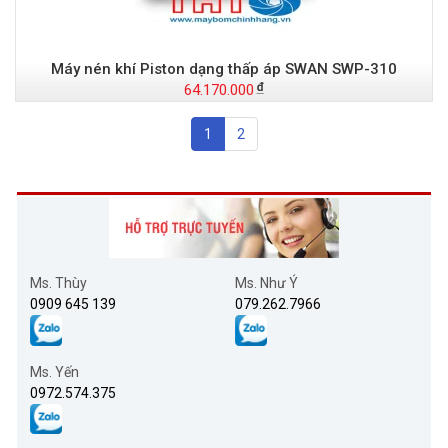
Máy nén khí Piston dạng thấp áp SWAN SWP-310
64.170.000
1
2
Ms. Thùy
Ms. Như Ý
0909 645 139
079.262.7966
Ms. Yến
0972.574.375