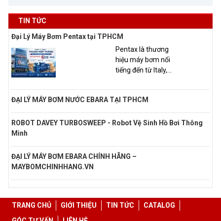
TIN TỨC
Đại Lý Máy Bơm Pentax tại TPHCM
Pentax là thương
hiệu máy bơm nổi
tiếng đến từ Italy,...
ĐẠI LÝ MÁY BƠM NƯỚC EBARA TẠI TPHCM
ROBOT DAVEY TURBOSWEEP - Robot Vệ Sinh Hồ Bơi Thông
Minh
ĐẠI LÝ MÁY BƠM EBARA CHÍNH HÃNG –
MAYBOMCHINHHANG.VN
TRANG CHỦ
GIỚI THIỆU
TIN TỨC
CATALOG
GÓC TƯ VẤN
LIÊN HỆ