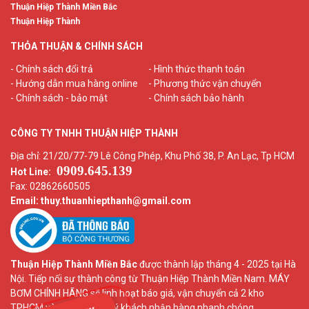
Thuận Hiệp Thành Miền Bắc
Thuận Hiệp Thành
THỎA THUẬN & CHÍNH SÁCH
- Chính sách đổi trả
- Hình thức thanh toán
- Hướng dẫn mua hàng online
- Phương thức vận chuyển
- Chính sách - bảo mật
- Chính sách bảo hành
CÔNG TY TNHH THUẬN HIỆP THÀNH
Địa chỉ: 21/20/77-79 Lê Công Phép, Khu Phố 38, P. An Lạc, Tp HCM
0909.645.139
Hot Line:
Fax: 02862660505
Email: thuy.thuanhiepthanh
@gmail.com
Thuận Hiệp Thành Miền Bắc
được thành lập tháng 4 - 2025 tại Hà
Nội. Tiếp nối sự thành công từ Thuận Hiệp Thành Miền Nam. MÁY
BƠM CHÍNH HÃNG sẽ linh hoạt báo giá, vận chuyển cả 2 kho
TPHCM và HÀ NỘI để quý khách nhận hàng nhanh chóng.