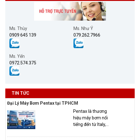
Ms. Thùy
Ms. Như Ý
0909 645 139
079.262.7966
Ms. Yến
0972.574.375
TIN TỨC
Đại Lý Máy Bơm Pentax tại TPHCM
Pentax là thương
hiệu máy bơm nổi
tiếng đến từ Italy,...