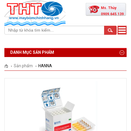
Ms. Thùy
0909.645.139
Toggle
naviga
DANH MỤC SẢN PHẨM
Sản phẩm
HANNA