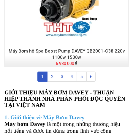
Máy Bơm hồ Spa Boost Pump DAVEY QB2001-C38 220v
1100w 1500w
6.980.000
1
2
3
4
5
GIỚI THIỆU MÁY BƠM DAVEY - THUẬN
HIỆP THÀNH NHÀ PHÂN PHỐI ĐỘC QUYỀN
TẠI VIỆT NAM
1. Giới thiệu về Máy Bơm Davey
Máy bơm Davey
là một trong những thương hiệu
nổi tiếng và được tin dùng trong lĩnh vực công