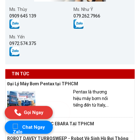
Ms. Thùy
Ms. Như Ý
0909 645 139
079.262.7966
Ms. Yến
0972.574.375
TIN TỨC
Đại Lý Máy Bơm Pentax tại TPHCM
Pentax là thương
hiệu máy bơm nổi
tiếng đến từ Italy,...
Gọi Ngay
ĐẠI LÝ MÁY BƠM NƯỚC EBARA TẠI TPHCM
Chat Ngay
ROBOT DAVEY TURBOSWEEP - Robot Vệ Sinh Hồ Bơi Thông