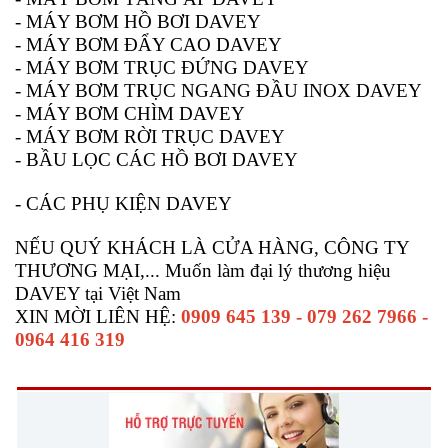
- MÁY BƠM HỒ BƠI DAVEY
- MÁY BƠM ĐẨY CAO DAVEY
- MÁY BƠM TRỤC ĐỨNG DAVEY
- MÁY BƠM TRỤC NGANG ĐẦU INOX DAVEY
- MÁY BƠM CHÌM DAVEY
- MÁY BƠM RỜI TRỤC DAVEY
- BẦU LỌC CÁC HỒ BƠI DAVEY
- CÁC PHỤ KIỆN DAVEY
NẾU QUÝ KHÁCH LÀ CỬA HÀNG, CÔNG TY
THƯƠNG MẠI,... Muốn làm đại lý thương hiệu
DAVEY tại Việt Nam
XIN MỜI LIÊN HỆ:
0909 645 139 - 079 262 7966 -
0964 416 319