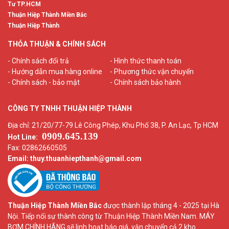
Tư TP.HCM
Thuận Hiệp Thành Miền Bắc
Thuận Hiệp Thành
THỎA THUẬN & CHÍNH SÁCH
- Chính sách đổi trả
- Hình thức thanh toán
- Hướng dẫn mua hàng online
- Phương thức vận chuyển
- Chính sách - bảo mật
- Chính sách bảo hành
CÔNG TY TNHH THUẬN HIỆP THÀNH
Địa chỉ: 21/20/77-79 Lê Công Phép, Khu Phố 38, P. An Lạc, Tp HCM
0909.645.139
Hot Line:
Fax: 02862660505
Email: thuy.thuanhiepthanh
@gmail.com
Thuận Hiệp Thành Miền Bắc
được thành lập tháng 4 - 2025 tại Hà
Nội. Tiếp nối sự thành công từ Thuận Hiệp Thành Miền Nam. MÁY
BƠM CHÍNH HÃNG sẽ linh hoạt báo giá, vận chuyển cả 2 kho