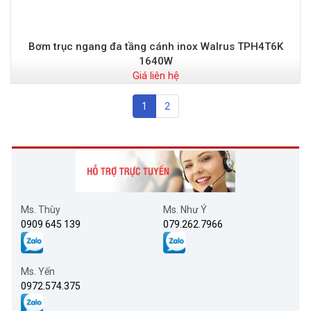
Bơm trục ngang đa tầng cánh inox Walrus TPH4T6K
1640W
Giá liên hệ
1
2
Ms. Thùy
Ms. Như Ý
0909 645 139
079.262.7966
Ms. Yến
0972.574.375