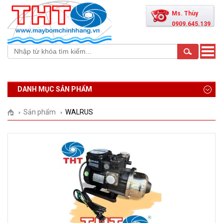
Ms. Thùy
0909.645.139
Toggle
naviga
DANH MỤC SẢN PHẨM
Sản phẩm
WALRUS