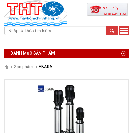
Ms. Thùy
0909.645.139
Toggle
naviga
DANH MỤC SẢN PHẨM
Sản phẩm
EBARA