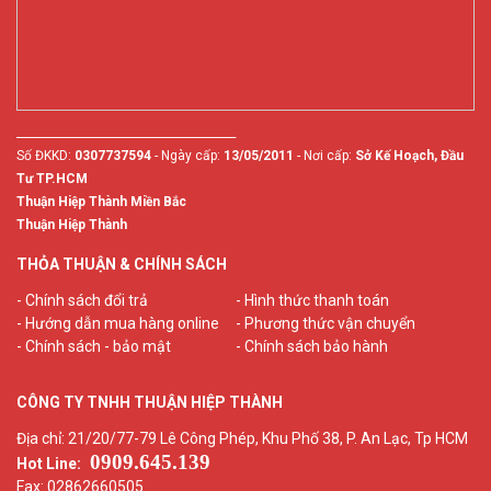
________________________________________
Số ĐKKD:
0307737594
- Ngày cấp:
13/05/2011
- Nơi cấp:
Sở Kế Hoạch, Đầu
Tư TP.HCM
Thuận Hiệp Thành Miền Bắc
Thuận Hiệp Thành
THỎA THUẬN & CHÍNH SÁCH
- Chính sách đổi trả
- Hình thức thanh toán
- Hướng dẫn mua hàng online
- Phương thức vận chuyển
- Chính sách - bảo mật
- Chính sách bảo hành
CÔNG TY TNHH THUẬN HIỆP THÀNH
Địa chỉ: 21/20/77-79 Lê Công Phép, Khu Phố 38, P. An Lạc, Tp HCM
0909.645.139
Hot Line:
Fax: 02862660505