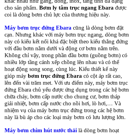
khác nhau như gang, đồng, inox, tăng tính đa dạng
cho sản phẩm.
Bơm ly tâm trục ngang Ebara
được
coi là dòng bơm chủ lực của thương hiệu này.
Máy bơm trục đứng Ebara
cũng là dòng bơm đặt
cạn. Nhưng khác với máy bơm trục ngang, dòng bơm
này có kiểu kết nối khá đặc biệt theo kiểu thẳng đứng
với đầu bơm nằm dưới và động cơ bơm nằm trên.
Không chỉ vậy, trong phần đầu bơm (guồng bơm) có
nhiều lớp tầng cánh xếp chồng lên nhau và có thể
hoạt động song song, cùng lúc. Kiểu thiết kế này
giúp máy
bơm trục đứng Ebara
có cột áp rất cao,
lên đến vài trăm met. Với ưu điểm này, máy bơm trục
đứng Ebara chủ yếu được ứng dụng trong các hệ bơm
chữa cháy, bơm cấp nước cho chung cư, bơm tháp
giải nhiệt, bơm cấp nước cho nồi hơi, lò hơi,… Và
nhiệm vụ của máy bơm trục đứng trong các hệ bơm
này là bù áp cho các loại máy bơm có lưu lượng lớn.
Máy bơm chìm hút nước thải
là dòng bơm hoạt