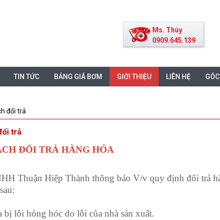
Ms. Thùy
0909.645.139
TIN TỨC
BẢNG GIÁ BƠM
GIỚI THIỆU
LIÊN HỆ
GÓC
h đổi trả
ổi trả
ÁCH ĐỔI TRẢ HÀNG HÓA
HH Thuận Hiệp Thành thông báo V/v quy định đổi trả hàn
sau:
 bị lỗi hỏng hóc do lỗi của nhà sản xuất.