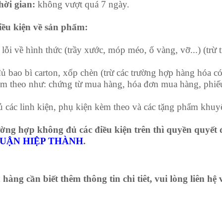
 gian:
không vượt quá 7 ngày.
kiện về sản phẩm:
lỗi về hình thức (trầy xước, móp méo, ố vàng, vỡ...) (trừ 
đủ bao bì carton, xốp chèn (trừ các trường hợp hàng hóa c
èm theo như: chứng từ mua hàng, hóa đơn mua hàng, phiế
 các linh kiện, phụ kiện kèm theo và các tặng phẩm khuy
hợp không đủ các điều kiện trên thì quyền quyết đị
UẬN HIỆP THÀNH
.
àng cần biết thêm thông tin chi tiêt, vui lòng liên hệ 
 TNHH THUẬN HIỆP THÀNH
/77 Lê Công Phép - P. An Lạc - Q. Bình Tân - Tp. HCM