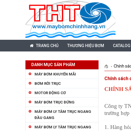
TRANG CHỦ
THƯƠNG HIỆU BƠM
CATALOG
DANH MỤC SẢN PHẨM
Chính sác
MÁY BƠM KHUYẾN MÃI
Chính sách đ
BƠM RỜI TRỤC
CHÍNH S
MOTOR ĐỘNG CƠ
MÁY BƠM TRỤC ĐỨNG
Công ty TN
MÁY BƠM LY TÂM TRỤC NGANG
trường hợp 
ĐẦU GANG
1. Hàng hóa
MÁY BƠM LY TÂM TRỤC NGANG