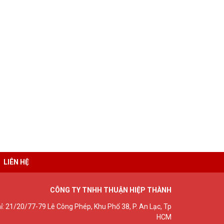
LIÊN HỆ
CÔNG TY TNHH THUẬN HIỆP THÀNH
hỉ: 21/20/77-79 Lê Công Phép, Khu Phố 38, P. An Lạc, Tp
HCM