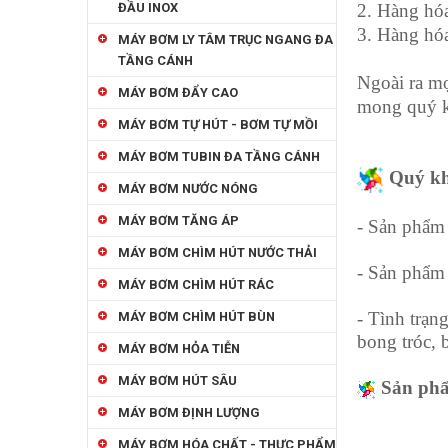
ĐẦU INOX
2. Hàng hó
3. Hàng hóa
MÁY BƠM LY TÂM TRỤC NGANG ĐA
TẦNG CÁNH
Ngoài ra mọ
MÁY BƠM ĐẨY CAO
mong quý kh
MÁY BƠM TỰ HÚT - BƠM TỰ MỒI
MÁY BƠM TUBIN ĐA TẦNG CÁNH
Q
uý kh
MÁY BƠM NƯỚC NÓNG
MÁY BƠM TĂNG ÁP
- Sản phẩm 
MÁY BƠM CHÌM HÚT NƯỚC THẢI
- Sản phẩm
MÁY BƠM CHÌM HÚT RÁC
- Tình trạn
MÁY BƠM CHÌM HÚT BÙN
bong tróc, 
MÁY BƠM HỎA TIỄN
MÁY BƠM HÚT SÂU
Sản phẩm
MÁY BƠM ĐỊNH LƯỢNG
MÁY BƠM HÓA CHẤT - THỰC PHẨM