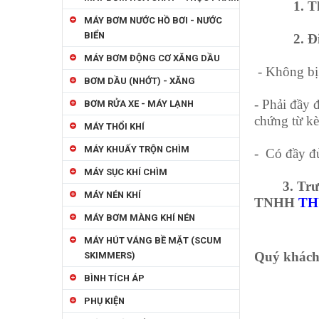
1. Thời
MÁY BƠM NƯỚC HỒ BƠI - NƯỚC
BIỂN
2. Điều 
MÁY BƠM ĐỘNG CƠ XĂNG DẦU
- Không bị 
BƠM DẦU (NHỚT) - XĂNG
- Phải đầy 
BƠM RỬA XE - MÁY LẠNH
chứng từ k
MÁY THỔI KHÍ
MÁY KHUẤY TRỘN CHÌM
- Có đầy đủ
MÁY SỤC KHÍ CHÌM
3. Trường 
MÁY NÉN KHÍ
TNHH
TH
MÁY BƠM MÀNG KHÍ NÉN
MÁY HÚT VÁNG BỀ MẶT (SCUM
Quý khách h
SKIMMERS)
BÌNH TÍCH ÁP
CÔNG TY
PHỤ KIỆN
ĐC:
21/20