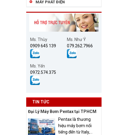
MÁY PHÁT ĐIỆN
Ms. Thùy
Ms. Như Ý
0909 645 139
079.262.7966
Ms. Yến
0972.574.375
TIN TỨC
Đại Lý Máy Bơm Pentax tại TPHCM
Pentax là thương
hiệu máy bơm nổi
tiếng đến từ Italy,...